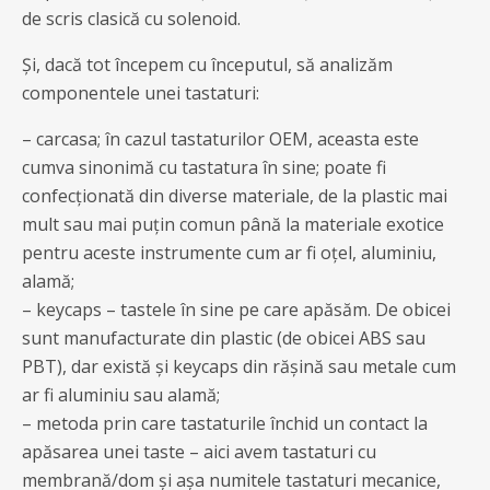
de scris clasică cu solenoid.
Și, dacă tot începem cu începutul, să analizăm
componentele unei tastaturi:
– carcasa; în cazul tastaturilor OEM, aceasta este
cumva sinonimă cu tastatura în sine; poate fi
confecționată din diverse materiale, de la plastic mai
mult sau mai puțin comun până la materiale exotice
pentru aceste instrumente cum ar fi oțel, aluminiu,
alamă;
– keycaps – tastele în sine pe care apăsăm. De obicei
sunt manufacturate din plastic (de obicei ABS sau
PBT), dar există și keycaps din rășină sau metale cum
ar fi aluminiu sau alamă;
– metoda prin care tastaturile închid un contact la
apăsarea unei taste – aici avem tastaturi cu
membrană/dom și așa numitele tastaturi mecanice,