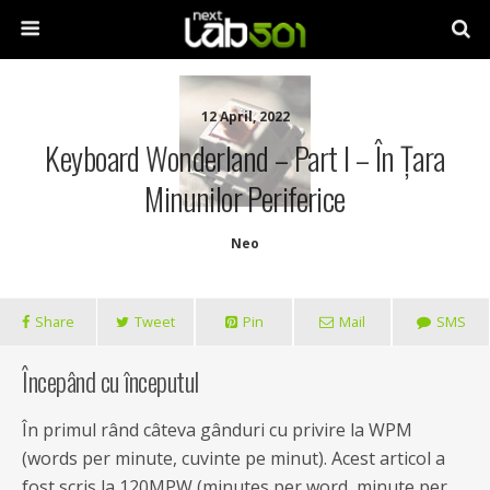
12 April, 2022
Keyboard Wonderland – Part I – În Țara
Minunilor Periferice
Neo
Share
Tweet
Pin
Mail
SMS
Începând cu începutul
În primul rând câteva gânduri cu privire la WPM
(words per minute, cuvinte pe minut). Acest articol a
fost scris la 120MPW (minutes per word, minute per