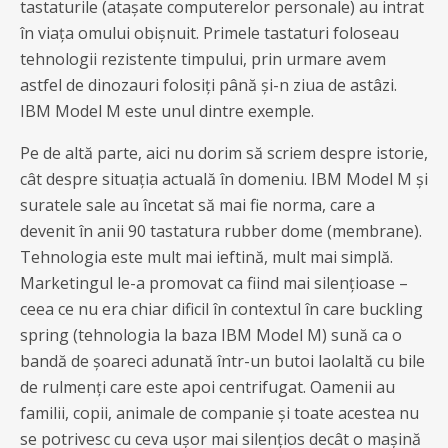
tastaturile (atașate computerelor personale) au intrat
în viața omului obișnuit. Primele tastaturi foloseau
tehnologii rezistente timpului, prin urmare avem
astfel de dinozauri folosiți până și-n ziua de astâzi.
IBM Model M este unul dintre exemple.
Pe de altă parte, aici nu dorim să scriem despre istorie,
cât despre situația actuală în domeniu. IBM Model M și
suratele sale au încetat să mai fie norma, care a
devenit în anii 90 tastatura rubber dome (membrane).
Tehnologia este mult mai ieftină, mult mai simplă.
Marketingul le-a promovat ca fiind mai silențioase –
ceea ce nu era chiar dificil în contextul în care buckling
spring (tehnologia la baza IBM Model M) sună ca o
bandă de șoareci adunată într-un butoi laolaltă cu bile
de rulmenți care este apoi centrifugat. Oamenii au
familii, copii, animale de companie și toate acestea nu
se potrivesc cu ceva ușor mai silențios decât o mașină