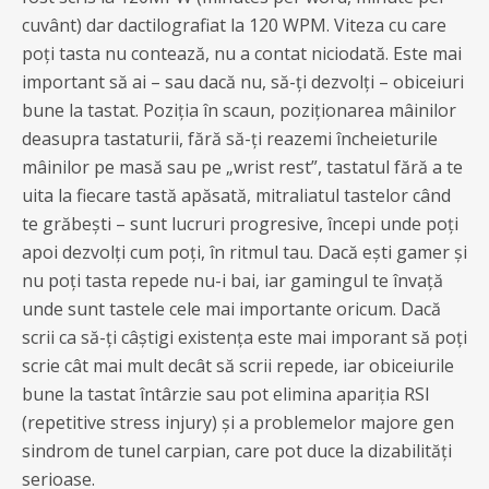
cuvânt) dar dactilografiat la 120 WPM. Viteza cu care
poți tasta nu contează, nu a contat niciodată. Este mai
important să ai – sau dacă nu, să-ți dezvolți – obiceiuri
bune la tastat. Poziția în scaun, poziționarea mâinilor
deasupra tastaturii, fără să-ți reazemi încheieturile
mâinilor pe masă sau pe „wrist rest”, tastatul fără a te
uita la fiecare tastă apăsată, mitraliatul tastelor când
te grăbești – sunt lucruri progresive, începi unde poți
apoi dezvolți cum poți, în ritmul tau. Dacă ești gamer și
nu poți tasta repede nu-i bai, iar gamingul te învață
unde sunt tastele cele mai importante oricum. Dacă
scrii ca să-ți câștigi existența este mai imporant să poți
scrie cât mai mult decât să scrii repede, iar obiceiurile
bune la tastat întârzie sau pot elimina apariția RSI
(repetitive stress injury) și a problemelor majore gen
sindrom de tunel carpian, care pot duce la dizabilități
serioase.