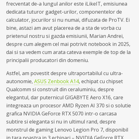
frecventat de-a lungul anilor este iLikeIT, emisiunea
dedicata tuturor gadget-urilor, componentelor de
calculator, jocurilor si nu numai, difuzata de ProTV. Ei
bine, astazi am avut placerea de a sta de vorba cu
prietenul nostru si gazda emisiunii, Marian Andrei,
despre cum alegem cel mai potrivit notebook in 2025,
dai si sa vedem cum arata cateva exemple de top de la
principalii producatori din domeniu.
Astfel, am povestit despre ultraportabilul cu ultra-
autonomie,
ASUS Zenbook A14
, echipat cu chipset
Qualcomm si construit din ceraluminiu, despre
elegantul, dar puternicul GIGABYTE Aero X16, care
integreaza un procesor AMD Ryzen AI 370 si o solutie
grafica NVIDIA GeForce RTX 5070 intr-o carcasa
subtire si eleganta si nu in ultimul rand, despre
monstrul de gaming Lenovo Legion Pro 7, disponibil
in tara noastra in 3 echipari – NVIDIA GeForce RTX