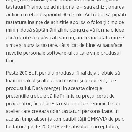
tastaturii înainte de achiziționare – sau achiziționarea
online cu retur disponibil 30 de zile. Ar trebui să pipăiți
tastatura înainte de achiziție apoi să o folosiți timp de
minim două săptămâni zilnic pentru a vă forma o idee
dacă doriți să o păstrați sau nu, analizând atât cum se
simte și sună la tastare, cât și cât de bine vă satisface
nevoile personale software-ul cu care vine produsul
fizic.
Peste 200 EUR pentru produsul final deja trebuie să
luăm în calcul și alte caracteristici și proprietăți ale
produsului. Dacă mergeți în această direcție,
pretențiile trebuie să fie în linie cu prețul cerut de
producător, fie că acesta este unul de renume fie un
atelier care creează doar tastaturi personalizate. În
același timp, absența compatibilității QMK/VIA de pe o
tastatură peste 200 EUR este absolut inacceptabilă,