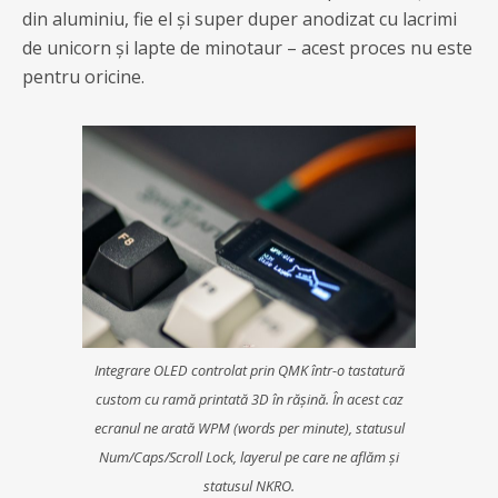
din aluminiu, fie el și super duper anodizat cu lacrimi
de unicorn și lapte de minotaur – acest proces nu este
pentru oricine.
Integrare OLED controlat prin QMK într-o tastatură
custom cu ramă printată 3D în rășină. În acest caz
ecranul ne arată WPM (words per minute), statusul
Num/Caps/Scroll Lock, layerul pe care ne aflăm și
statusul NKRO.