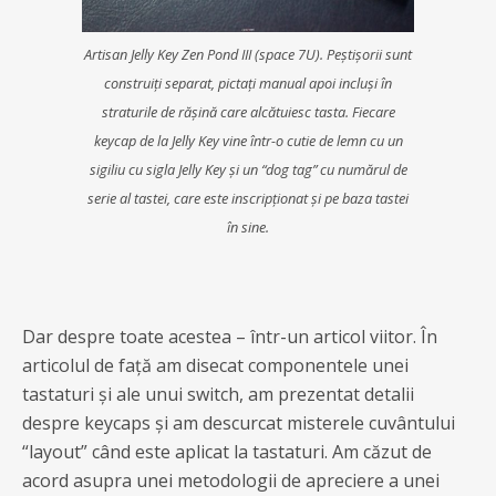
Artisan Jelly Key Zen Pond III (space 7U). Peștișorii sunt
construiți separat, pictați manual apoi incluși în
straturile de rășină care alcătuiesc tasta. Fiecare
keycap de la Jelly Key vine într-o cutie de lemn cu un
sigiliu cu sigla Jelly Key și un “dog tag” cu numărul de
serie al tastei, care este inscripționat și pe baza tastei
în sine.
Dar despre toate acestea – într-un articol viitor. În
articolul de față am disecat componentele unei
tastaturi și ale unui switch, am prezentat detalii
despre keycaps și am descurcat misterele cuvântului
“layout” când este aplicat la tastaturi. Am căzut de
acord asupra unei metodologii de apreciere a unei