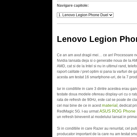
Navigare capitole:
Lenovo Legion Pho
Ce an am avut dragii mei… ce an! Procesoare noi,
Nvidia lansata deja si o generatie noua de la A
AMD, cat si de la Intel si nu in ultimul rand, tel
raport calitate / pret optim si pana la varfuri 
acesta am testat 16 smartphone-uri, de la 7 prod
Iar in conditiile in care 3 dintre acestea erau ga
testate doua modele ofereau display-uri cu o rat
rata de refresh de 90Hz, este cat se poate de c
material
cel mai bine de ce in acest
, dedicat p
ASUS ROG Phone 
RedMagic 5G. I-au urmat
un refresh binevenit al modelului lansat in prima
Si in conditiile in care Razer au renuntat, cel p
producator important de la care nu am testat sm