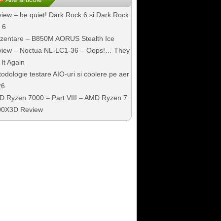
iew – be quiet! Dark Rock 6 si Dark Rock
 6
zentare – B850M AORUS Stealth Ice
iew – Noctua NL-LC1-36 – Oops!… They
 It Again
odologie testare AIO-uri si coolere pe aer
26
 Ryzen 7000 – Part VIII – AMD Ryzen 7
00X3D Review