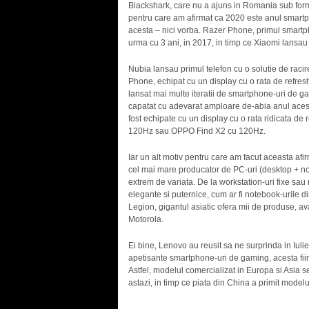
Blackshark, care nu a ajuns in Romania sub forma
pentru care am afirmat ca 2020 este anul smartph
acesta – nici vorba. Razer Phone, primul smartph
urma cu 3 ani, in 2017, in timp ce Xiaomi lansau
Nubia lansau primul telefon cu o solutie de raci
Phone, echipat cu un display cu o rata de refresh
lansat mai multe iteratii de smartphone-uri de g
capatat cu adevarat amploare de-abia anul acest
fost echipate cu un display cu o rata ridicata 
120Hz sau OPPO Find X2 cu 120Hz.
Iar un alt motiv pentru care am facut aceasta afir
cel mai mare producator de PC-uri (desktop + not
extrem de variata. De la workstation-uri fixe sau
elegante si puternice, cum ar fi notebook-urile d
Legion, gigantul asiatic ofera mii de produse, a
Motorola.
Ei bine, Lenovo au reusit sa ne surprinda in Iuli
apetisante smartphone-uri de gaming, acesta fii
Astfel, modelul comercializat in Europa si Asia 
astazi, in timp ce piata din China a primit mode