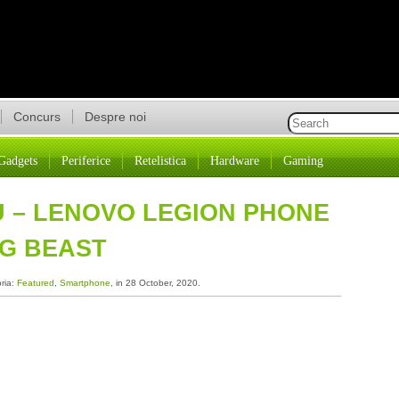
Concurs
Despre noi
Gadgets
Periferice
Retelistica
Hardware
Gaming
U – LENOVO LEGION PHONE
NG BEAST
oria:
Featured
,
Smartphone
, in 28 October, 2020.