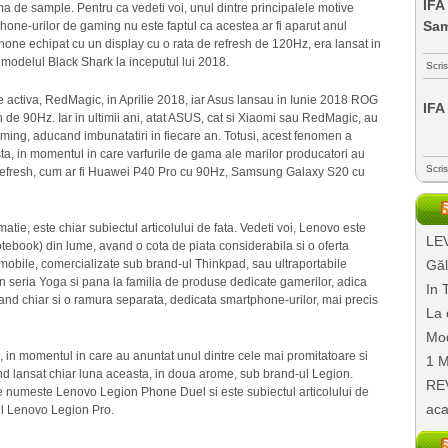
IFA
 de sample. Pentru ca vedeti voi, unul dintre principalele motive
Sa
one-urilor de gaming nu este faptul ca acestea ar fi aparut anul
one echipat cu un display cu o rata de refresh de 120Hz, era lansat in
 modelul Black Shark la inceputul lui 2018.
Scri
re activa, RedMagic, in Aprilie 2018, iar Asus lansau in Iunie 2018 ROG
IFA
 de 90Hz. Iar in ultimii ani, atat ASUS, cat si Xiaomi sau RedMagic, au
aming, aducand imbunatatiri in fiecare an. Totusi, acest fenomen a
a, in momentul in care varfurile de gama ale marilor producatori au
Scri
de refresh, cum ar fi Huawei P40 Pro cu 90Hz, Samsung Galaxy S20 cu
matie, este chiar subiectul articolului de fata. Vedeti voi, Lenovo este
LEV
ebook) din lume, avand o cota de piata considerabila si o oferta
 mobile, comercializate sub brand-ul Thinkpad, sau ultraportabile
Găl
in seria Yoga si pana la familia de produse dedicate gamerilor, adica
In 
vand chiar si o ramura separata, dedicata smartphone-urilor, mai precis
La 
Mod
e, in momentul in care au anuntat unul dintre cele mai promitatoare si
1 M
nd lansat chiar luna aceasta, in doua arome, sub brand-ul Legion.
REV
se numeste Lenovo Legion Phone Duel si este subiectul articolului de
aca
lul Lenovo Legion Pro.