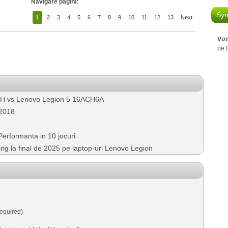
Navigare pagini:
Syn
1
2
3
4
5
6
7
8
9
10
11
12
13
Next
Viz
pe 
6H vs Lenovo Legion 5 16ACH6A
 2018
erformanta in 10 jocuri
ng la final de 2025 pe laptop-uri Lenovo Legion
equired)