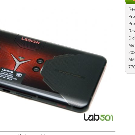
Rev
Pro
Pre
Rev
Did
Met
20
AMD
77