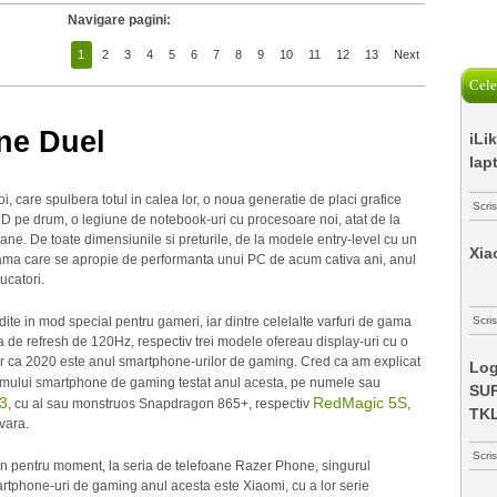
Navigare pagini:
1
2
3
4
5
6
7
8
9
10
11
12
13
Next
Cele
ne Duel
iLi
lap
 care spulbera totul in calea lor, o noua generatie de placi grafice
Scri
MD pe drum, o legiune de notebook-uri cu procesoare noi, atat de la
efoane. De toate dimensiunile si preturile, de la modele entry-level cu un
Xia
de gama care se apropie de performanta unui PC de acum cativa ani, anul
ucatori.
ndite in mod special pentru gameri, iar dintre celelalte varfuri de gama
Scris
a de refresh de 120Hz, respectiv trei modele ofereau display-uri cu o
lar ca 2020 este anul smartphone-urilor de gaming. Cred ca am explicat
Log
rimului smartphone de gaming testat anul acesta, pe numele sau
SUP
3
RedMagic 5S
, cu al sau monstruos Snapdragon 865+, respectiv
,
TK
vara.
Scri
utin pentru moment, la seria de telefoane Razer Phone, singurul
artphone-uri de gaming anul acesta este Xiaomi, cu a lor serie