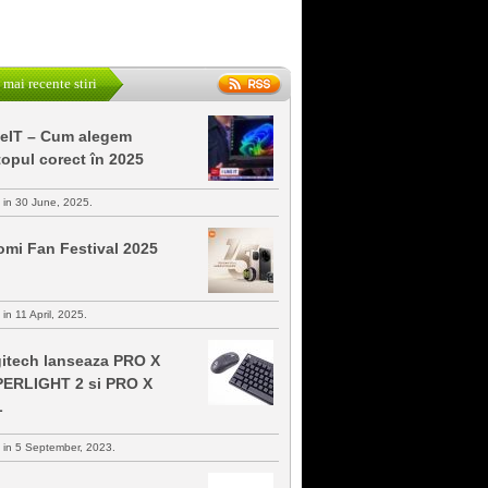
 mai recente stiri
keIT – Cum alegem
topul corect în 2025
s in 30 June, 2025.
omi Fan Festival 2025
 in 11 April, 2025.
itech lanseaza PRO X
ERLIGHT 2 si PRO X
L
s in 5 September, 2023.