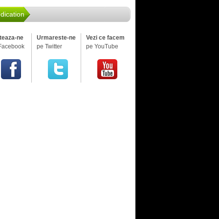
dication
iteaza-ne
Urmareste-ne
Vezi ce facem
Facebook
pe Twitter
pe YouTube