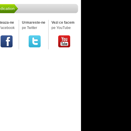
dication
iteaza-ne
Urmareste-ne
Vezi ce facem
Facebook
pe Twitter
pe YouTube