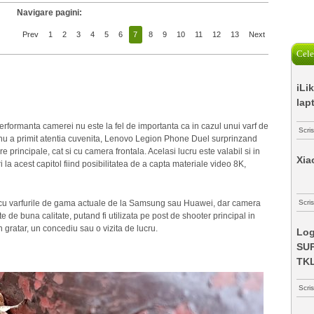
Navigare pagini:
Prev
1
2
3
4
5
6
7
8
9
10
11
12
13
Next
Cele
iLi
lap
formanta camerei nu este la fel de importanta ca in cazul unui varf de
Scri
nu a primit atentia cuvenita, Lenovo Legion Phone Duel surprinzand
 principale, cat si cu camera frontala. Acelasi lucru este valabil si in
Xia
i la acest capitol fiind posibilitatea de a capta materiale video 8K,
 cu varfurile de gama actuale de la Samsung sau Huawei, dar camera
Scris
de buna calitate, putand fi utilizata pe post de shooter principal in
 gratar, un concediu sau o vizita de lucru.
Log
SUP
TK
Scri