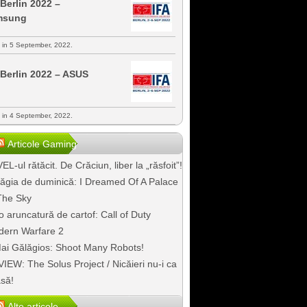
 Berlin 2022 –
msung
s in 5 September, 2022.
 Berlin 2022 – ASUS
s in 4 September, 2022.
Articole Gaming
EL-ul rătăcit. De Crăciun, liber la „răsfoit”!
ăgia de duminică: I Dreamed Of A Palace
The Sky
o aruncatură de cartof: Call of Duty
ern Warfare 2
ai Gălăgios: Shoot Many Robots!
IEW: The Solus Project / Nicăieri nu-i ca
să!
Alte articole