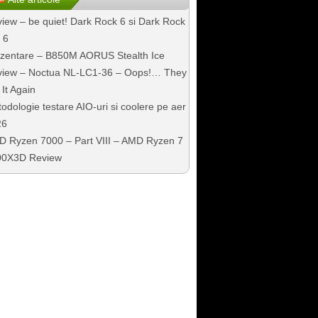
iew – be quiet! Dark Rock 6 si Dark Rock
 6
zentare – B850M AORUS Stealth Ice
iew – Noctua NL-LC1-36 – Oops!… They
 It Again
odologie testare AIO-uri si coolere pe aer
26
 Ryzen 7000 – Part VIII – AMD Ryzen 7
00X3D Review