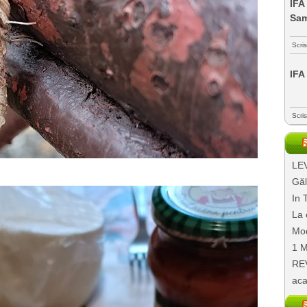
IFA
Sa
Scri
IFA
Scri
LEV
Găl
In 
La 
Mod
1 M
REV
aca