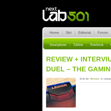
Home
Stiri
Editorial
Forum
Smartphone
Tablete
Notebook
REVIEW + INTERVI
DUEL – THE GAMI
Scris de:
Monstru
, in categ