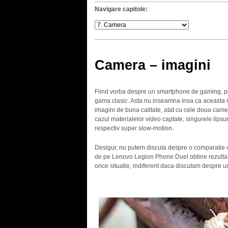
Navigare capitole:
Camera – imagini
Fiind vorba despre un smartphone de gaming, per
gama clasic. Asta nu inseamna insa ca aceasta 
imagini de buna calitate, atat cu cele doua camere
cazul materialelor video captate, singurele lipsur
respectiv super slow-motion.
Desigur, nu putem discuta despre o comparatie
de pe Lenovo Legion Phone Duel obtine rezultate 
orice situatie, indiferent daca discutam despre un