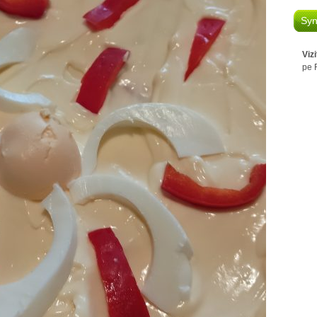
Syn
Viz
pe 