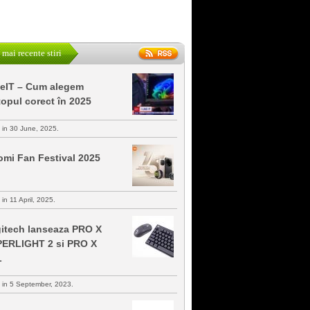
 mai recente stiri
keIT – Cum alegem
topul corect în 2025
s in 30 June, 2025.
omi Fan Festival 2025
 in 11 April, 2025.
itech lanseaza PRO X
ERLIGHT 2 si PRO X
L
s in 5 September, 2023.