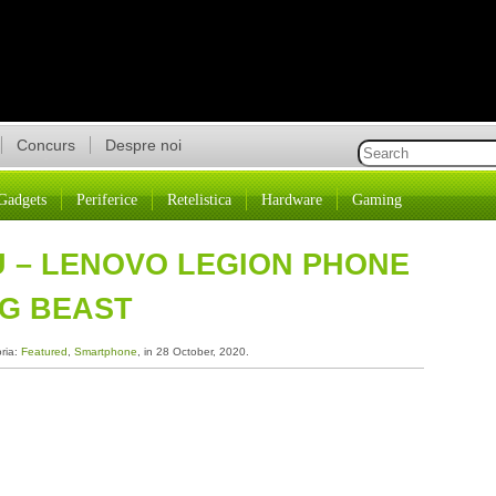
Concurs
Despre noi
Gadgets
Periferice
Retelistica
Hardware
Gaming
U – LENOVO LEGION PHONE
NG BEAST
oria:
Featured
,
Smartphone
, in 28 October, 2020.