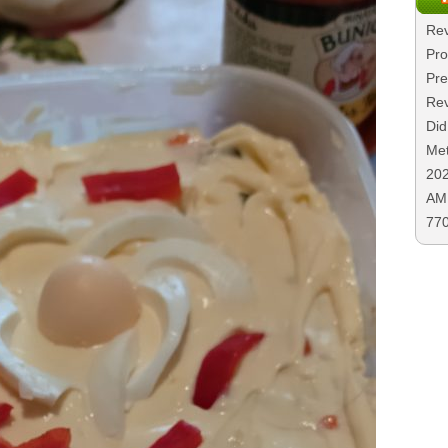
Rev
Pro
Pre
Rev
Did
Met
20
AMD
77