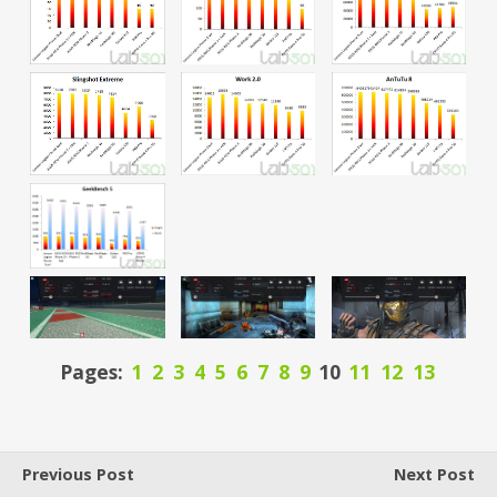
Pages:
1
2
3
4
5
6
7
8
9
10
11
12
13
Previous Post
Next Post