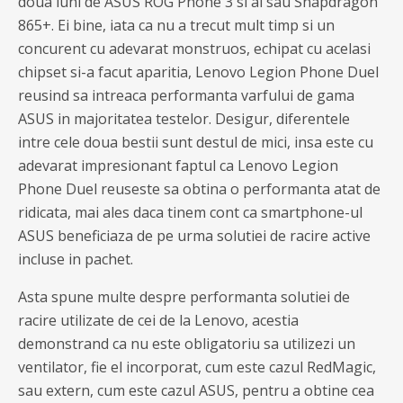
doua luni de ASUS ROG Phone 3 si al sau Snapdragon
865+. Ei bine, iata ca nu a trecut mult timp si un
concurent cu adevarat monstruos, echipat cu acelasi
chipset si-a facut aparitia, Lenovo Legion Phone Duel
reusind sa intreaca performanta varfului de gama
ASUS in majoritatea testelor. Desigur, diferentele
intre cele doua bestii sunt destul de mici, insa este cu
adevarat impresionant faptul ca Lenovo Legion
Phone Duel reuseste sa obtina o performanta atat de
ridicata, mai ales daca tinem cont ca smartphone-ul
ASUS beneficiaza de pe urma solutiei de racire active
incluse in pachet.
Asta spune multe despre performanta solutiei de
racire utilizate de cei de la Lenovo, acestia
demonstrand ca nu este obligatoriu sa utilizezi un
ventilator, fie el incorporat, cum este cazul RedMagic,
sau extern, cum este cazul ASUS, pentru a obtine cea