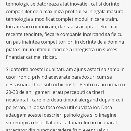
tehnologic se datoreaza atat inovatiei, cat si dorintei
companiilor de a maximiza profitul. Si in egala masura
tehnologia a modificat complet modul in care traim,
lucram sau comunicam, dar s-a si adaptat celor mai
recente tendinte, fiecare companie incercand sa fie cu
un pas inaintea competitorilor, in dorinta de a domina
piata si nu in ultimul rand de a inregistra un succes
financiar cat mai ridicat.
Si datorita acestei dualitati, am ajuns astazi sa zambim
usor ironic, privind adevarate paradoxuri cum se
desfasoara chiar sub ochii nostri. Pentru ca in urma cu
20-30 de ani, gamerii erau perceputi ca tineri
neadaptati, care pierdeau timpul alergand dupa pixeli
pe ecran, in loc sa faca ceva util cu viata lor. Daca
adaugam acestei descrieri psihologice si o imagine
stereotipica deloc flatanta, a tanarului nu neaparat
atragator din punct de vedere fizic, eventual cu