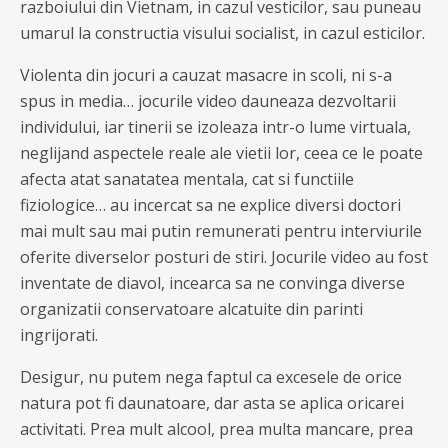
razboiului din Vietnam, in cazul vesticilor, sau puneau
umarul la constructia visului socialist, in cazul esticilor.
Violenta din jocuri a cauzat masacre in scoli, ni s-a
spus in media… jocurile video dauneaza dezvoltarii
individului, iar tinerii se izoleaza intr-o lume virtuala,
neglijand aspectele reale ale vietii lor, ceea ce le poate
afecta atat sanatatea mentala, cat si functiile
fiziologice… au incercat sa ne explice diversi doctori
mai mult sau mai putin remunerati pentru interviurile
oferite diverselor posturi de stiri. Jocurile video au fost
inventate de diavol, incearca sa ne convinga diverse
organizatii conservatoare alcatuite din parinti
ingrijorati.
Desigur, nu putem nega faptul ca excesele de orice
natura pot fi daunatoare, dar asta se aplica oricarei
activitati. Prea mult alcool, prea multa mancare, prea