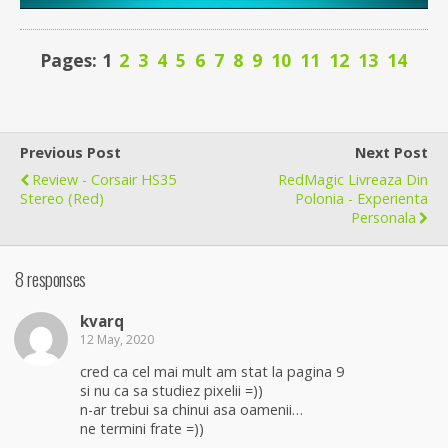
Pages: 1
2
3
4
5
6
7
8
9
10
11
12
13
14
Previous Post
Next Post
Review - Corsair HS35
RedMagic Livreaza Din
Stereo (Red)
Polonia - Experienta
Personala
8 responses
kvarq
12 May, 2020
cred ca cel mai mult am stat la pagina 9
si nu ca sa studiez pixelii =))
n-ar trebui sa chinui asa oamenii…
ne termini frate =))