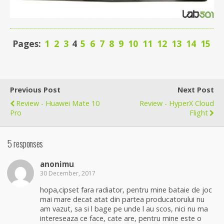
Pages:
1
2
3
4
5
6
7
8
9
10
11
12
13
14
15
Previous Post
Next Post
Review - Huawei Mate 10
Review - HyperX Cloud
Pro
Flight
5 responses
anonimu
30 December, 2017
hopa,cipset fara radiator, pentru mine bataie de joc
mai mare decat atat din partea producatorului nu
am vazut, sa si l bage pe unde l au scos, nici nu ma
intereseaza ce face, cate are, pentru mine este o