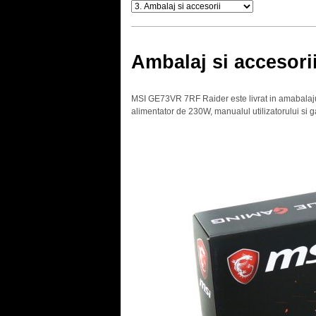
Ambalaj si accesori
MSI GE73VR 7RF Raider este livrat in amabalajul 
alimentator de 230W, manualul utilizatorului si g