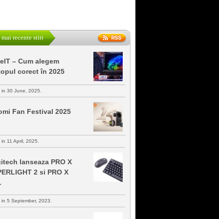
 mai recente stiri
keIT – Cum alegem
topul corect în 2025
s in 30 June, 2025.
omi Fan Festival 2025
 in 11 April, 2025.
itech lanseaza PRO X
ERLIGHT 2 si PRO X
L
s in 5 September, 2023.