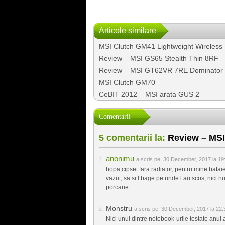
Articole similare
MSI Clutch GM41 Lightweight Wireless
Review – MSI GS65 Stealth Thin 8RF
Review – MSI GT62VR 7RE Dominato
MSI Clutch GM70
CeBIT 2012 – MSI arata GUS 2
Comentarii
5 comentarii la:
Review – MSI
anonimu
a scris pe:
30 December, 2017 la 19
hopa,cipset fara radiator, pentru mine bata
vazut, sa si l bage pe unde l au scos, nici 
porcarie.
Monstru
a scris pe:
30 December, 2017 la 22:
Nici unul dintre notebook-urile testate anul