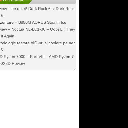
iew – be quiet! Dark Rock 6 si Dark Rock
 6
zentare – B850M AORUS Stealth Ice
iew – Noctua NL-LC1-36 – Oops!… They
 It Again
odologie testare AIO-uri si coolere pe aer
26
 Ryzen 7000 – Part VIII – AMD Ryzen 7
00X3D Review