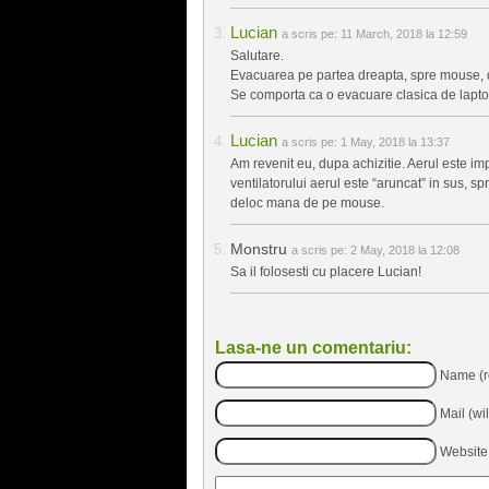
Lucian
a scris pe:
11 March, 2018 la 12:59
Salutare.
Evacuarea pe partea dreapta, spre mouse, d
Se comporta ca o evacuare clasica de laptop
Lucian
a scris pe:
1 May, 2018 la 13:37
Am revenit eu, dupa achizitie. Aerul este imp
ventilatorului aerul este “aruncat” in sus, sp
deloc mana de pe mouse.
Monstru
a scris pe:
2 May, 2018 la 12:08
Sa il folosesti cu placere Lucian!
Lasa-ne un comentariu:
Name (r
Mail (wi
Website