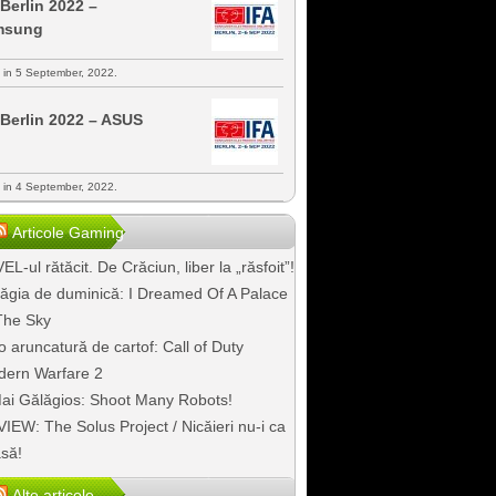
 Berlin 2022 –
msung
s in 5 September, 2022.
 Berlin 2022 – ASUS
s in 4 September, 2022.
Articole Gaming
EL-ul rătăcit. De Crăciun, liber la „răsfoit”!
ăgia de duminică: I Dreamed Of A Palace
The Sky
o aruncatură de cartof: Call of Duty
ern Warfare 2
ai Gălăgios: Shoot Many Robots!
IEW: The Solus Project / Nicăieri nu-i ca
să!
Alte articole