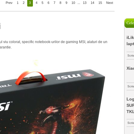
Prev
1
2
3
4
5
6
7
8
9
10
...
13
14
15
Next
Cele
i
iLi
viu colorat, specific notebook-urilor de gaming MSI, alaturi de un
lap
arantie.
Scri
Xia
Scris
Log
SUP
TK
Scri