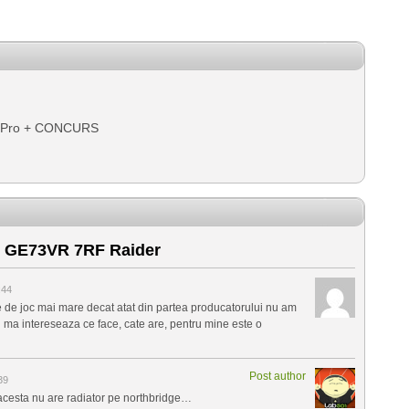
r Pro + CONCURS
 GE73VR 7RF Raider
:44
ie de joc mai mare decat atat din partea producatorului nu am
nu ma intereseaza ce face, cate are, pentru mine este o
Post author
39
 acesta nu are radiator pe northbridge…