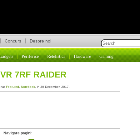
Concurs
Despre noi
Gadgets
Periferice
Retelistica
Hardware
Gaming
3VR 7RF RAIDER
oria:
Featured
,
Notebook
, in 30 December, 2017.
Navigare pagini: