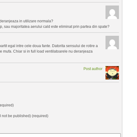
eranjeaza in utilizare normala?
, sau majoritatea aerului cald este eliminat prin partea din spate?
artit egal intre cele doua fante. Datorita sensului de rotire a
re mufa. Chiar si in full load ventilatoarele nu deranjeaza
Post author
equired)
ll not be published) (required)