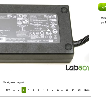
Syn
Viz
pe 
Navigare pagini:
Prev
1
2
3
4
5
6
7
8
9
10
...
13
14
15
Next