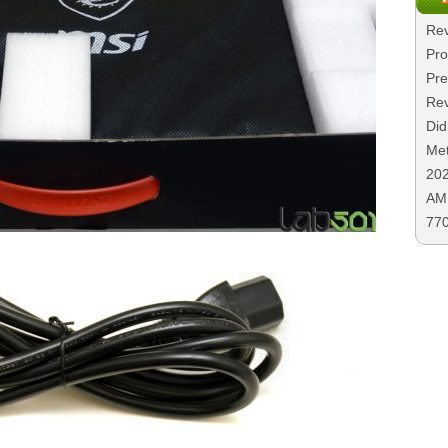
Rev
Pro
Pre
Rev
Did
Met
20
AMD
77