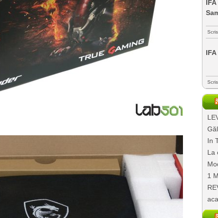
IFA
Sa
Scri
IFA
Scri
LEV
Găl
In 
La 
Mod
1 M
REV
aca