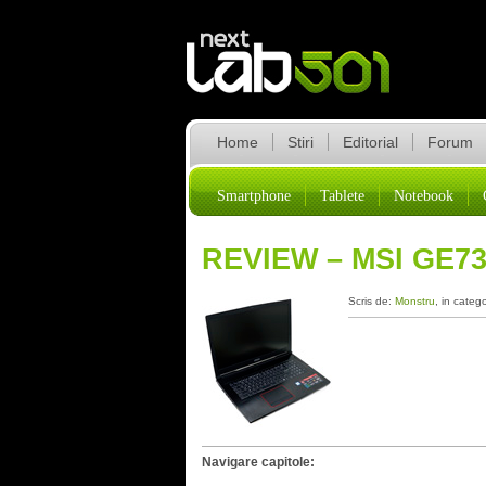
Home
Stiri
Editorial
Forum
Smartphone
Tablete
Notebook
REVIEW – MSI GE7
Scris de:
Monstru
, in categ
Navigare capitole: