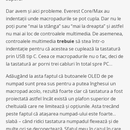
Dar avem și aici probleme. Everest Core/Max au
indentații unde macropadurile se pot cupla. Dar nu le
poți pune “mai la stânga” sau “mai la dreapta” și astfel
nu mai ai loc de controalele multimedia. De asemenea,
controalele multimedia
trebuie
să stea într-o
indentație pentru că acestea se cuplează la tastatură
prin USB tip C. Ceea ce macropadurile nu o fac, deci de
la tastatură ar porni trei cabluri în total spre PC…
Adăugând la asta faptul că butoanele OLED de pe
numpad sunt prea sus pentru a putea înghesui un
macropad acolo, rezultă foarte clar că tastatura a fost
proiectată astfel încât există un plafon superior de
cheltuială care ne limitează și opțiunile. Asta trecând
peste faptul că atașarea numpad-ului este foarte…
slabă – când ridici tastatura numpadul flexează și de
multe ori se deconectează. Sfatul meu în cazul în care