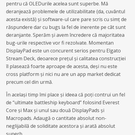
pentru că OLEDurile acelea sunt superbe. Mă
deranjează problemele de utilizabilitate (da, cuvântul
acesta există) și software-ul care pare scris cu simț de
răspundere dar cu bugs la fel de inerente pe cât sunt
deranjante. Sperăm și avem încredere că majoritatea
bug-urile respective vor fi rezolvate. Momentan
DisplayPad este un concurent serios pentru Elgato
Stream Deck, deoarece prețul și calitatea construcției
îl plasează foarte aproape de acesta, deși nu este
cross platform și nici nu are un app market dedicat
precum cel din urmă.
În același timp îmi place și ideea că poți contrui un fel
de “ultimate battleship keyboard” folosind Everest
Core și Max și unul sau două DisplayPads și
Macropads. Adaugă o cantitate absolut non-
neglijabilă de soliditate acestora și arată absolut
superb.