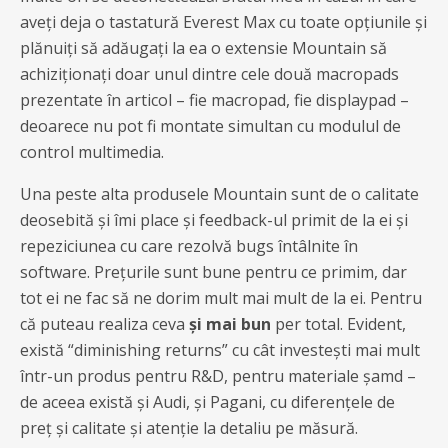
aveți deja o tastatură Everest Max cu toate opțiunile și
plănuiți să adăugați la ea o extensie Mountain să
achiziționați doar unul dintre cele două macropads
prezentate în articol – fie macropad, fie displaypad –
deoarece nu pot fi montate simultan cu modulul de
control multimedia.
Una peste alta produsele Mountain sunt de o calitate
deosebită și îmi place și feedback-ul primit de la ei și
repeziciunea cu care rezolvă bugs întâlnite în
software. Prețurile sunt bune pentru ce primim, dar
tot ei ne fac să ne dorim mult mai mult de la ei. Pentru
că puteau realiza ceva
și mai bun
per total. Evident,
există “diminishing returns” cu cât investești mai mult
într-un produs pentru R&D, pentru materiale șamd –
de aceea există și Audi, și Pagani, cu diferențele de
preț și calitate și atenție la detaliu pe măsură.