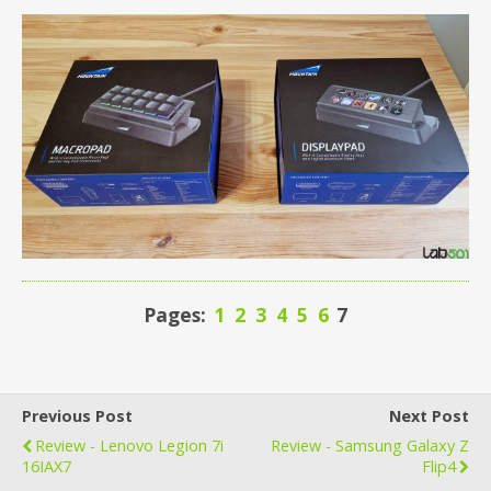
Pages:
1
2
3
4
5
6
7
Previous Post
Next Post
Review - Lenovo Legion 7i
Review - Samsung Galaxy Z
16IAX7
Flip4