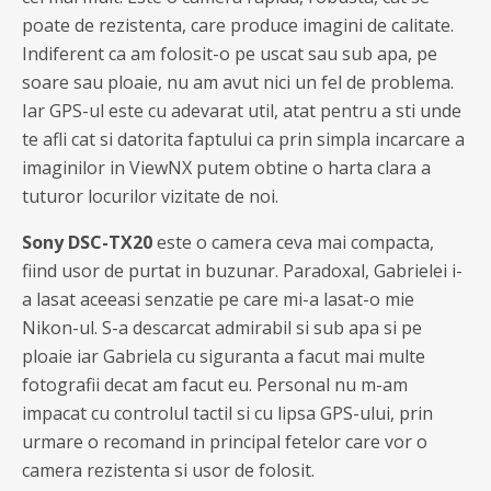
poate de rezistenta, care produce imagini de calitate.
Indiferent ca am folosit-o pe uscat sau sub apa, pe
soare sau ploaie, nu am avut nici un fel de problema.
Iar GPS-ul este cu adevarat util, atat pentru a sti unde
te afli cat si datorita faptului ca prin simpla incarcare a
imaginilor in ViewNX putem obtine o harta clara a
tuturor locurilor vizitate de noi.
Sony DSC-TX20
este o camera ceva mai compacta,
fiind usor de purtat in buzunar. Paradoxal, Gabrielei i-
a lasat aceeasi senzatie pe care mi-a lasat-o mie
Nikon-ul. S-a descarcat admirabil si sub apa si pe
ploaie iar Gabriela cu siguranta a facut mai multe
fotografii decat am facut eu. Personal nu m-am
impacat cu controlul tactil si cu lipsa GPS-ului, prin
urmare o recomand in principal fetelor care vor o
camera rezistenta si usor de folosit.