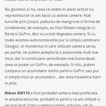
Nu glumesc si nu, ceea ce vedeti in acest articol nu
reprezinta tot ce am facut cu aceste camere. Atat
tururile prin Jozani, padurea de mangrove si ferma de
condimente, de exemplu, au fost filmate integral cu
Benq si GoPro, deci nu a stat degeaba camera. Si cu
toate acestea autonomia este pur si simplu uimitoare.
Desigur, in momentul in care utilizam camera iarna,
pe partie, ne putem astepta la o autonomie mult mai
mica, dar in continuare semnificativ mai buna decat
ceea ce poate un GoPro, de exemplu. Si stiu, putem
cumpara un acumulator extins pentru GoPro sau pur
si simplu inca un acumulator… dar asta inseamna bani
in plus.
Nikon AW110
a fost probabil camera mea preferata
in aceasta excursie, probabil si pentru ca am utilizat-o
cel mai mult. Este o camera rapida, robusta, cat se