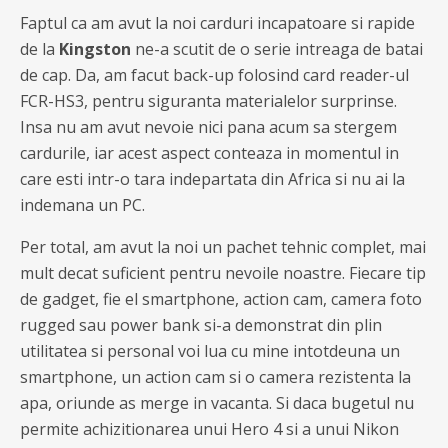
Faptul ca am avut la noi carduri incapatoare si rapide
de la
Kingston
ne-a scutit de o serie intreaga de batai
de cap. Da, am facut back-up folosind card reader-ul
FCR-HS3, pentru siguranta materialelor surprinse.
Insa nu am avut nevoie nici pana acum sa stergem
cardurile, iar acest aspect conteaza in momentul in
care esti intr-o tara indepartata din Africa si nu ai la
indemana un PC.
Per total, am avut la noi un pachet tehnic complet, mai
mult decat suficient pentru nevoile noastre. Fiecare tip
de gadget, fie el smartphone, action cam, camera foto
rugged sau power bank si-a demonstrat din plin
utilitatea si personal voi lua cu mine intotdeuna un
smartphone, un action cam si o camera rezistenta la
apa, oriunde as merge in vacanta. Si daca bugetul nu
permite achizitionarea unui Hero 4 si a unui Nikon