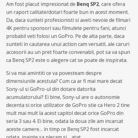
Am fost placut impresionat de
Benq SP2
, care ofera
un raport calitate/dotari foarte bun in acest moment.
Da, daca sunteti profesionisti si aveti nevoie de filmari
4K pentru sponsori sau filmulete pentru fani, atunci
probabil veti folosi un GoPro. Pe de alta parte, daca
sunteti in cautarea unui action cam versatil, ale caruri
accesorii au un pret foarte convenabil, pot sa va spun
ca Benq SP2 este o alegere cat se poate de inspirata.
Si va mai amintiti ce va povesteam despre
dimensiunile acestuia? Cum ca ar fi mai mare decat
Sony-ul si GoPro-ul din dotare datorita
acumulatorului? Ei bine, Sony-ul are o autonomie
decenta si orice utilizator de GoPro stie ca Hero 2 tine
mult mai mult la acest capitol decat orice GoPro din
seria 3 sau 4. Ei bine, odata la doua zile am incarcat
aceste camere… in timp ce Benq SP2 fost incarcat
odata, inainte sa plecam si… atat.