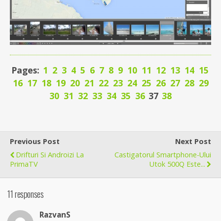
Pages:
1
2
3
4
5
6
7
8
9
10
11
12
13
14
15
16
17
18
19
20
21
22
23
24
25
26
27
28
29
30
31
32
33
34
35
36
37
38
Previous Post
Next Post
Drifturi Si Androizi La
Castigatorul Smartphone-Ului
PrimaTV
Utok 500Q Este...
11 responses
RazvanS