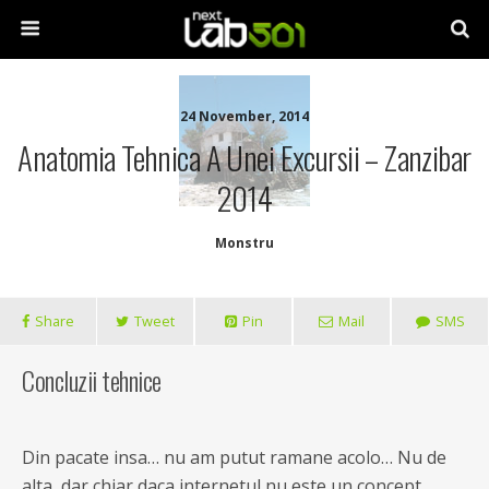
24 November, 2014
Anatomia Tehnica A Unei Excursii – Zanzibar
2014
Monstru
Share
Tweet
Pin
Mail
SMS
Concluzii tehnice
Din pacate insa… nu am putut ramane acolo… Nu de
alta, dar chiar daca internetul nu este un concept