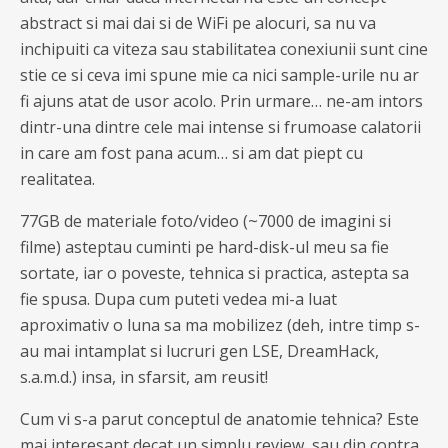
abstract si mai dai si de WiFi pe alocuri, sa nu va
inchipuiti ca viteza sau stabilitatea conexiunii sunt cine
stie ce si ceva imi spune mie ca nici sample-urile nu ar
fi ajuns atat de usor acolo. Prin urmare… ne-am intors
dintr-una dintre cele mai intense si frumoase calatorii
in care am fost pana acum… si am dat piept cu
realitatea.
77GB de materiale foto/video (~7000 de imagini si
filme) asteptau cuminti pe hard-disk-ul meu sa fie
sortate, iar o poveste, tehnica si practica, astepta sa
fie spusa. Dupa cum puteti vedea mi-a luat
aproximativ o luna sa ma mobilizez (deh, intre timp s-
au mai intamplat si lucruri gen LSE, DreamHack,
s.a.m.d.) insa, in sfarsit, am reusit!
Cum vi s-a parut conceptul de anatomie tehnica? Este
mai interesant decat un simplu review, sau din contra