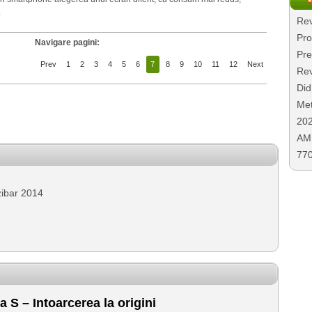
.
Rev
Pro
Navigare pagini:
Pre
Prev
1
2
3
4
5
6
7
8
9
10
11
12
Next
Rev
Did
Met
20
AMD
77
zibar 2014
 S – Intoarcerea la origini