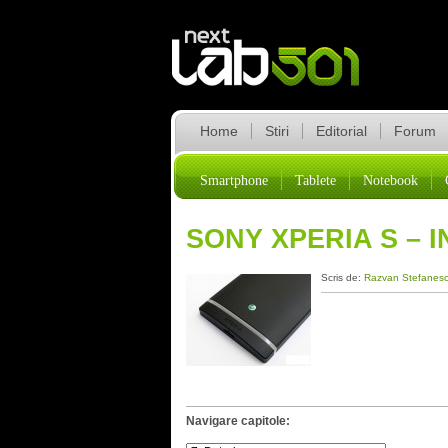
Home
Stiri
Editorial
Forum
Smartphone
Tablete
Notebook
SONY XPERIA S – 
Scris de:
Razvan Stefanes
Navigare capitole: