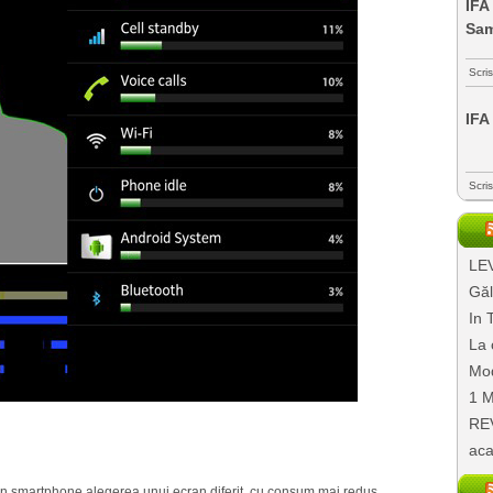
IFA
Sa
Scri
IFA
Scri
LEV
Găl
In 
La 
Mod
1 M
REV
aca
un smartphone alegerea unui ecran diferit, cu consum mai redus,