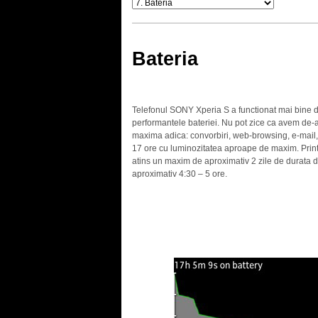
Bateria
Telefonul SONY Xperia S a functionat mai bine d
performantele bateriei. Nu pot zice ca avem de-a
maxima adica: convorbiri, web-browsing, e-mail,
17 ore cu luminozitatea aproape de maxim. Printr
atins un maxim de aproximativ 2 zile de durata de
aproximativ 4:30 – 5 ore.