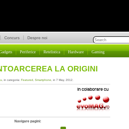
Concurs
Despre noi
Gadgets
Periferice
Retelistica
Hardware
Gaming
INTOARCEREA LA ORIGINI
cu
, in categoria:
Featured
,
Smartphone
, in 7 May, 2012.
Navigare pagini: