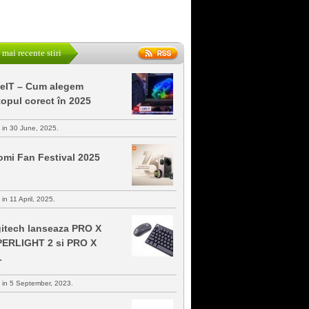
 mai recente stiri
keIT – Cum alegem
topul corect în 2025
s in 30 June, 2025.
omi Fan Festival 2025
 in 11 April, 2025.
itech lanseaza PRO X
ERLIGHT 2 si PRO X
L
s in 5 September, 2023.