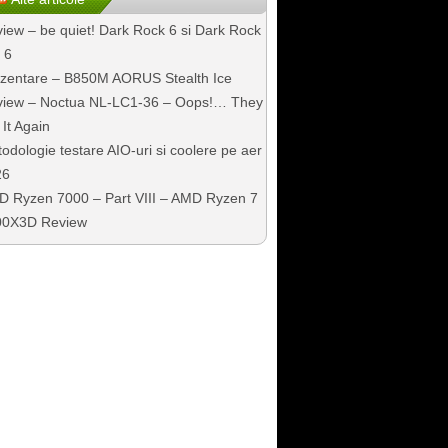
iew – be quiet! Dark Rock 6 si Dark Rock
 6
zentare – B850M AORUS Stealth Ice
iew – Noctua NL-LC1-36 – Oops!… They
 It Again
odologie testare AIO-uri si coolere pe aer
26
 Ryzen 7000 – Part VIII – AMD Ryzen 7
00X3D Review