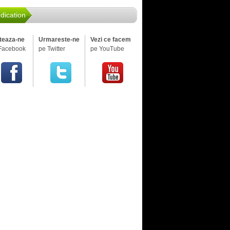
dication
iteaza-ne
Urmareste-ne
Vezi ce facem
Facebook
pe Twitter
pe YouTube