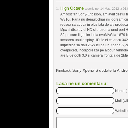
High Octane
a scris pe:
14 May, 2012 la 01:
Am fost fan Sony-Ericsson, am avut destul te
W810i. Pana nu demult chiar imi doream c
reusea sa aduca in plus fata de alti produca
Mpx si display-ul HD si prezenta unui port 
S2 pe care il gasim tot la evoMAG la 1879 le
favoarea unui display HD fie el chiar cu 342 p
impiedica sa dau 25xx lei pe un Xperia S, c
overpriced, incorporeaza pe alocuri tehnolo
are Bluetooth 3.0 si camera frontala de 2Mp
Sony Xperia S update la Androi
Pingback:
Lasa-ne un comentariu:
Name (r
Mail (wi
Website