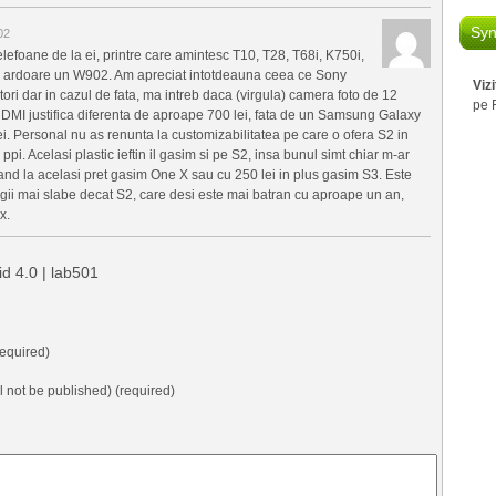
Syn
02
lefoane de la ei, printre care amintesc T10, T28, T68i, K750i,
u ardoare un W902. Am apreciat intotdeauna ceea ce Sony
Viz
tori dar in cazul de fata, ma intreb daca (virgula) camera foto de 12
pe 
HDMI justifica diferenta de aproape 700 lei, fata de un Samsung Galaxy
i. Personal nu as renunta la customizabilitatea pe care o ofera S2 in
pi. Acelasi plastic ieftin il gasim si pe S2, insa bunul simt chiar m-ar
and la acelasi pret gasim One X sau cu 250 lei in plus gasim S3. Este
gii mai slabe decat S2, care desi este mai batran cu aproape un an,
x.
d 4.0 | lab501
equired)
ll not be published) (required)