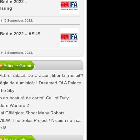
 Berlin 2022 –
msung
s in 5 September, 2022.
 Berlin 2022 – ASUS
s in 4 September, 2022.
Articole Gaming
EL-ul rătăcit. De Crăciun, liber la „răsfoit”!
ăgia de duminică: I Dreamed Of A Palace
The Sky
o aruncatură de cartof: Call of Duty
ern Warfare 2
ai Gălăgios: Shoot Many Robots!
IEW: The Solus Project / Nicăieri nu-i ca
să!
Alte articole