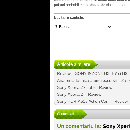
putand probabil creste durata de viata a bateriei
Navigare capitole:
Articole similare
Review – SONY INZONE H3, H7 si H9
Anatomia tehnica a unei excursii – Zan
Sony Xperia Z2 Tablet Review
Sony Xperia Z – Review
Sony HDR-AS15 Action Cam – Review
Comentarii
Un comentariu la:
Sony Xperia