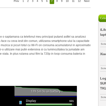
Prev
1
2
3
4
5
6
7
8
9
10
11
12
Next
Cele
iLi
lap
e o saptamana ca telefonul meu principal putand astfel sa analizez
 face cu ceva iesit din comun, utilizarea smartphone-ului la capacitate
Scri
 muzica si jocuri totul cu Wi-Fi on consuma acumulatorul in aproximativ
-o utilizare mai putin extensiva si cu luminozitatea la jumatate am
 viata. In plus rularea unui film la 720p in loop consuma bateria in
Xia
Scris
Log
SUP
TK
Scri