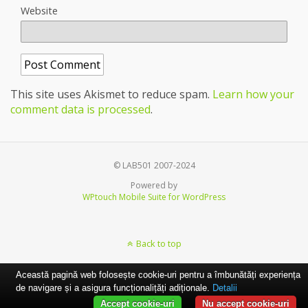
Website
This site uses Akismet to reduce spam.
Learn how your
comment data is processed
.
© LAB501 2007-2024
Powered by
WPtouch Mobile Suite for WordPress
Back to top
Această pagină web folosește cookie-uri pentru a îmbunătăți experiența
de navigare și a asigura funcționalițăți adiționale.
Detalii
Accept cookie-uri
Nu accept cookie-uri