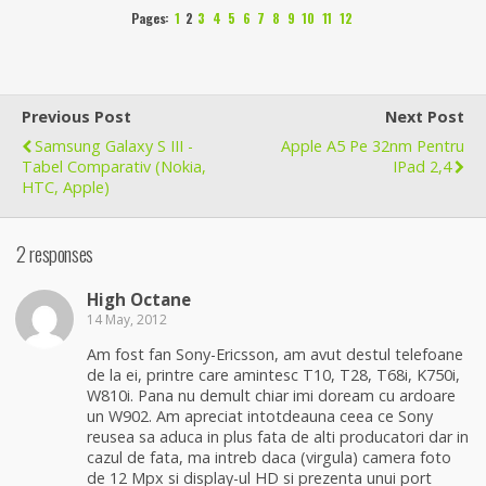
Pages:
1
2
3
4
5
6
7
8
9
10
11
12
Previous Post
Next Post
Samsung Galaxy S III -
Apple A5 Pe 32nm Pentru
Tabel Comparativ (Nokia,
IPad 2,4
HTC, Apple)
2 responses
High Octane
14 May, 2012
Am fost fan Sony-Ericsson, am avut destul telefoane
de la ei, printre care amintesc T10, T28, T68i, K750i,
W810i. Pana nu demult chiar imi doream cu ardoare
un W902. Am apreciat intotdeauna ceea ce Sony
reusea sa aduca in plus fata de alti producatori dar in
cazul de fata, ma intreb daca (virgula) camera foto
de 12 Mpx si display-ul HD si prezenta unui port