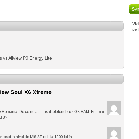
Syn
Viz
pe 
 vs Allview P9 Energy Lite
view Soul X6 Xtreme
lview Romania. De ce nu au lansat telefonul cu 6GB RAM. Era mai
cu 8?
chipset la nivel de Mi8 SE (tel. la 1200 lei în