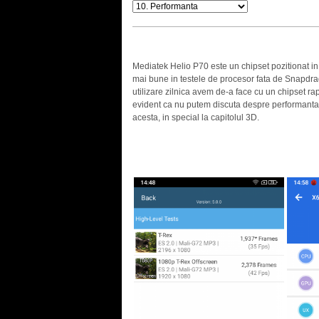
Mediatek Helio P70 este un chipset pozitionat 
mai bune in testele de procesor fata de Snapdrag
utilizare zilnica avem de-a face cu un chipset rap
evident ca nu putem discuta despre performanta 
acesta, in special la capitolul 3D.