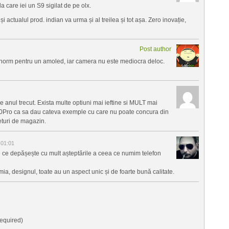
 care iei un S9 sigilat de pe olx.
 actualul prod. indian va urma și al treilea și tot așa. Zero inovație,
Post author
 enorm pentru un amoled, iar camera nu este mediocra deloc.
de anul trecut. Exista multe optiuni mai ieftine si MULT mai
0Pro ca sa dau cateva exemple cu care nu poate concura din
eturi de magazin.
 01:01
ce depășește cu mult așteptările a ceea ce numim telefon
a, designul, toate au un aspect unic și de foarte bună calitate.
equired)