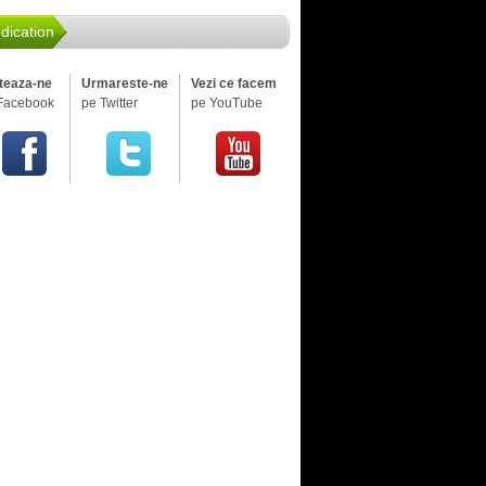
dication
iteaza-ne
Urmareste-ne
Vezi ce facem
Facebook
pe Twitter
pe YouTube