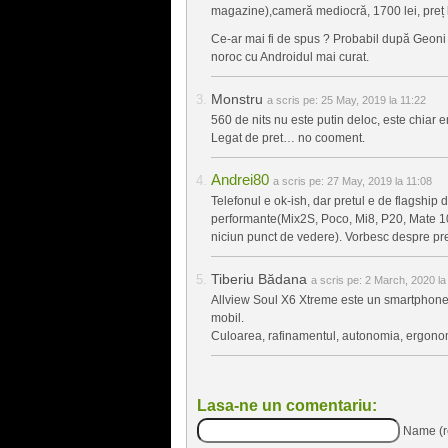
magazine),cameră mediocră, 1700 lei, preț la
Ce-ar mai fi de spus ? Probabil după Geoni și
noroc cu Androidul mai curat.
Monstru
a scris pe:
25 May, 2019 la 11:22
560 de nits nu este putin deloc, este chiar
Legat de pret… no cooment.
Andrei80
a scris pe:
27 May, 2019 la 11:08
Telefonul e ok-ish, dar pretul e de flagship 
performante(Mix2S, Poco, Mi8, P20, Mate 1
niciun punct de vedere). Vorbesc despre pr
Tiberiu Bădana
a scris pe:
2 March, 2020 la
Allview Soul X6 Xtreme este un smartphone 
mobil.
Culoarea, rafinamentul, autonomia, ergonomi
Lasa-ne un comentariu:
Name (r