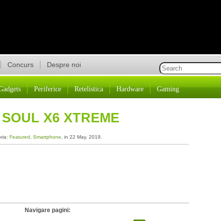
Concurs
Despre noi
Gadgets
Periferice
Retelistica
Hardware
Gaming
 SOUL X6 XTREME
oria:
Featured
,
Smartphone
, in 22 May, 2019.
Navigare pagini: