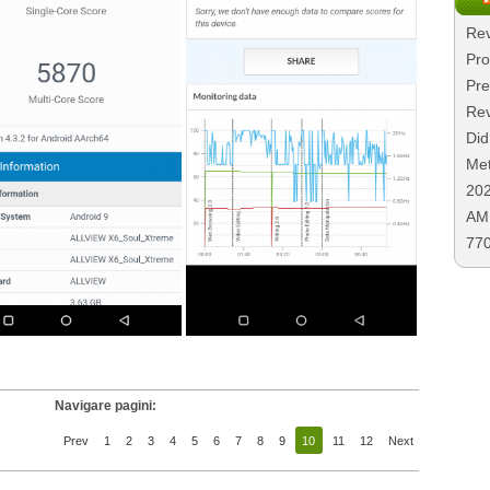
Rev
Pro
Pre
Rev
Did
Met
20
AMD
77
Navigare pagini:
Prev
1
2
3
4
5
6
7
8
9
10
11
12
Next