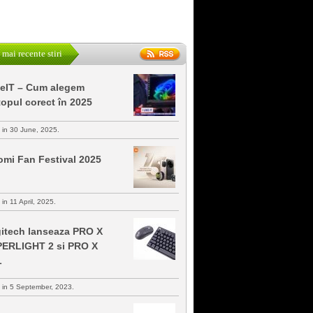
 mai recente stiri
keIT – Cum alegem
topul corect în 2025
s in 30 June, 2025.
omi Fan Festival 2025
 in 11 April, 2025.
itech lanseaza PRO X
ERLIGHT 2 si PRO X
L
s in 5 September, 2023.