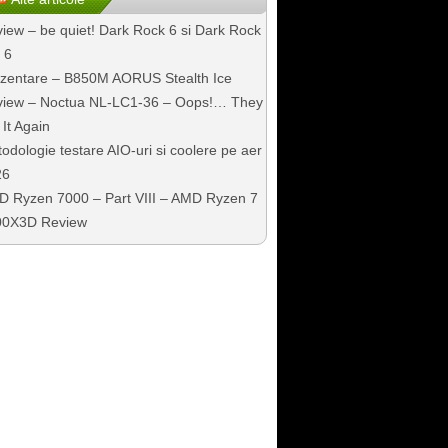
iew – be quiet! Dark Rock 6 si Dark Rock
 6
zentare – B850M AORUS Stealth Ice
iew – Noctua NL-LC1-36 – Oops!… They
 It Again
odologie testare AIO-uri si coolere pe aer
26
 Ryzen 7000 – Part VIII – AMD Ryzen 7
00X3D Review