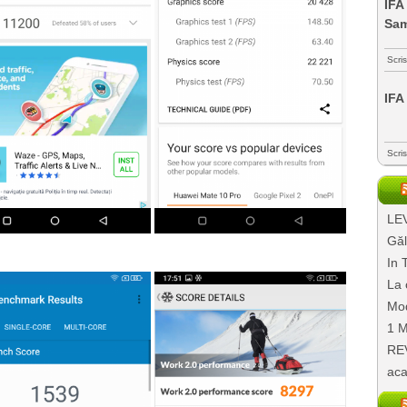
IFA
Sa
Scri
IFA
Scri
LEV
Găl
In 
La 
Mod
1 M
REV
aca