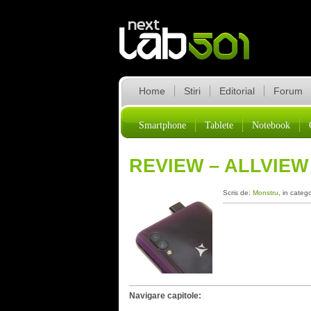
Home
Stiri
Editorial
Forum
Smartphone
Tablete
Notebook
REVIEW – ALLVIEW
Scris de:
Monstru
, in categ
Navigare capitole: