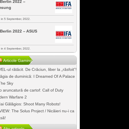
 Berlin 2022 –
msung
s in 5 September, 2022.
 Berlin 2022 – ASUS
s in 4 September, 2022.
Articole Gaming
EL-ul rătăcit. De Crăciun, liber la „răsfoit”!
ăgia de duminică: I Dreamed Of A Palace
The Sky
o aruncatură de cartof: Call of Duty
ern Warfare 2
ai Gălăgios: Shoot Many Robots!
IEW: The Solus Project / Nicăieri nu-i ca
să!
Alte articole