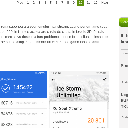
Prev
1
2
3
4
5
6
7
8
9
10
11
12
Next
Cele
in zona superioara a segmentului mainstream, avand performante ceva
on 660, in timp ce acesta are castig de cauza in testele 3D. Practic, in
iLi
id, care se va descurca fara probleme in orice fel de situatie, insa este
lap
pe care o ating in benchmark-uri varfurile de gama lansate anul
Scri
Xia
Scris
Log
SUP
TK
Scri