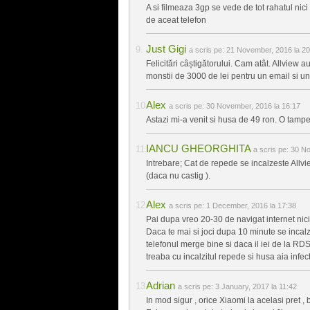
A si filmeaza 3gp se vede de tot rahatul ni
de aceat telefon
Just Gigi
a scris pe:
21 November, 2016 la 20
Felicitări câștigătorului. Cam atât. Allview 
monstii de 3000 de lei pentru un email si un
Alex
a scris pe:
30 November, 2016 la 16:17
Astazi mi-a venit si husa de 49 ron. O tampen
IANCU GHEORGHITA
a scris pe:
30 No
Intrebare; Cat de repede se incalzeste Allvie
(daca nu castig ).
Alex
a scris pe:
1 December, 2016 la 17:38
Pai dupa vreo 20-30 de navigat internet nic
Daca te mai si joci dupa 10 minute se incalze
telefonul merge bine si daca il iei de la RD
treaba cu incalzitul repede si husa aia infect
Adrian
a scris pe:
3 January, 2017 la 11:42
In mod sigur , orice Xiaomi la acelasi pret , 