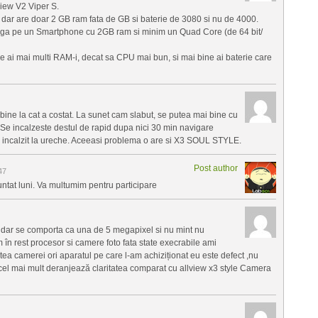
view V2 Viper S.
 dar are doar 2 GB ram fata de GB si baterie de 3080 si nu de 4000.
arga pe un Smartphone cu 2GB ram si minim un Quad Core (de 64 bit/
 ai mai multi RAM-i, decat sa CPU mai bun, si mai bine ai baterie care
 bine la cat a costat. La sunet cam slabut, se putea mai bine cu
 Se incalzeste destul de rapid dupa nici 30 min navigare
nul incalzit la ureche. Aceeasi problema o are si X3 SOUL STYLE.
Post author
47
nuntat luni. Va multumim pentru participare
 dar se comporta ca una de 5 megapixel si nu mint nu
m în rest procesor si camere foto fata state execrabile ami
tea camerei ori aparatul pe care l-am achiziționat eu este defect ,nu
 cel mai mult deranjează claritatea comparat cu allview x3 style Camera