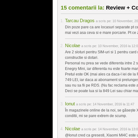
15 comentarii la:
Review + Con
Tarcau Dragos
a scris pe:
10 November, 20
Din poze pare ca are locasuri separate pt c
mai vezi asa ceva si e mare porcarie. Pt ce 
Nicolae
a scris pe:
10 November, 2016 la 12:
Are 2 sloturi pentru SIM-uri si 1 pentru car
constructie si dotari.
Personal nu prea se vede diferenta intre 2 
Enegry Mini, iar diferenta nu este foarte ma
Pretul este OK (mai ales ca daca-l iei de la
749 LEI, iar daca ai abonament si prelunges
sau nu sa fii pe RDS. (Nu fac reclama este 
Deci se poate lua si la 849 Lei sau chiar ma
Ionut
a scris pe:
14 November, 2016 la 11:47
În magazinele online de la noi, se găsește
conditii, mi se pare extrem de scump.
Nicolae
a scris pe:
14 November, 2016 la 13:
@Ionut cred ca gresesti, Xiaomi MI4C este u