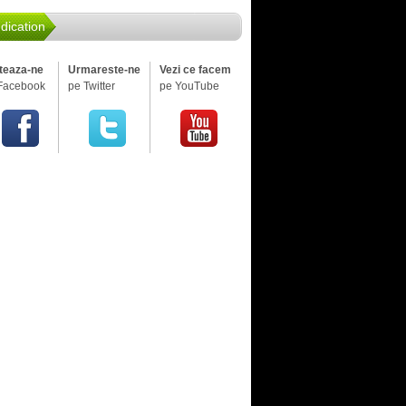
dication
iteaza-ne
Urmareste-ne
Vezi ce facem
Facebook
pe Twitter
pe YouTube