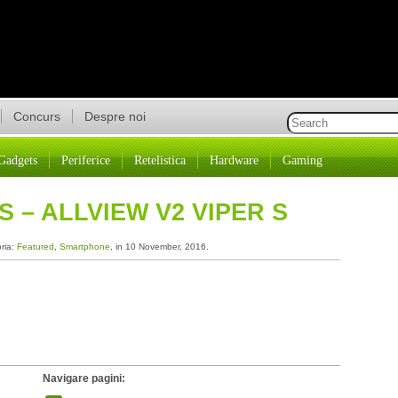
Concurs
Despre noi
Gadgets
Periferice
Retelistica
Hardware
Gaming
 – ALLVIEW V2 VIPER S
oria:
Featured
,
Smartphone
, in 10 November, 2016.
Navigare pagini: