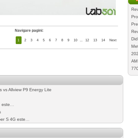
Rev
Pro
Pre
Navigare pagini:
Rev
Did
1
2
3
4
5
6
7
8
9
10
...
12
13
14
Next
Met
20
AMD
77
 vs Allview P9 Energy Lite
fe este…
s
iper S 4G este…