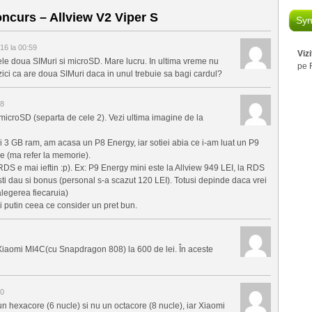
curs – Allview V2 Viper S
Syn
16 la 00:59
Viz
ele doua SIMuri si microSD. Mare lucru. In ultima vreme nu
pe 
zici ca are doua SIMuri daca in unul trebuie sa bagi cardul?
08
d microSD (separta de cele 2). Vezi ultima imagine de la
si 3 GB ram, am acasa un P8 Energy, iar sotiei abia ce i-am luat un P9
re (ma refer la memorie).
 RDS e mai ieftin :p). Ex: P9 Energy mini este la Allview 949 LEI, la RDS
ti dau si bonus (personal s-a scazut 120 LEI). Totusi depinde daca vrei
alegerea fiecaruia)
i putin ceea ce consider un pret bun.
 Xiaomi MI4C(cu Snapdragon 808) la 600 de lei. În aceste
00
n hexacore (6 nucle) si nu un octacore (8 nucle), iar Xiaomi