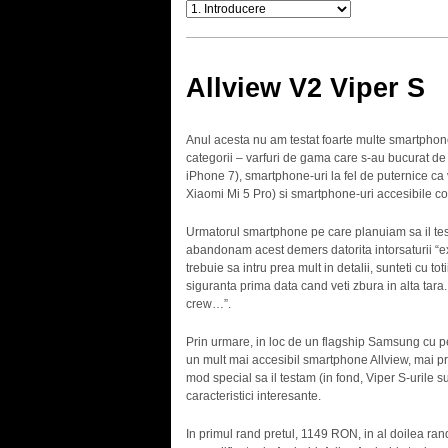
Allview V2 Viper S
Anul acesta nu am testat foarte multe smartphone-u
categorii – varfuri de gama care s-au bucurat d
iPhone 7), smartphone-uri la fel de puternice ca
Xiaomi Mi 5 Pro) si smartphone-uri accesibile c
Urmatorul smartphone pe care planuiam sa il test
abandonam acest demers datorita intorsaturii “ex
trebuie sa intru prea mult in detalii, sunteti cu to
siguranta prima data cand veti zbura in alta tara.
crew…”.
Prin urmare, in loc de un flagship Samsung cu p
un mult mai accesibil smartphone Allview, mai pr
mod special sa il testam (in fond, Viper S-urile 
caracteristici interesante.
In primul rand pretul, 1149 RON, in al doilea ra