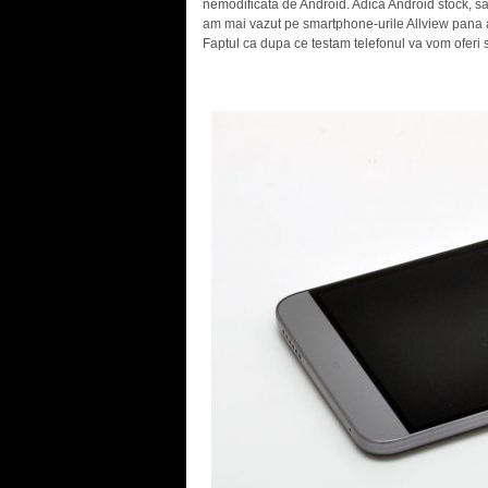
nemodificata de Android. Adica Android stock, sa
am mai vazut pe smartphone-urile Allview pana a
Faptul ca dupa ce testam telefonul va vom oferi