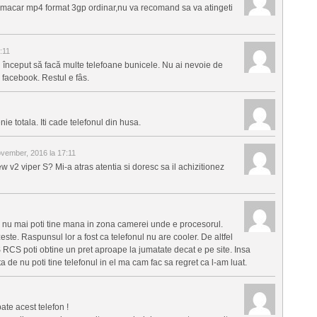
ci macar mp4 format 3gp ordinar,nu va recomand sa va atingeti
:11
au început să facă multe telefoane bunicele. Nu ai nevoie de
 facebook. Restul e fâs.
ie totala. Iti cade telefonul din husa.
vember, 2016 la 17:11
w v2 viper S? Mi-a atras atentia si doresc sa il achizitionez
i nu mai poti tine mana in zona camerei unde e procesorul.
ste. Raspunsul lor a fost ca telefonul nu are cooler. De altfel
S RCS poti obtine un pret aproape la jumatate decat e pe site. Insa
a de nu poti tine telefonul in el ma cam fac sa regret ca l-am luat.
bate acest telefon !