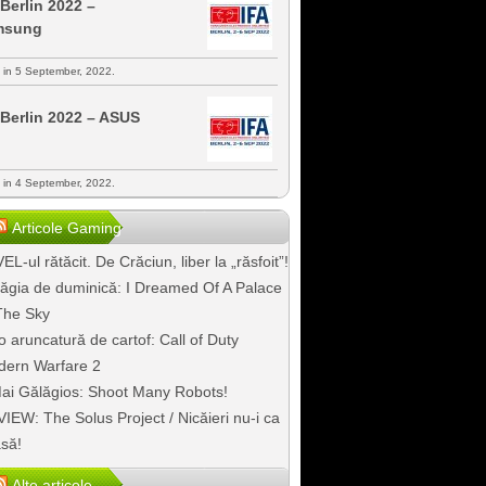
 Berlin 2022 –
msung
s in 5 September, 2022.
 Berlin 2022 – ASUS
s in 4 September, 2022.
Articole Gaming
EL-ul rătăcit. De Crăciun, liber la „răsfoit”!
ăgia de duminică: I Dreamed Of A Palace
The Sky
o aruncatură de cartof: Call of Duty
ern Warfare 2
ai Gălăgios: Shoot Many Robots!
IEW: The Solus Project / Nicăieri nu-i ca
să!
Alte articole