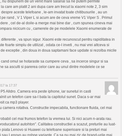
mea, nu dispunem de un venit mare salarial sa ne putem permite
 care am platit 2 ani dupa care am trecut la xiaomi note 2, 3 sim
espre aceste telefoane , le-am invatat toate chitibusurile , au un
vut pe rand , V 1 Viper L si acum are de ceva vreme V1 Viper S . Primul
dere , cel de-al doile-a merge mai bine dar , cum spunea cineva mai
 compara nicicum cu , camerele de pe modelele Xiaomi enumerate de
ferente , va spun sigur. Xiaomi este recunoscut pentru rapiditatea in
te foarte simplu de utilizat , odata ce-l inveti , nu mai vrei altceva si
de exceptie , din doua in doua saptamani face update si rezolba micile
ci cand omul se hotaraste sa cumpere ceva , sa incerce singur si sa
ine sa asculti si parerea celor care au unul dintre modelele ce se
017 la 17:37
 P5 Alldro. Camera era peste iphone, iar sunetul in casti
nit un telefon care sa-l bata la capitolul sunet. Daca s-ar mai
osit ca mp3 player.
cu camera rotativa. Constructie impecabila, functionare fluida, cel mai
obabil cel mai frumos telefon la vremea lui. Si nici acum n-arata rau.
oducatorul autohton”. Calitatea constructiei a scazut, preturile au luat-
t pe piata Lenovo si Huawei cu telefoane superioare si la preturi mai
ei sau Lenovo au nshpe variante. Ca sa nu mai zic de brand-urile mai