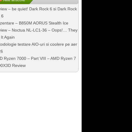
iew – be quiet! Dark Rock 6 si Dark Rock
 6
zentare – B850M AORUS Stealth Ice
iew – Noctua NL-LC1-36 – Oops!… They
 It Again
odologie testare AIO-uri si coolere pe aer
26
 Ryzen 7000 – Part VIII – AMD Ryzen 7
00X3D Review