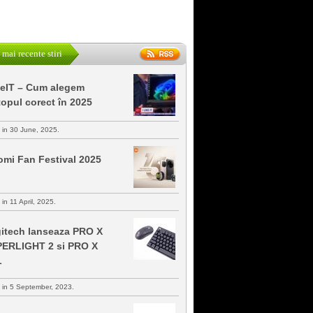
 mai recente stiri
keIT – Cum alegem
topul corect în 2025
s in 30 June, 2025.
omi Fan Festival 2025
 in 11 April, 2025.
itech lanseaza PRO X
ERLIGHT 2 si PRO X
L
s in 5 September, 2023.