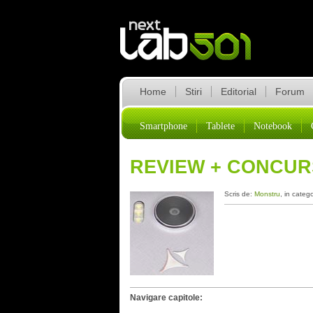
Home
Stiri
Editorial
Forum
Smartphone
Tablete
Notebook
REVIEW + CONCURS
Scris de:
Monstru
, in categ
Navigare capitole: