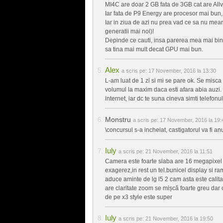
MI4C are doar 2 GB fata de 3GB cat are All
Iar fata de P9 Energy are procesor mai bun,
Iar in ziua de azi nu prea vad ce sa nu me
generatii mai noi)!
Depinde ce cauti, insa parerea mea mai bine
sa tina mai mult decat GPU mai bun.
Alex
a scris pe:
17 November, 2016 la 13:30
L-am luat de 1 zi si mi se pare ok. Se misca
volumul la maxim daca esti afara abia auzi.
internet, iar dc te suna cineva simti telefo
Monstru
a scris pe:
17 November, 2016 la 19:
\concursul s-a incheiat, castigatorul va fi a
Iuly
a scris pe:
21 November, 2016 la 11:51
Camera este foarte slaba are 16 megapixel
exagerez,in rest un tel.bunicel display si ra
aduce aminte de lg l5 2 cam asta este calita
are claritate zoom se mișcă foarte greu dar
de pe x3 style este super
Iuly
a scris pe:
21 November, 2016 la 19:50