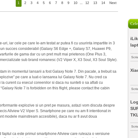
1
2
3
4
5
6
7
8
9
10
...
12
13
14
Next
Cele
iLi
ri, iar cele pe care le-am testat ar putea fi cu usurinta impartite in 3
lap
e un succes considerabil (Galaxy S6 Edge +, Galaxy S7, Huawei P9,
 varfurile de gama dar cu un pret mult mai prietenos (One Plus 3,
Scri
omercializate sub brand romanesc (V2 Viper X, X3 Soul, X3 Soul Style).
Xia
am in momentul lansarii a fost Galaxy Note 7. Din pacate, a trebuit sa
plozive” pe care a luat-o lansarea lui Galaxy Note 7. Nu cred ca
tii la curent cu esecul coreenilor si daca nu sunteti o sa aflati cu
 “Galaxy Note 7 is forbidden on this flight, please contact the cabin
Scris
Log
erformante explozive si un pret pe masura, astazi vom discuta despre
SUP
ecis Allview V2 Viper S. Smartphone pe care nu am fi intentionat in
TK
sunt modele mainstream accesibile), daca nu ar fi avut doua
Scri
nd faptul ca este primul smartphone Allview care ruleaza o versiune