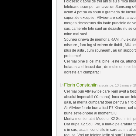
Folosesc xiaomi de trei ani si eu si fiica 
telefoane scumpe , am avut un Samsung s4 la
acum 4 pot sa va spun o gramada de lucruri d
suport de exceptie . Allview are sotia , a a
mergea dezastruos din toate punctele de ve
sus, camerele foto sunt un dezastru nu se
mine mai sus!
Spunea cineva de memoria RAM , nu exista di
miscare , fara lag si extrem de fiabil , MIUI es
plus de asta , cum spuneam , au un support 
probleme!
Cel mai bine si cel mai bine , este ca, atun
hotarasca el insusi dar , de multe ori este b
doreste a fi cumparat !
Florin Constantin
a scris pe:
13 January, 2
Cel mai bun Allview pe care l-am avut a fost
absolut impecabil (Yamaha). Inca nu am intal
gasi, ar merita cumparat doar pentru a fi fol
Alt Allview foarte bun a fost P7 Xtreme, cel 
bune sefie-phone al momentului.
Merita mentionat si Modelul X2 Soul mini, pr
Dar dupa X2 Soul Pro, a luat-o pe aratura “pr
o in sus, asta in conditiile in care au intra
reduse. Vrei un telefon ieftin si bun? Huaw