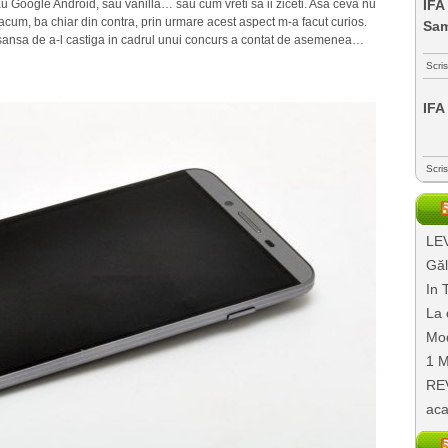
u Google Android, sau vanilla… sau cum vreti sa ii ziceti. Asa ceva nu
IFA
cum, ba chiar din contra, prin urmare acest aspect m-a facut curios.
Sa
 sansa de a-l castiga in cadrul unui concurs a contat de asemenea…
Scri
IFA
Scri
LEV
Găl
In 
La 
Mod
1 M
REV
aca