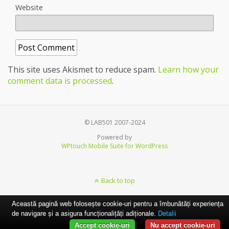
Website
This site uses Akismet to reduce spam.
Learn how your
comment data is processed
.
© LAB501 2007-2024
Powered by
WPtouch Mobile Suite for WordPress
Back to top
Această pagină web folosește cookie-uri pentru a îmbunătăți experiența
de navigare și a asigura funcționalițăți adiționale.
Detalii
Accept cookie-uri
Nu accept cookie-uri