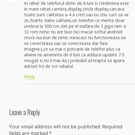
In rahat de telefon,il detin de 8 luni si credetima este
in mare rahat,camera,display,sticla display,carcasa
toate sunt calitatea a-4 a cred sau nu stiu cum sa va
zic,foarte slabe calitativ,un trelefon ce merita doar
undeva la 300 ron dat pe el inafara de 3 giga ram si
32 rom nimic nu are bun nici macar softul android
stock nui bun de nimic miracast nu functioneaza nu
se conecteaza sau se conecteaza dar fara
imagine:),ce sa mai o porcarie de telefon plus ca
alview ne ameninta de 6 luni ca adduce update 7.0
nougat si nu il mai da:) probabil asteapta sa apara
adroid 9.0 de tot rahatul.
Reply
Leave a Reply
Your email address will not be published.
Required
fields are marked
*