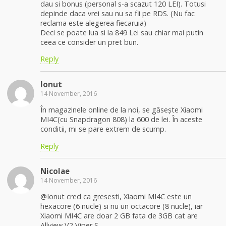
dau si bonus (personal s-a scazut 120 LEI). Totusi
depinde daca vrei sau nu sa fii pe RDS. (Nu fac
reclama este alegerea fiecaruia)
Deci se poate lua si la 849 Lei sau chiar mai putin
ceea ce consider un pret bun.
Reply
Ionut
14 November, 2016
În magazinele online de la noi, se găsește Xiaomi
MI4C(cu Snapdragon 808) la 600 de lei. În aceste
conditii, mi se pare extrem de scump.
Reply
Nicolae
14 November, 2016
@Ionut cred ca gresesti, Xiaomi MI4C este un
hexacore (6 nucle) si nu un octacore (8 nucle), iar
Xiaomi MI4C are doar 2 GB fata de 3GB cat are
Allview V2 Viper S.