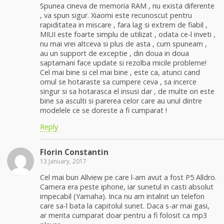
Spunea cineva de memoria RAM , nu exista diferente
, va spun sigur. Xiaomi este recunoscut pentru
rapiditatea in miscare , fara lag si extrem de fiabil ,
MIUI este foarte simplu de utilizat , odata ce-l inveti ,
nu mai vrei altceva si plus de asta , cum spuneam ,
au un support de exceptie , din doua in doua
saptamani face update si rezolba micile probleme!
Cel mai bine si cel mai bine , este ca, atunci cand
omul se hotaraste sa cumpere ceva , sa incerce
singur si sa hotarasca el insusi dar , de multe ori este
bine sa asculti si parerea celor care au unul dintre
modelele ce se doreste a fi cumparat !
Reply
Florin Constantin
13 January, 2017
Cel mai bun Allview pe care l-am avut a fost P5 Alldro.
Camera era peste iphone, iar sunetul in casti absolut
impecabil (Yamaha). Inca nu am intalnit un telefon
care sa-l bata la capitolul sunet. Daca s-ar mai gasi,
ar merita cumparat doar pentru a fi folosit ca mp3