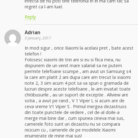
infecta de nu poti tine telefonul in el ma cam fac sa
regret ca l-am luat.
Reply
Adrian
3 January, 2017
In mod sigur , orice Xiaomi la acelasi pret , bate acest
telefon !
Folosesc xiaomi de trei ani si eu si fiica mea, nu
dispunem de un venit mare salarial sa ne putem
permite telefoane scumpe , am avut un Samsung s4
la care am platit 2 ani dupa care am trecut la xiaomi
note 2, 3 sim acum 4 pot sa va spun o gramada de
lucruri despre aceste telefoane , le-am invatat toate
chitibusurile , au un suport de exceptie . Allview are
sotia , a avut pe rand , V 1 Viper L si acum are de
ceva vreme V1 Viper S . Primul mergea dezastruos
din toate punctele de vedere , cel de-al doile-a
merge mai bine dar , cum spunea cineva mai sus,
camerele foto sunt un dezastru nu se compara
nicicum cu , camerele de pe modelele Xiaomi
enumerate de mine mai sus!