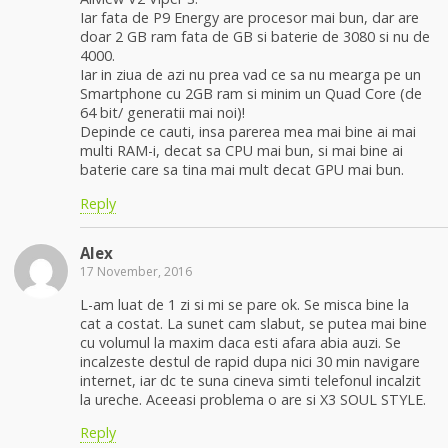
Iar fata de P9 Energy are procesor mai bun, dar are
doar 2 GB ram fata de GB si baterie de 3080 si nu de
4000.
Iar in ziua de azi nu prea vad ce sa nu mearga pe un
Smartphone cu 2GB ram si minim un Quad Core (de
64 bit/ generatii mai noi)!
Depinde ce cauti, insa parerea mea mai bine ai mai
multi RAM-i, decat sa CPU mai bun, si mai bine ai
baterie care sa tina mai mult decat GPU mai bun.
Reply
Alex
17 November, 2016
L-am luat de 1 zi si mi se pare ok. Se misca bine la
cat a costat. La sunet cam slabut, se putea mai bine
cu volumul la maxim daca esti afara abia auzi. Se
incalzeste destul de rapid dupa nici 30 min navigare
internet, iar dc te suna cineva simti telefonul incalzit
la ureche. Aceeasi problema o are si X3 SOUL STYLE.
Reply