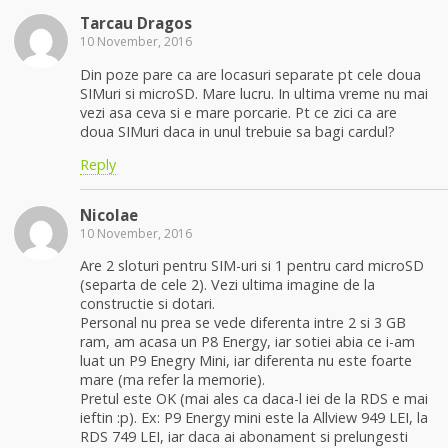
Tarcau Dragos
10 November, 2016
Din poze pare ca are locasuri separate pt cele doua
SIMuri si microSD. Mare lucru. In ultima vreme nu mai
vezi asa ceva si e mare porcarie. Pt ce zici ca are
doua SIMuri daca in unul trebuie sa bagi cardul?
Reply
Nicolae
10 November, 2016
Are 2 sloturi pentru SIM-uri si 1 pentru card microSD
(separta de cele 2). Vezi ultima imagine de la
constructie si dotari.
Personal nu prea se vede diferenta intre 2 si 3 GB
ram, am acasa un P8 Energy, iar sotiei abia ce i-am
luat un P9 Enegry Mini, iar diferenta nu este foarte
mare (ma refer la memorie).
Pretul este OK (mai ales ca daca-l iei de la RDS e mai
ieftin :p). Ex: P9 Energy mini este la Allview 949 LEI, la
RDS 749 LEI, iar daca ai abonament si prelungesti