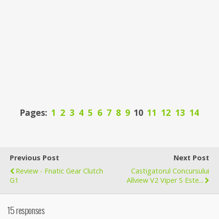
Pages:
1
2
3
4
5
6
7
8
9
10
11
12
13
14
Previous Post
Next Post
Review - Fnatic Gear Clutch
Castigatorul Concursului
G1
Allview V2 Viper S Este...
15 responses