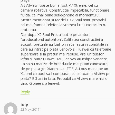
player.
Alt Allview foarte bun a fost P7 Xtreme, cel cu
camera rotativa. Constructie impecabila, functionare
fluida, cel mai bune sefie-phone al momentului.
Merita mentionat si Modelul X2 Soul mini, probabil
cel mai frumos telefon la vremea lui. Si nici acum n-
arata rau.
Dar dupa X2 Soul Pro, a luat-o pe aratura
“producatorul autohton”. Calitatea constructiei a
scazut, preturile au luat-o in sus, asta in conditiile in
care au intrat pe piata Lenovo si Huawei cu telefoane
superioare si la preturi mai reduse. Vrei un telefon
ieftin si bun? Huawei sau Lenovo au nshpe variante.
Ca sa nu mai zic de brand-urile mai putin cunoscute,
de pe piata gri: Xiaomi sau ZTE. Ati pus mana pe un
Xiaomi ca apoi sa-l comparati cu ce toarna Allview pe
piata? E 3 ani in fata. Probabil ca Allview n-are nici o
vina, Gionee s-a lenevit.
Reply
iuly
22 May, 2017