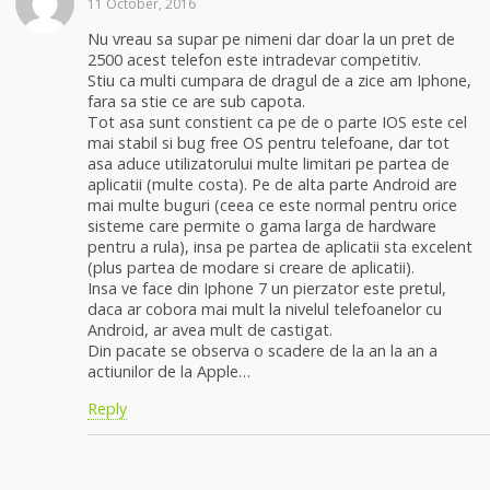
11 October, 2016
Nu vreau sa supar pe nimeni dar doar la un pret de
2500 acest telefon este intradevar competitiv.
Stiu ca multi cumpara de dragul de a zice am Iphone,
fara sa stie ce are sub capota.
Tot asa sunt constient ca pe de o parte IOS este cel
mai stabil si bug free OS pentru telefoane, dar tot
asa aduce utilizatorului multe limitari pe partea de
aplicatii (multe costa). Pe de alta parte Android are
mai multe buguri (ceea ce este normal pentru orice
sisteme care permite o gama larga de hardware
pentru a rula), insa pe partea de aplicatii sta excelent
(plus partea de modare si creare de aplicatii).
Insa ve face din Iphone 7 un pierzator este pretul,
daca ar cobora mai mult la nivelul telefoanelor cu
Android, ar avea mult de castigat.
Din pacate se observa o scadere de la an la an a
actiunilor de la Apple…
Reply