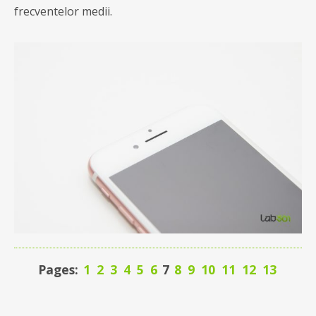
frecventelor medii.
Pages:
1
2
3
4
5
6
7
8
9
10
11
12
13