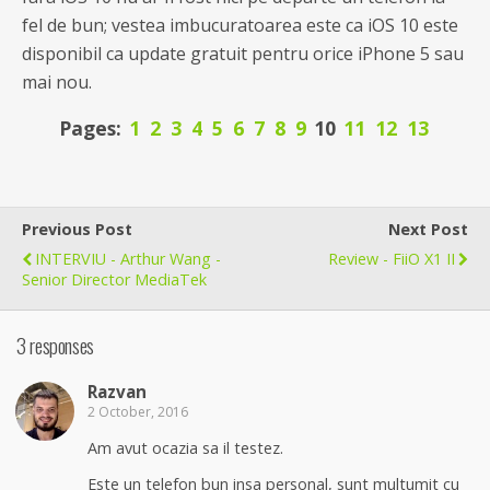
fel de bun; vestea imbucuratoarea este ca iOS 10 este
disponibil ca update gratuit pentru orice iPhone 5 sau
mai nou.
Pages:
1
2
3
4
5
6
7
8
9
10
11
12
13
Previous Post
Next Post
INTERVIU - Arthur Wang -
Review - FiiO X1 II
Senior Director MediaTek
3 responses
Razvan
2 October, 2016
Am avut ocazia sa il testez.
Este un telefon bun insa personal, sunt multumit cu