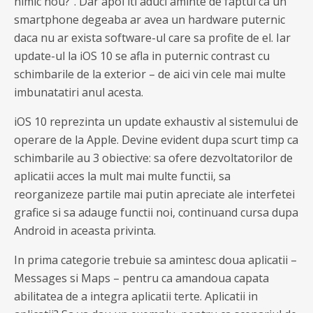
nimic nou?”. Dar apoi iti aduci aminte de faptul ca un
smartphone degeaba ar avea un hardware puternic
daca nu ar exista software-ul care sa profite de el. Iar
update-ul la iOS 10 se afla in puternic contrast cu
schimbarile de la exterior – de aici vin cele mai multe
imbunatatiri anul acesta.
iOS 10 reprezinta un update exhaustiv al sistemului de
operare de la Apple. Devine evident dupa scurt timp ca
schimbarile au 3 obiective: sa ofere dezvoltatorilor de
aplicatii acces la mult mai multe functii, sa
reorganizeze partile mai putin apreciate ale interfetei
grafice si sa adauge functii noi, continuand cursa dupa
Android in aceasta privinta.
In prima categorie trebuie sa amintesc doua aplicatii –
Messages si Maps – pentru ca amandoua capata
abilitatea de a integra aplicatii terte. Aplicatii in