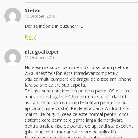
Stefan
10 October, 2016
Dar se indoaie in buzunar? :D
Reply
nicugoalkeper
11 October, 2016
Nu vreau sa supar pe nimeni dar doar la un pret de
2500 acest telefon este intradevar competitiv.
Stiu ca multi cumpara de dragul de a zice am Iphone,
fara sa stie ce are sub capota.
Tot asa sunt constient ca pe de o parte IOS este cel
mai stabil si bug free OS pentru telefoane, dar tot
asa aduce utilizatorului multe limitari pe partea de
aplicatii (multe costa). Pe de alta parte Android are
mai multe buguri (ceea ce este normal pentru orice
sisteme care permite o gama larga de hardware
pentru a rula), insa pe partea de aplicatii sta excelent
(plus partea de modare si creare de aplicatii).
Insa ve face din Iphone 7 un pierzator este pretul,