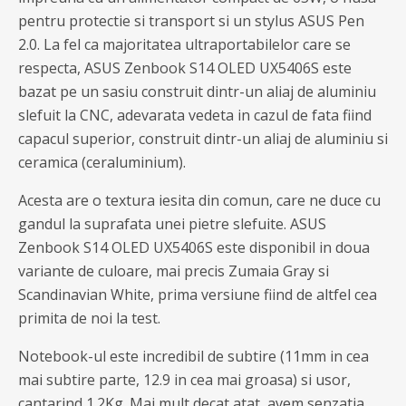
pentru protectie si transport si un stylus ASUS Pen
2.0. La fel ca majoritatea ultraportabilelor care se
respecta, ASUS Zenbook S14 OLED UX5406S este
bazat pe un sasiu construit dintr-un aliaj de aluminiu
slefuit la CNC, adevarata vedeta in cazul de fata fiind
capacul superior, construit dintr-un aliaj de aluminiu si
ceramica (ceraluminium).
Acesta are o textura iesita din comun, care ne duce cu
gandul la suprafata unei pietre slefuite. ASUS
Zenbook S14 OLED UX5406S este disponibil in doua
variante de culoare, mai precis Zumaia Gray si
Scandinavian White, prima versiune fiind de altfel cea
primita de noi la test.
Notebook-ul este incredibil de subtire (11mm in cea
mai subtire parte, 12.9 in cea mai groasa) si usor,
cantarind 1.2Kg. Mai mult decat atat, avem senzatia