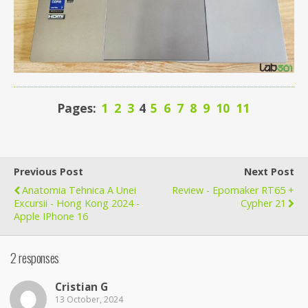
Pages:
1
2
3
4
5
6
7
8
9
10
11
Previous Post
Next Post
Anatomia Tehnica A Unei
Review - Epomaker RT65 +
Excursii - Hong Kong 2024 -
Cypher 21
Apple IPhone 16
2 responses
Cristian G
13 October, 2024