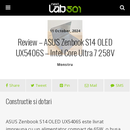
11 October, 2024
Review – ASUS Zenbook S14 OLED
UX5406S – Intel Core Ultra 7 258V
Monstru
Share
Tweet
Pin
Mail
SMS
Constructie si dotari
ASUS Zenbook S14 OLED UX5406S este livrat
impreuna cu un alimentator compact de 65W, o husa