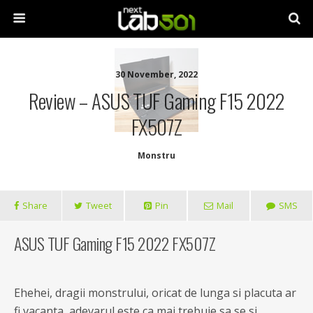
30 November, 2022
Review – ASUS TUF Gaming F15 2022
FX507Z
Monstru
Share
Tweet
Pin
Mail
SMS
ASUS TUF Gaming F15 2022 FX507Z
Ehehei, dragii monstrului, oricat de lunga si placuta ar
fi vacanta, adevarul este ca mai trebuie sa se si