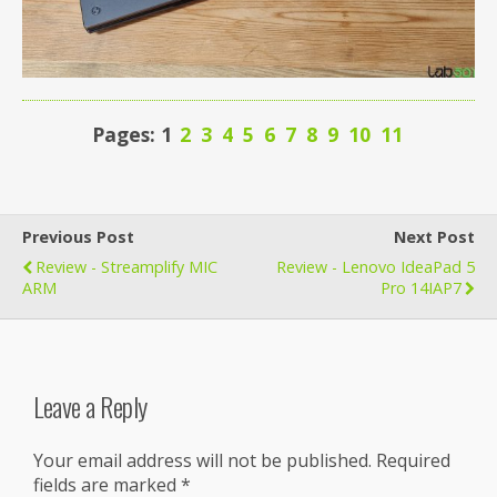
Pages: 1
2
3
4
5
6
7
8
9
10
11
Previous Post
Next Post
Review - Streamplify MIC
Review - Lenovo IdeaPad 5
ARM
Pro 14IAP7
Leave a Reply
Your email address will not be published.
Required
fields are marked
*