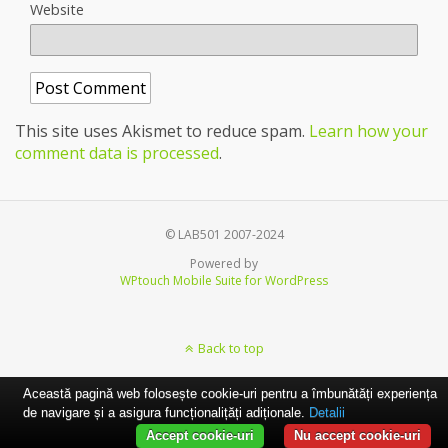
Website
This site uses Akismet to reduce spam.
Learn how your
comment data is processed
.
© LAB501 2007-2024
Powered by
WPtouch Mobile Suite for WordPress
Back to top
Această pagină web folosește cookie-uri pentru a îmbunătăți experiența
de navigare și a asigura funcționalițăți adiționale.
Detalii
Accept cookie-uri
Nu accept cookie-uri