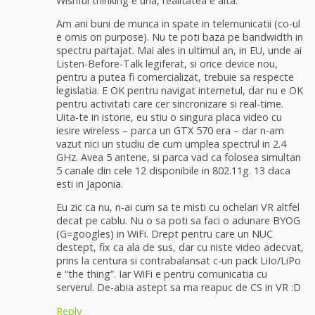
Wishful thinking e una, realitatea e alta.
Am ani buni de munca in spate in telemunicatii (co-ul
e omis on purpose). Nu te poti baza pe bandwidth in
spectru partajat. Mai ales in ultimul an, in EU, unde ai
Listen-Before-Talk legiferat, si orice device nou,
pentru a putea fi comercializat, trebuie sa respecte
legislatia. E OK pentru navigat internetul, dar nu e OK
pentru activitati care cer sincronizare si real-time.
Uita-te in istorie, eu stiu o singura placa video cu
iesire wireless – parca un GTX 570 era – dar n-am
vazut nici un studiu de cum umplea spectrul in 2.4
GHz. Avea 5 antene, si parca vad ca folosea simultan
5 canale din cele 12 disponibile in 802.11g. 13 daca
esti in Japonia.
Eu zic ca nu, n-ai cum sa te misti cu ochelari VR altfel
decat pe cablu. Nu o sa poti sa faci o adunare BYOG
(G=googles) in WiFi. Drept pentru care un NUC
destept, fix ca ala de sus, dar cu niste video adecvat,
prins la centura si contrabalansat c-un pack LiIo/LiPo
e “the thing”. Iar WiFi e pentru comunicatia cu
serverul. De-abia astept sa ma reapuc de CS in VR :D
Reply