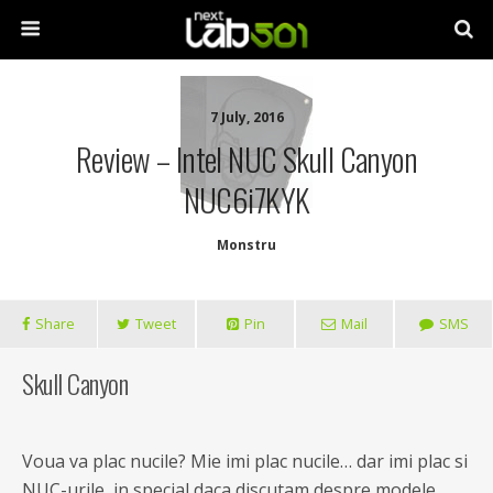
7 July, 2016
Review – Intel NUC Skull Canyon
NUC6i7KYK
Monstru
Share
Tweet
Pin
Mail
SMS
Skull Canyon
Voua va plac nucile? Mie imi plac nucile… dar imi plac si
NUC-urile, in special daca discutam despre modele