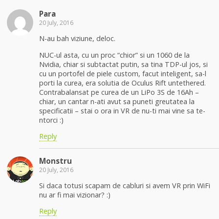
Para
20 July, 2016
N-au bah viziune, deloc.
NUC-ul asta, cu un proc “chior” si un 1060 de la
Nvidia, chiar si subtactat putin, sa tina TDP-ul jos, si
cu un portofel de piele custom, facut inteligent, sa-l
porti la curea, era solutia de Oculus Rift untethered.
Contrabalansat pe curea de un LiPo 3S de 16Ah –
chiar, un cantar n-ati avut sa puneti greutatea la
specificatii – stai o ora in VR de nu-ti mai vine sa te-
ntorci :)
Reply
Monstru
20 July, 2016
Si daca totusi scapam de cabluri si avem VR prin WiFi
nu ar fi mai vizionar? :)
Reply