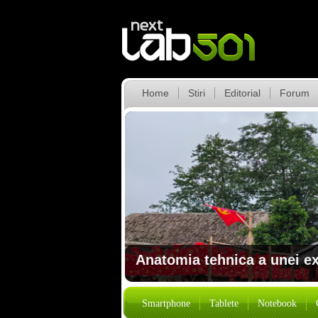
Home
Stiri
Editorial
Forum
Anatomia tehnica a unei e
Review – ENDORFY Solum 2
Jul 22
Samsung Galaxy Z Fold8 Ultra, Sa
Smartphone
Tablete
Notebook
Jul 15
Review – ENDORFY Solum 2 Pro, So