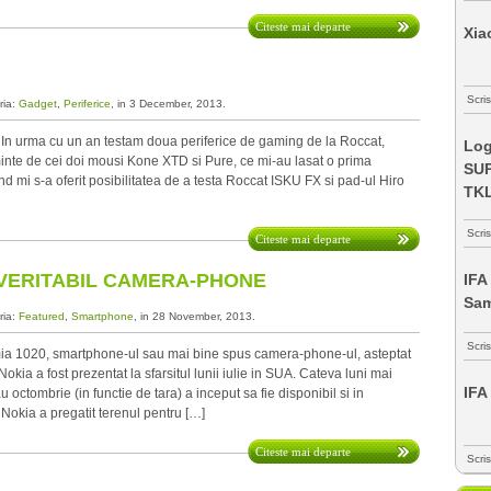
Citeste mai departe
Xia
Scris
ria:
Gadget
,
Periferice
, in 3 December, 2013.
n urma cu un an testam doua periferice de gaming de la Roccat,
Log
inte de cei doi mousi Kone XTD si Pure, ce mi-au lasat o prima
SUP
d mi s-a oferit posibilitatea de a testa Roccat ISKU FX si pad-ul Hiro
TK
Scri
Citeste mai departe
N VERITABIL CAMERA-PHONE
IFA
Sa
ria:
Featured
,
Smartphone
, in 28 November, 2013.
Scri
 1020, smartphone-ul sau mai bine spus camera-phone-ul, asteptat
okia a fost prezentat la sfarsitul lunii iulie in SUA. Cateva luni mai
IFA
u octombrie (in functie de tara) a inceput sa fie disponibil si in
okia a pregatit terenul pentru […]
Citeste mai departe
Scri