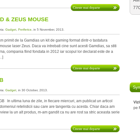
AMD
77
Citeste mai departe
D & ZEUS MOUSE
ria:
Gadget
,
Periferice
, in 5 November, 2013.
 primit de la Gamdias un kit de gaming format dintr-o tastatura
use laser Zeus. Daca va intrebati cine sunt acesti Gamdias, sa stiti
ima, compania fiind fondata in 2012 iar scopul lor declarat este de a
…]
Citeste mai departe
GB
Syn
ria:
Gadget
, in 30 October, 2013.
B In ultima luna de zile, in fiecare miercuri, am publicat un articol
Viz
domeniul retelisticii sau care are tangenta cu acesta. Chiar daca am
pe 
review la un alt produs, m-am gandit ca nu are rost sa stric aceasta serie
Citeste mai departe