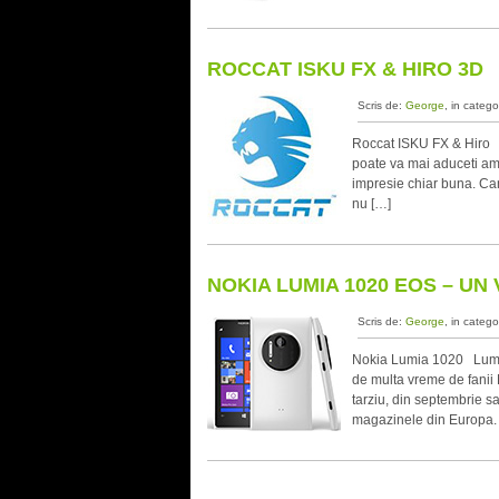
ROCCAT ISKU FX & HIRO 3D
Scris de:
George
, in catego
Roccat ISKU FX & Hiro I
poate va mai aduceti am
impresie chiar buna. Can
nu […]
NOKIA LUMIA 1020 EOS – U
Scris de:
George
, in catego
Nokia Lumia 1020 Lumia
de multa vreme de fanii N
tarziu, din septembrie sa
magazinele din Europa. N