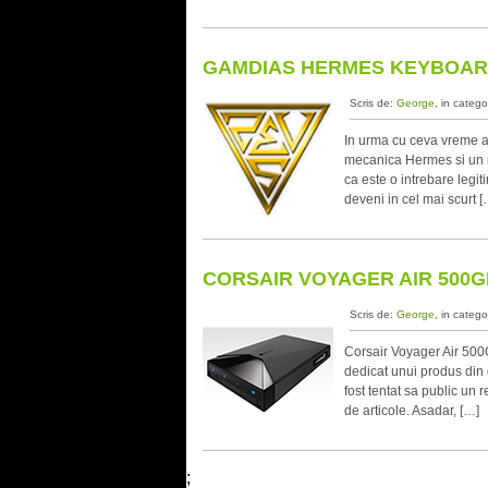
GAMDIAS HERMES KEYBOAR
Scris de:
George
, in catego
In urma cu ceva vreme am
mecanica Hermes si un mo
ca este o intrebare legit
deveni in cel mai scurt [
CORSAIR VOYAGER AIR 500
Scris de:
George
, in catego
Corsair Voyager Air 500G
dedicat unui produs din 
fost tentat sa public un 
de articole. Asadar, […]
;