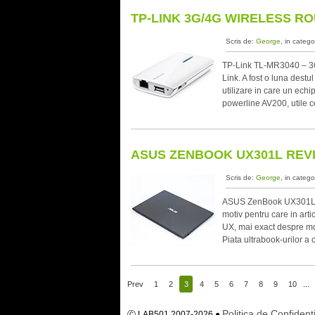
TP-LINK 3G/4G WIRELESS RO
Scris de:
George
, in catego
TP-Link TL-MR3040 – 3G/4
Link. A fost o luna dest
utilizare in care un ech
powerline AV200, utile c
ASUS ZENBOOK UX301L REV
Scris de:
George
, in catego
ASUS ZenBook UX301L A t
motiv pentru care in ar
UX, mai exact despre mo
Piata ultrabook-urilor a 
Prev
1
2
3
4
5
6
7
8
9
10
...
Politica de Confidenti
Ⓒ LAB501 2007-2026 ●