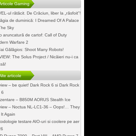
Articole Gaming
EL-ul rătăcit. De Crăciun, liber la „răsfoit”!
ăgia de duminică: I Dreamed Of A Palace
The Sky
o aruncatură de cartof: Call of Duty
ern Warfare 2
ai Gălăgios: Shoot Many Robots!
IEW: The Solus Project / Nicăieri nu-i ca
să!
Alte articole
iew – be quiet! Dark Rock 6 si Dark Rock
 6
zentare – B850M AORUS Stealth Ice
iew – Noctua NL-LC1-36 – Oops!… They
 It Again
odologie testare AIO-uri si coolere pe aer
26