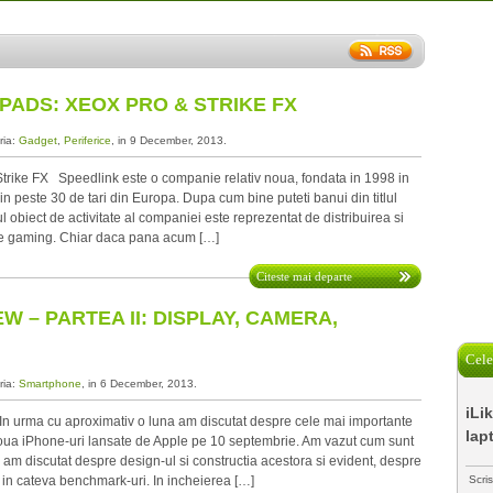
ADS: XEOX PRO & STRIKE FX
ria:
Gadget
,
Periferice
, in 9 December, 2013.
rike FX Speedlink este o companie relativ noua, fondata in 1998 in
n peste 30 de tari din Europa. Dupa cum bine puteti banui din titlul
lul obiect de activitate al companiei este reprezentat de distribuirea si
de gaming. Chiar daca pana acum […]
Citeste mai departe
W – PARTEA II: DISPLAY, CAMERA,
Cele
ria:
Smartphone
, in 6 December, 2013.
iLi
 urma cu aproximativ o luna am discutat despre cele mai importante
lap
 doua iPhone-uri lansate de Apple pe 10 septembrie. Am vazut cum sunt
i, am discutat despre design-ul si constructia acestora si evident, despre
in cateva benchmark-uri. In incheierea […]
Scri