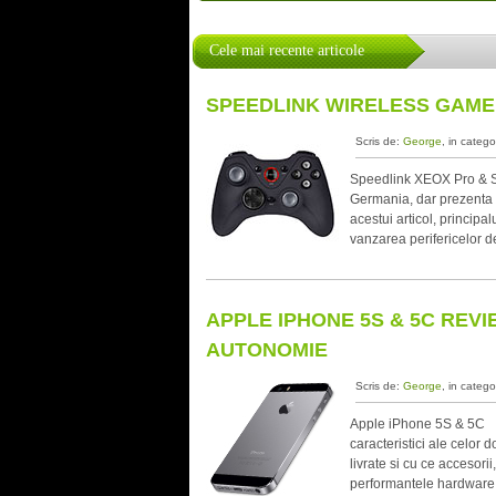
Cele mai recente articole
SPEEDLINK WIRELESS GAMEP
Scris de:
George
, in catego
Speedlink XEOX Pro & St
Germania, dar prezenta i
acestui articol, principa
vanzarea perifericelor 
APPLE IPHONE 5S & 5C REVIE
AUTONOMIE
Scris de:
George
, in catego
Apple iPhone 5S & 5C In
caracteristici ale celor
livrate si cu ce accesori
performantele hardware 