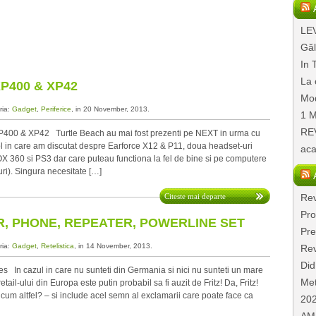
LEV
Găl
In 
La 
P400 & XP42
Mod
ria:
Gadget
,
Periferice
, in 20 November, 2013.
1 M
REV
XP400 & XP42 Turtle Beach au mai fost prezenti pe NEXT in urma cu
icol in care am discutat despre Earforce X12 & P11, doua headset-uri
aca
X 360 si PS3 dar care puteau functiona la fel de bine si pe computere
uri). Singura necesitate […]
Citeste mai departe
Rev
Pro
, PHONE, REPEATER, POWERLINE SET
Pre
ria:
Gadget
,
Retelistica
, in 14 November, 2013.
Rev
Did
 In cazul in care nu sunteti din Germania si nici nu sunteti un mare
Met
 retail-ului din Europa este putin probabil sa fi auzit de Fritz! Da, Fritz!
um altfel? – si include acel semn al exclamarii care poate face ca
20