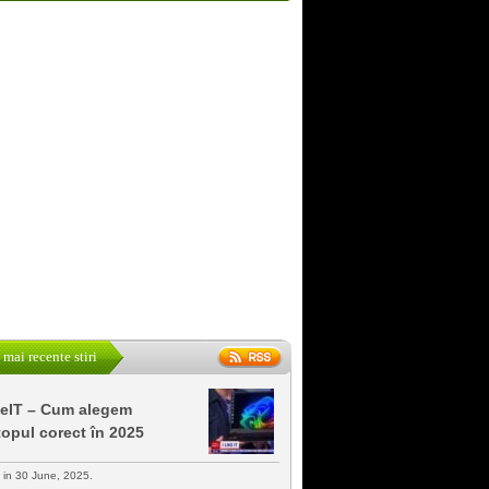
 mai recente stiri
keIT – Cum alegem
topul corect în 2025
s in 30 June, 2025.