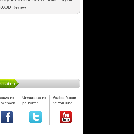
 Ryzen 7000 – Part VIII – AMD Ryzen 7
00X3D Review
dication
iteaza-ne
Urmareste-ne
Vezi ce facem
Facebook
pe Twitter
pe YouTube