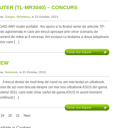
UTER (TL-MR3040) – CONCURS
ria:
Gadget
,
Retelistica
, in 23 October, 2013.
G WiFi router portabil Am ajuns si la finalul seriei de articole TP-
ul de aglomerata in care am trecut aproape prin orice scenariu de
ipament de retea ar fi necesar. Am inceput cu testarea a doua adaptoare
elor care […]
Citeste mai departe
IEW
ria:
Notebook
, in 21 October, 2013.
recut destul de mult timp de cand nu am mai testat un ultrabook,
ticolul de azi vom discuta despre cel mai nou ultrabook ASUS din gama
delul 301L care este chiar varful de gama ASUS in acest moment.
continuat […]
Citeste mai departe
19
20
21
Next
alitate si Cookies