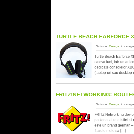
TURTLE BEACH EARFORCE X
Scris de:
George
, in catego
Turtle Beach Earforce 
cateva luni, intr-un art
dedicate consolelor XBO
(laptop-uri sau desktop-
FRITZ!NETWORKING: ROUTER
Scris de:
George
, in catego
FRITZ!Networking devices
pasionat al retelisticii si
este un brand german – c
frazele mele sa […]