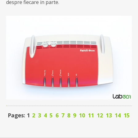
despre fiecare in parte.
Pages: 1
2
3
4
5
6
7
8
9
10
11
12
13
14
15