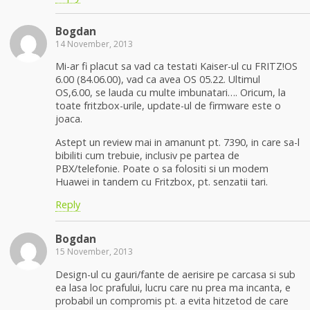
Bogdan
14 November, 2013
Mi-ar fi placut sa vad ca testati Kaiser-ul cu FRITZ!OS
6.00 (84.06.00), vad ca avea OS 05.22. Ultimul
OS,6.00, se lauda cu multe imbunatari…. Oricum, la
toate fritzbox-urile, update-ul de firmware este o
joaca.
Astept un review mai in amanunt pt. 7390, in care sa-l
bibiliti cum trebuie, inclusiv pe partea de
PBX/telefonie. Poate o sa folositi si un modem
Huawei in tandem cu Fritzbox, pt. senzatii tari.
Reply
Bogdan
15 November, 2013
Design-ul cu gauri/fante de aerisire pe carcasa si sub
ea lasa loc prafului, lucru care nu prea ma incanta, e
probabil un compromis pt. a evita hitzetod de care