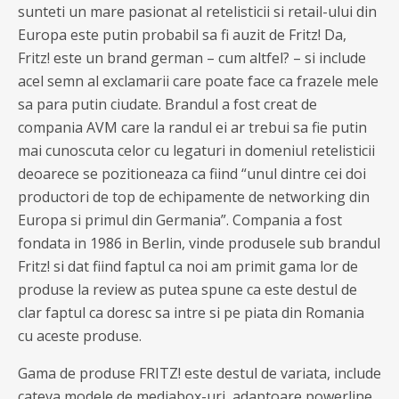
sunteti un mare pasionat al retelisticii si retail-ului din
Europa este putin probabil sa fi auzit de Fritz! Da,
Fritz! este un brand german – cum altfel? – si include
acel semn al exclamarii care poate face ca frazele mele
sa para putin ciudate. Brandul a fost creat de
compania AVM care la randul ei ar trebui sa fie putin
mai cunoscuta celor cu legaturi in domeniul retelisticii
deoarece se pozitioneaza ca fiind “unul dintre cei doi
productori de top de echipamente de networking din
Europa si primul din Germania”. Compania a fost
fondata in 1986 in Berlin, vinde produsele sub brandul
Fritz! si dat fiind faptul ca noi am primit gama lor de
produse la review as putea spune ca este destul de
clar faptul ca doresc sa intre si pe piata din Romania
cu aceste produse.
Gama de produse FRITZ! este destul de variata, include
cateva modele de mediabox-uri, adaptoare powerline,