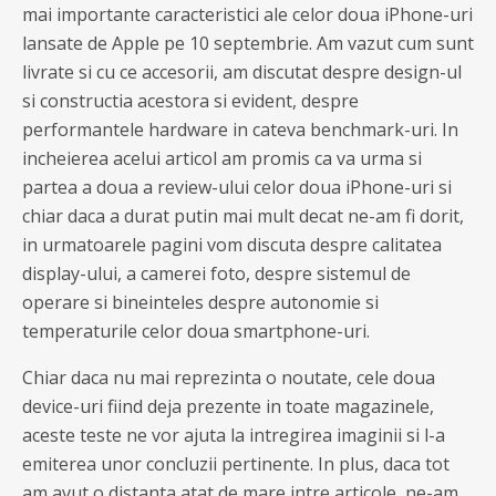
mai importante caracteristici ale celor doua iPhone-uri
lansate de Apple pe 10 septembrie. Am vazut cum sunt
livrate si cu ce accesorii, am discutat despre design-ul
si constructia acestora si evident, despre
performantele hardware in cateva benchmark-uri. In
incheierea acelui articol am promis ca va urma si
partea a doua a review-ului celor doua iPhone-uri si
chiar daca a durat putin mai mult decat ne-am fi dorit,
in urmatoarele pagini vom discuta despre calitatea
display-ului, a camerei foto, despre sistemul de
operare si bineinteles despre autonomie si
temperaturile celor doua smartphone-uri.
Chiar daca nu mai reprezinta o noutate, cele doua
device-uri fiind deja prezente in toate magazinele,
aceste teste ne vor ajuta la intregirea imaginii si l-a
emiterea unor concluzii pertinente. In plus, daca tot
am avut o distanta atat de mare intre articole, ne-am