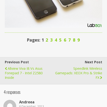
Pages: 1
2
3
4
5
6
7
8
9
Previous Post
Next Post
Allview Viva I8 Vs Asus
Speedlink Wireless
Fonepad 7 - Intel Z2580
Gamepads: XEOX Pro & Strike
Inside
FX
4 responses
Andreea
6 December, 2013