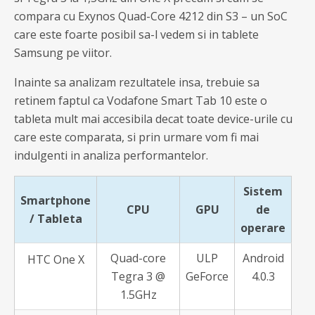
compara cu Exynos Quad-Core 4212 din S3 – un SoC
care este foarte posibil sa-l vedem si in tablete
Samsung pe viitor.
Inainte sa analizam rezultatele insa, trebuie sa
retinem faptul ca Vodafone Smart Tab 10 este o
tableta mult mai accesibila decat toate device-urile cu
care este comparata, si prin urmare vom fi mai
indulgenti in analiza performantelor.
Sistem
Smartphone
CPU
GPU
de
/ Tableta
operare
Quad-core
ULP
Android
HTC One X
Tegra 3 @
GeForce
4.0.3
1.5GHz