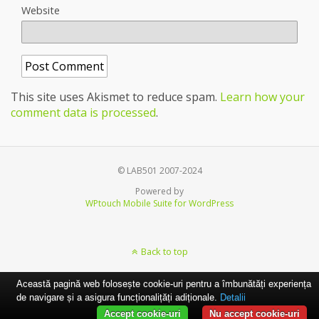
Website
This site uses Akismet to reduce spam.
Learn how your
comment data is processed
.
© LAB501 2007-2024
Powered by
WPtouch Mobile Suite for WordPress
Back to top
Această pagină web folosește cookie-uri pentru a îmbunătăți experiența
de navigare și a asigura funcționalițăți adiționale.
Detalii
Accept cookie-uri
Nu accept cookie-uri