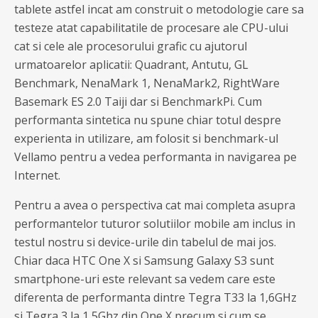
tablete astfel incat am construit o metodologie care sa
testeze atat capabilitatile de procesare ale CPU-ului
cat si cele ale procesorului grafic cu ajutorul
urmatoarelor aplicatii: Quadrant, Antutu, GL
Benchmark, NenaMark 1, NenaMark2, RightWare
Basemark ES 2.0 Taiji dar si BenchmarkPi. Cum
performanta sintetica nu spune chiar totul despre
experienta in utilizare, am folosit si benchmark-ul
Vellamo pentru a vedea performanta in navigarea pe
Internet.
Pentru a avea o perspectiva cat mai completa asupra
performantelor tuturor solutiilor mobile am inclus in
testul nostru si device-urile din tabelul de mai jos.
Chiar daca HTC One X si Samsung Galaxy S3 sunt
smartphone-uri este relevant sa vedem care este
diferenta de performanta dintre Tegra T33 la 1,6GHz
si Tegra 3 la 1,5Ghz din One X precum si cum se