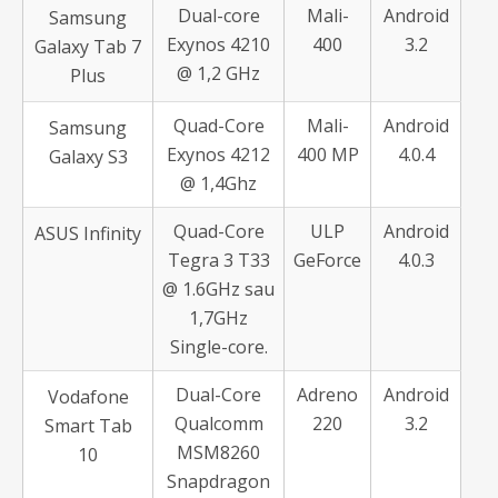
Dual-core
Mali-
Android
Samsung
Exynos 4210
400
3.2
Galaxy Tab 7
@ 1,2 GHz
Plus
Quad-Core
Mali-
Android
Samsung
Exynos 4212
400 MP
4.0.4
Galaxy S3
@ 1,4Ghz
Quad-Core
ULP
Android
ASUS Infinity
Tegra 3 T33
GeForce
4.0.3
@ 1.6GHz sau
1,7GHz
Single-core.
Dual-Core
Adreno
Android
Vodafone
Qualcomm
220
3.2
Smart Tab
MSM8260
10
Snapdragon