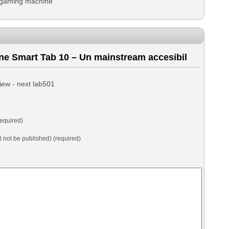
 gaming machine
e Smart Tab 10 – Un mainstream accesibil
iew - next lab501
equired)
ll not be published) (required)