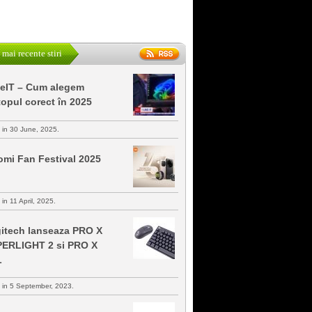
 mai recente stiri
keIT – Cum alegem
topul corect în 2025
s in 30 June, 2025.
omi Fan Festival 2025
 in 11 April, 2025.
itech lanseaza PRO X
ERLIGHT 2 si PRO X
L
s in 5 September, 2023.