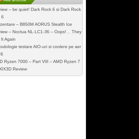
iew – be quiet! Dark Rock 6 si Dark Rock
 6
zentare – B850M AORUS Stealth Ice
iew – Noctua NL-LC1-36 – Oops!… They
 It Again
odologie testare AIO-uri si coolere pe aer
26
 Ryzen 7000 – Part VIII – AMD Ryzen 7
00X3D Review