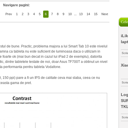
Navigare pagini:
Prev
1
2
3
4
5
6
7
8
9
10
...
13
14
15
Next
Cele
iLi
lap
estul de bune. Practic, problema majora a lui Smart Tab 10 este nivelul
amna ca tableta nu este suficient de luminoasa daca o utilizam in
Scri
te foarte ok (mai bun decat in cazul lui iPad 2 de exemplu), datorita
tic, dintre tabletele testate de noi, doar Asus TF700T a obtinut un nivel
Xia
ta performanta pentru tableta Vodafone.
 150 ppi) pare a fi un IPS de calitate ceva mai slaba, ceea ce nu
aceasta gama de pret.
Scris
Log
SUP
TK
Scri