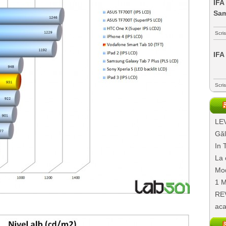
IFA
Sa
Scri
IFA
Scri
LEV
Găl
In 
La 
Mod
1 M
REV
aca