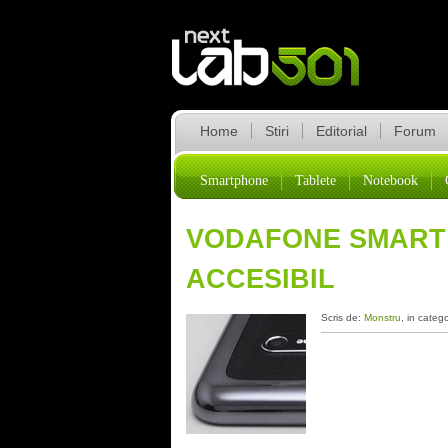
Home
Stiri
Editorial
Forum
Smartphone
Tablete
Notebook
VODAFONE SMART 
ACCESIBIL
Scris de:
Monstru
, in categ