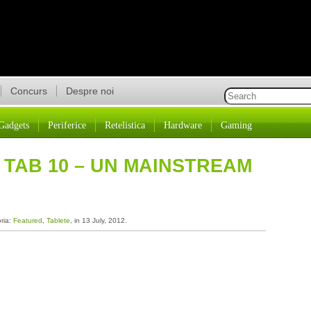
Concurs
Despre noi
Gadgets
Periferice
Retelistica
Hardware
Gaming
TAB 10 – UN MAINSTREAM
oria:
Featured
,
Tablete
, in 13 July, 2012.