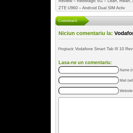
Review – RedMagic 5G – Lean, mean,
ZTE U960 – Android Dual SIM Activ
Comentarii
Niciun comentariu la:
Vodafon
Vodafone Smart Tab III 10 Rev
Pingback:
Lasa-ne un comentariu:
Name (r
Mail (wi
Website