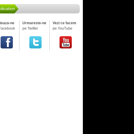
dication
iteaza-ne
Urmareste-ne
Vezi ce facem
Facebook
pe Twitter
pe YouTube