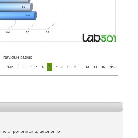
Navigare pagini:
Prev
1
2
3
4
5
6
7
8
9
10
...
13
14
15
Next
amera, performanta, autonomie