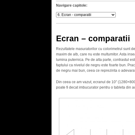
Navigare capitole:
Ecran – comparatii
Rezultatele masuratorilor cu colorimetrul sunt d
maxim de alb, care nu este multumitor. Asta inse
lumina puternica. Pe de alta parte, contrastul es
faptului ca nivelul de negru este foarte bun. Prac
de negru mai bun, ceea ce reprezinta o adevara
Din ceea ce am vazut, ecranul de 10″ (1280×800,
poate fi decat imbucurator pentru o tableta din 