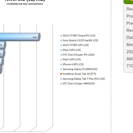
Rev
Pro
Pre
Rev
Did
Met
20
AMD
77