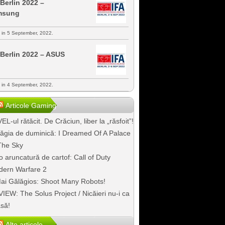
 Berlin 2022 –
msung
s in 5 September, 2022.
 Berlin 2022 – ASUS
s in 4 September, 2022.
Articole Gaming
EL-ul rătăcit. De Crăciun, liber la „răsfoit”!
ăgia de duminică: I Dreamed Of A Palace
The Sky
o aruncatură de cartof: Call of Duty
ern Warfare 2
ai Gălăgios: Shoot Many Robots!
IEW: The Solus Project / Nicăieri nu-i ca
să!
Alte articole