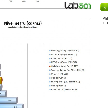
Syn
Viz
pe 