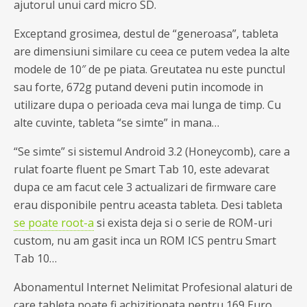
ajutorul unui card micro SD.
Exceptand grosimea, destul de “generoasa”, tableta
are dimensiuni similare cu ceea ce putem vedea la alte
modele de 10″ de pe piata. Greutatea nu este punctul
sau forte, 672g putand deveni putin incomode in
utilizare dupa o perioada ceva mai lunga de timp. Cu
alte cuvinte, tableta “se simte” in mana…
“Se simte” si sistemul Android 3.2 (Honeycomb), care a
rulat foarte fluent pe Smart Tab 10, este adevarat
dupa ce am facut cele 3 actualizari de firmware care
erau disponibile pentru aceasta tableta. Desi tableta
se poate root-a
si exista deja si o serie de ROM-uri
custom, nu am gasit inca un ROM ICS pentru Smart
Tab 10…
Abonamentul Internet Nelimitat Profesional alaturi de
care tableta poate fi achizitionata pentru 169 Euro