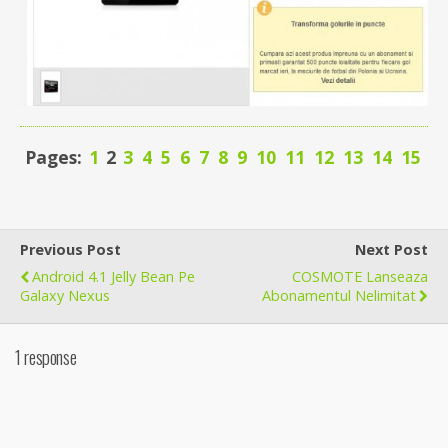
Pages:
1
2
3
4
5
6
7
8
9
10
11
12
13
14
15
Previous Post
Next Post
Android 4.1 Jelly Bean Pe
COSMOTE Lanseaza
Galaxy Nexus
Abonamentul Nelimitat
1 response