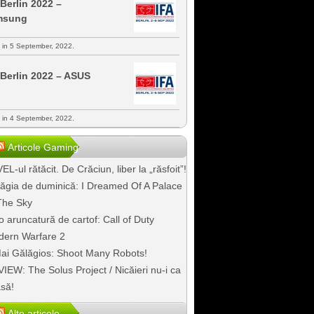
 Berlin 2022 –
msung
s in 5 September, 2022.
 Berlin 2022 – ASUS
s in 4 September, 2022.
Articole Gaming
EL-ul rătăcit. De Crăciun, liber la „răsfoit”!
ăgia de duminică: I Dreamed Of A Palace
The Sky
o aruncatură de cartof: Call of Duty
ern Warfare 2
ai Gălăgios: Shoot Many Robots!
IEW: The Solus Project / Nicăieri nu-i ca
să!
Alte articole