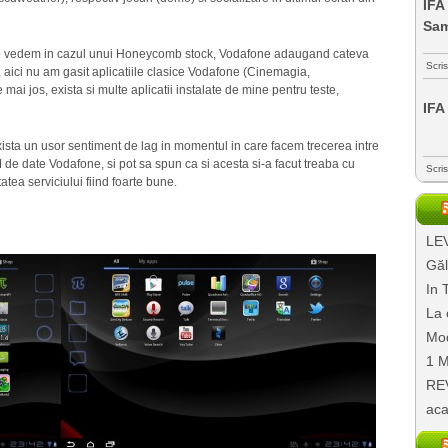
IFA
Sa
ea ce vedem in cazul unui Honeycomb stock, Vodafone adaugand cateva
Scri
a, aici nu am gasit aplicatiile clasice Vodafone (Cinemagia,
mai jos, exista si multe aplicatii instalate de mine pentru teste,
IFA
exista un usor sentiment de lag in momentul in care facem trecerea intre
M de date Vodafone, si pot sa spun ca si acesta si-a facut treaba cu
Scri
tatea serviciului fiind foarte bune.
LEV
Găl
In 
La 
Mod
1 M
REV
aca