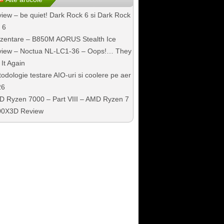
iew – be quiet! Dark Rock 6 si Dark Rock
 6
zentare – B850M AORUS Stealth Ice
iew – Noctua NL-LC1-36 – Oops!… They
 It Again
odologie testare AIO-uri si coolere pe aer
26
 Ryzen 7000 – Part VIII – AMD Ryzen 7
00X3D Review