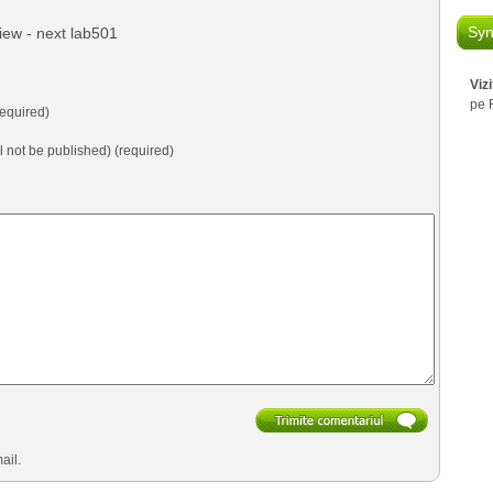
Syn
iew - next lab501
Viz
pe 
equired)
ll not be published) (required)
ail.