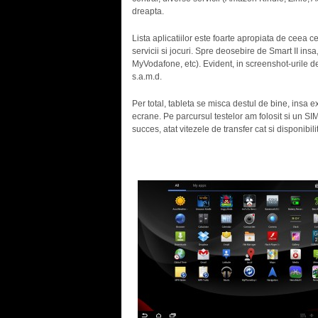
dreapta.
Lista aplicatiilor este foarte apropiata de ce
servicii si jocuri. Spre deosebire de Smart II ins
MyVodafone, etc). Evident, in screenshot-urile de 
s.a.m.d.
Per total, tableta se misca destul de bine, insa 
ecrane. Pe parcursul testelor am folosit si un SI
succes, atat vitezele de transfer cat si disponibili