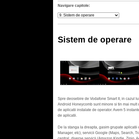
Navigare capitole:
Sistem de operare
Spre deosebire de Vodafone Smart II, in cazul l
Android Honeycomb sunt minore si tin mai mult d
de aplicatii instalate de operator. Avem 5 instante
de aplicatii.
De la stanga la dreapta, gasim grupate aplicatii c
Manager, etc), servicii Google (Maps, Search, Tra
central, diverse servicii (Amazon Kindle, Zinio, A