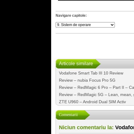
Navigare capitole:
Articole similare
Vodafone Smart Tab III 10 Review
Review – nubia Focus Pro 5G
Review – RedMagic 6 Pro – Part II – C
Review – RedMagic 5G – Lean, mean,
ZTE U960 – Android Dual SIM Activ
Comentarii
Niciun comentariu la:
Vodafon