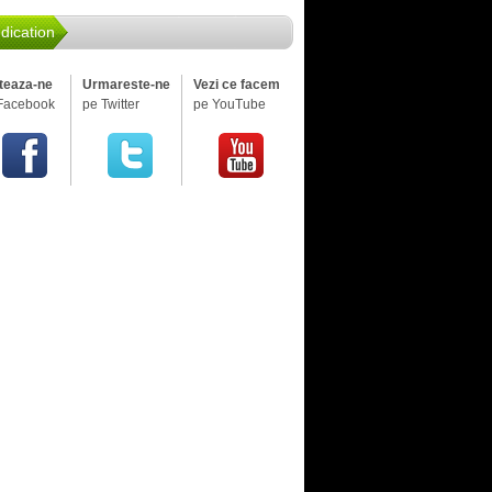
dication
iteaza-ne
Urmareste-ne
Vezi ce facem
Facebook
pe Twitter
pe YouTube