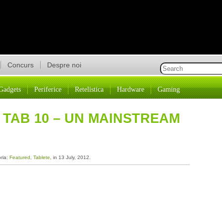
Concurs
Despre noi
Gadgets
Periferice
Retelistica
Hardware
Gaming
TAB 10 – UN MAINSTREAM
oria:
Featured
,
Tablete
, in 13 July, 2012.