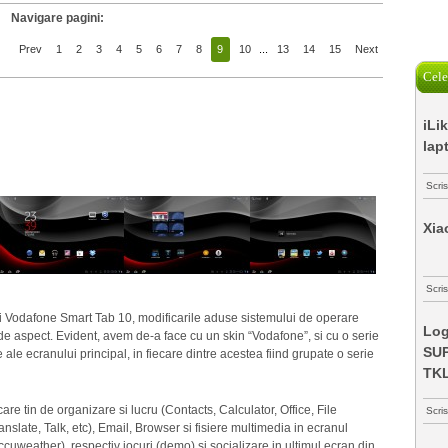
Navigare pagini:
Prev
1
2
3
4
5
6
7
8
9
10
...
13
14
15
Next
Cele
iLi
lap
Scri
Xia
Scris
ui Vodafone Smart Tab 10, modificarile aduse sistemului de operare
Log
e aspect. Evident, avem de-a face cu un skin “Vodafone”, si cu o serie
SUP
 ale ecranului principal, in fiecare dintre acestea fiind grupate o serie
TK
are tin de organizare si lucru (Contacts, Calculator, Office, File
Scri
nslate, Talk, etc), Email, Browser si fisiere multimedia in ecranul
ccuweather), respectiv jocuri (demo) si socializare in ultimul ecran din