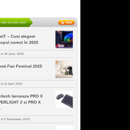
 mai recente stiri
keIT – Cum alegem
topul corect în 2025
s in 30 June, 2025.
omi Fan Festival 2025
 in 11 April, 2025.
itech lanseaza PRO X
ERLIGHT 2 si PRO X
L
s in 5 September, 2023.