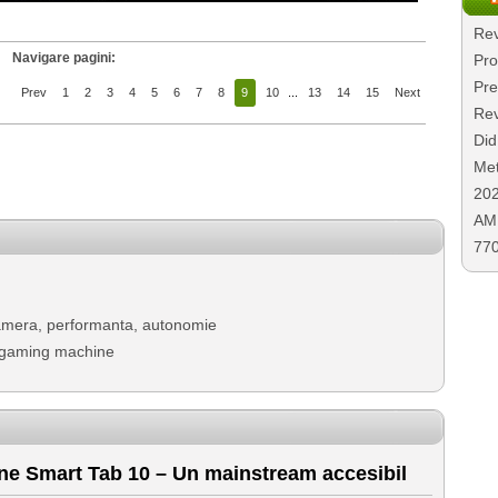
Rev
Navigare pagini:
Pro
Pre
Prev
1
2
3
4
5
6
7
8
9
10
...
13
14
15
Next
Rev
Did
Met
20
AMD
77
amera, performanta, autonomie
 gaming machine
e Smart Tab 10 – Un mainstream accesibil