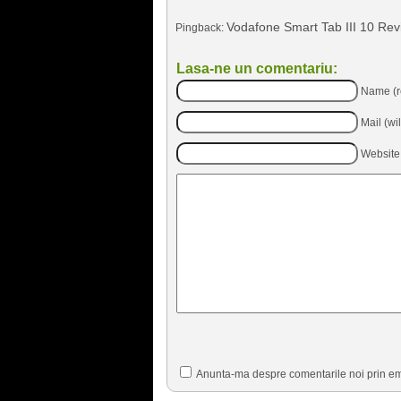
Vodafone Smart Tab III 10 Rev
Pingback:
Lasa-ne un comentariu:
Name (r
Mail (wi
Website
Anunta-ma despre comentarile noi prin em