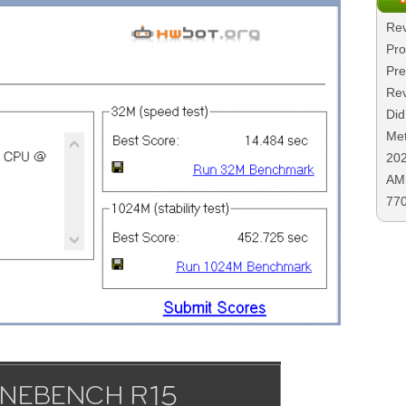
Rev
Pro
Pre
Rev
Did
Met
20
AMD
77