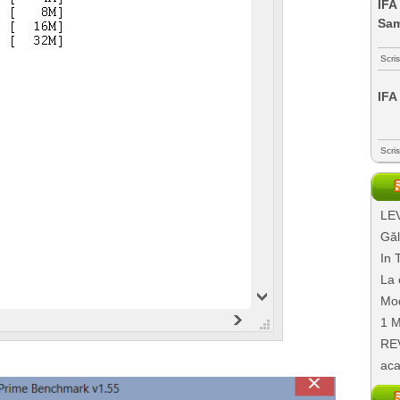
IFA
Sa
Scri
IFA
Scri
LEV
Găl
In 
La 
Mod
1 M
REV
aca