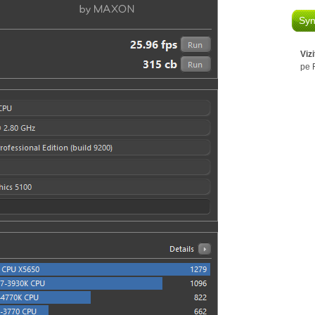
Syn
Viz
pe 