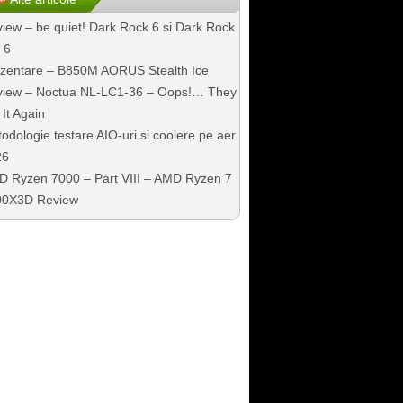
iew – be quiet! Dark Rock 6 si Dark Rock
 6
zentare – B850M AORUS Stealth Ice
iew – Noctua NL-LC1-36 – Oops!… They
 It Again
odologie testare AIO-uri si coolere pe aer
26
 Ryzen 7000 – Part VIII – AMD Ryzen 7
00X3D Review