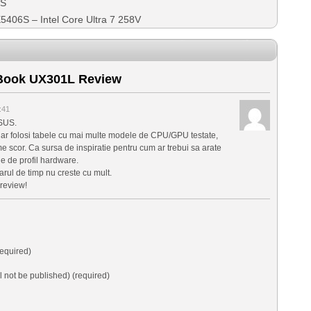
US
06S – Intel Core Ultra 7 258V
ook UX301L Review
:41
ASUS.
a ar folosi tabele cu mai multe modele de CPU/GPU testate,
 scor. Ca sursa de inspiratie pentru cum ar trebui sa arate
ne de profil hardware.
rul de timp nu creste cu mult.
 review!
equired)
ll not be published) (required)