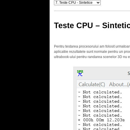
Teste CPU – Sinteti
Pentru testarea procesorului am folosit urmatoa
aplicatiie rezultatele sunt normale pentru un pro
ultrabook-ului pentru randarea scenelor 3D nu 