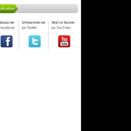
dication
iteaza-ne
Urmareste-ne
Vezi ce facem
Facebook
pe Twitter
pe YouTube