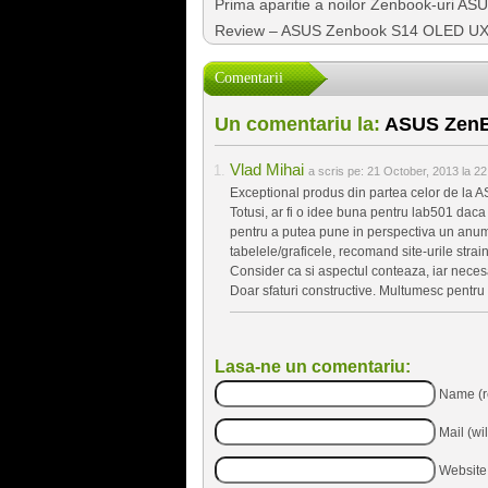
Prima aparitie a noilor Zenbook-uri AS
Review – ASUS Zenbook S14 OLED UX54
Comentarii
Un comentariu la:
ASUS ZenB
Vlad Mihai
a scris pe:
21 October, 2013 la 22
Exceptional produs din partea celor de la 
Totusi, ar fi o idee buna pentru lab501 dac
pentru a putea pune in perspectiva un anume
tabelele/graficele, recomand site-urile strai
Consider ca si aspectul conteaza, iar necesa
Doar sfaturi constructive. Multumesc pentru
Lasa-ne un comentariu:
Name (r
Mail (wi
Website