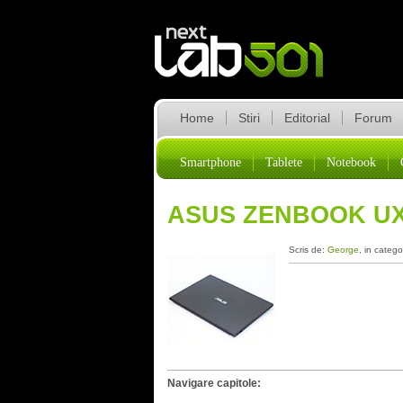
Home
Stiri
Editorial
Forum
Smartphone
Tablete
Notebook
ASUS ZENBOOK UX
Scris de:
George
, in catego
Navigare capitole: