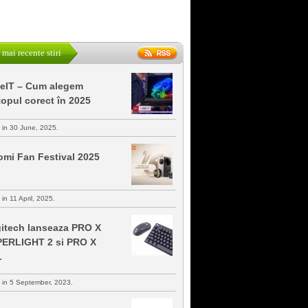
 mai recente stiri
keIT – Cum alegem
topul corect în 2025
s in 30 June, 2025.
omi Fan Festival 2025
 in 11 April, 2025.
itech lanseaza PRO X
ERLIGHT 2 si PRO X
L
s in 5 September, 2023.