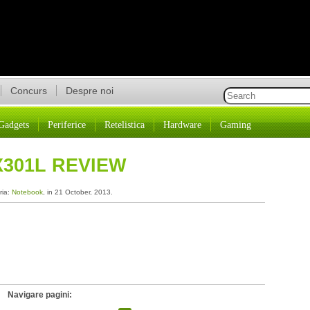
Concurs
Despre noi
Gadgets
Periferice
Retelistica
Hardware
Gaming
301L REVIEW
ria:
Notebook
, in 21 October, 2013.
Navigare pagini: