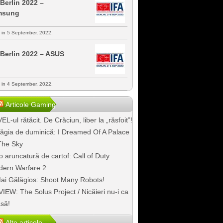
 Berlin 2022 –
msung
s in 5 September, 2022.
 Berlin 2022 – ASUS
s in 4 September, 2022.
Articole Gaming
EL-ul rătăcit. De Crăciun, liber la „răsfoit”!
ăgia de duminică: I Dreamed Of A Palace
The Sky
o aruncatură de cartof: Call of Duty
ern Warfare 2
ai Gălăgios: Shoot Many Robots!
IEW: The Solus Project / Nicăieri nu-i ca
să!
Alte articole