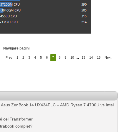
Navigare pagini:
Prev
1
2
3
4
5
6
7
8
9
10
...
13
14
15
Next
 Asus ZenBook 14 UX434FLC – AMD Ryzen 7 4700U vs Intel
i cel Transformer
ltrabook complet?