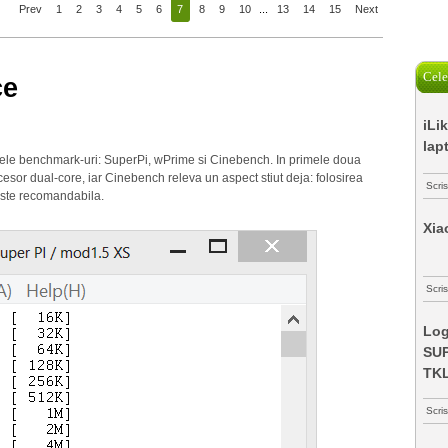
Prev
1
2
3
4
5
6
7
8
9
10
...
13
14
15
Next
Cele
ce
iLi
lap
rele benchmark-uri: SuperPi, wPrime si Cinebench. In primele doua
cesor dual-core, iar Cinebench releva un aspect stiut deja: folosirea
Scri
este recomandabila.
Xia
Scris
Log
SUP
TK
Scri