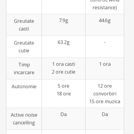
resistance)
7.9g
44.6g
Greutate
casti
63.2g
-
Greutate
cutie
1 ora casti
1 ora
Timp
2 ore cutie
incarcare
5 ore
12 ore
Autonomie
18 ore
convorbiri
15 ore muzica
Da
Da
Active noise
cancelling