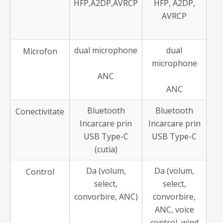
HFP,A2DP,AVRCP
HFP, A2DP,
AVRCP
dual microphone
dual
Microfon
microphone
ANC
ANC
Bluetooth
Bluetooth
Conectivitate
Incarcare prin
Incarcare prin
USB Type-C
USB Type-C
(cutia)
Da (volum,
Da (volum,
Control
select,
select,
convorbire, ANC)
convorbire,
ANC, voice
control, wind