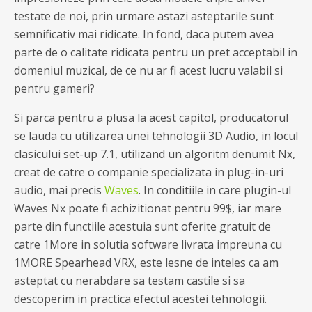
testate de noi, prin urmare astazi asteptarile sunt
semnificativ mai ridicate. In fond, daca putem avea
parte de o calitate ridicata pentru un pret acceptabil in
domeniul muzical, de ce nu ar fi acest lucru valabil si
pentru gameri?
Si parca pentru a plusa la acest capitol, producatorul
se lauda cu utilizarea unei tehnologii 3D Audio, in locul
clasicului set-up 7.1, utilizand un algoritm denumit Nx,
creat de catre o companie specializata in plug-in-uri
audio, mai precis
Waves
. In conditiile in care plugin-ul
Waves Nx poate fi achizitionat pentru 99$, iar mare
parte din functiile acestuia sunt oferite gratuit de
catre 1More in solutia software livrata impreuna cu
1MORE Spearhead VRX, este lesne de inteles ca am
asteptat cu nerabdare sa testam castile si sa
descoperim in practica efectul acestei tehnologii.