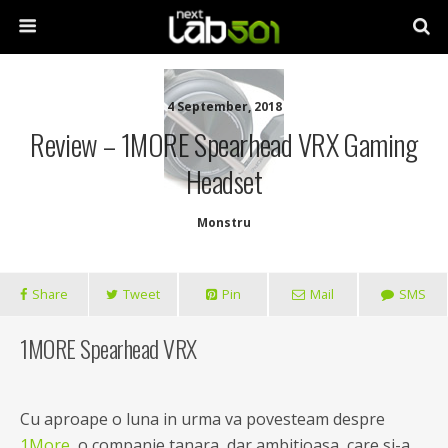
4 September, 2018
Review – 1MORE Spearhead VRX Gaming
Headset
Monstru
Share
Tweet
Pin
Mail
SMS
1MORE Spearhead VRX
Cu aproape o luna in urma va povesteam despre
1More
, o companie tanara, dar ambitioasa, care si-a