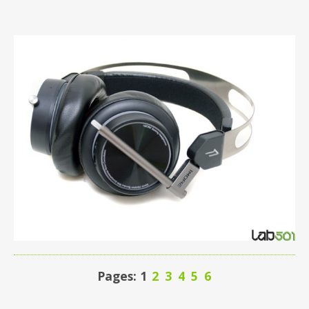
Pages: 1
2
3
4
5
6