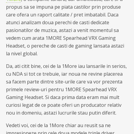
propus sa se impuna pe piata castilor prin produse
care ofera un raport calitate / pret imbatabil. Daca
atunci analizam doua perechi de casti dedicate
pasionatilor de muzica, astazi a venit momentul sa
vedem cum arata 1MORE Spearhead VRX Gaming
Headset, o pereche de casti de gaming lansata astazi
la nivel global.
Da, ati citit bine, cei de la 1More iau lansarile in serios,
cu NDA si tot ce trebuie, iar noua ne revine placerea
sa facem parte dintre site-urile care va vor prezenta
primele review-uri pentru 1MORE Spearhead VRX
Gaming Headset. Si daca prima data eram mai mult
curiosi legat de ce poate oferi un producator relativ
nou in domeniu, astazi lucrurile stau putin diferit.
Vedeti voi, cei de la 1More chiar au reusit sa ne
impresioneze prin cele doua modele triple driver