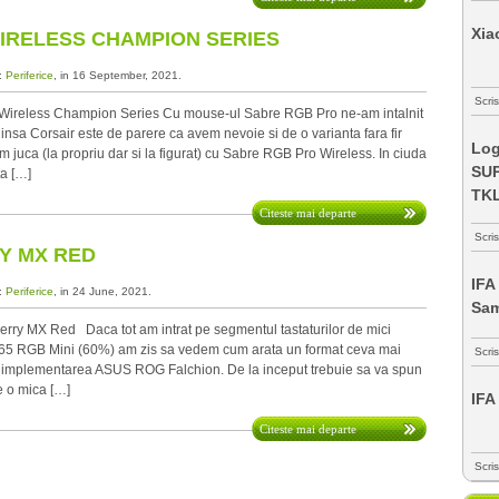
Xia
IRELESS CHAMPION SERIES
a:
Periferice
, in 16 September, 2021.
Scris
Wireless Champion Series Cu mouse-ul Sabre RGB Pro ne-am intalnit
, insa Corsair este de parere ca avem nevoie si de o varianta fara fir
Log
m juca (la propriu dar si la figurat) cu Sabre RGB Pro Wireless. In ciuda
SUP
ta […]
TK
Citeste mai departe
Scri
Y MX RED
IFA
a:
Periferice
, in 24 June, 2021.
Sa
ry MX Red Daca tot am intrat pe segmentul tastaturilor de mici
K65 RGB Mini (60%) am zis sa vedem cum arata un format ceva mai
Scri
n implementarea ASUS ROG Falchion. De la inceput trebuie sa va spun
e o mica […]
IFA
Citeste mai departe
Scri