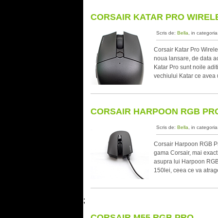
CORSAIR KATAR PRO WIREL
Scris de:
Bella
, in categori
Corsair Katar Pro Wirele
noua lansare, de data ac
Katar Pro sunt noile aditi
vechiului Katar ce avea
CORSAIR HARPOON RGB PR
Scris de:
Bella
, in categori
Corsair Harpoon RGB Pro
gama Corsair, mai exac
asupra lui Harpoon RGB P
150lei, ceea ce va atrage
;
CORSAIR M55 RGB PRO