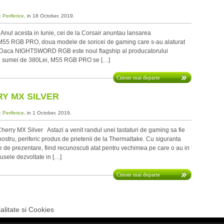
a:
Periferice
, in 18 October, 2019.
l acesta in Iunie, cei de la Corsair anuntau lansarea
 RGB PRO, doua modele de soricei de gaming care s-au alaturat
i. Daca NIGHTSWORD RGB este noul flagship al producatorului
jurul sumei de 380Lei, M55 RGB PRO se […]
Citeste mai departe
RY MX SILVER
a:
Periferice
, in 1 October, 2019.
rry MX Silver Astazi a venit randul unei tastaturi de gaming sa fie
nostru, periferic produs de prietenii de la Thermaltake. Cu siguranta
 de prezentare, fiind recunoscuti atat pentru vechimea pe care o au in
usele dezvoltate in […]
Citeste mai departe
alitate si Cookies