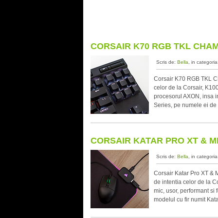
CORSAIR K70 RGB TKL CHAM
Scris de:
Bella
, in categori
Corsair K70 RGB TKL Ch
celor de la Corsair, K10
procesorul AXON, insa 
Series, pe numele ei de 
CORSAIR KATAR PRO XT & 
Scris de:
Bella
, in categori
Corsair Katar Pro XT & 
de intentia celor de la 
mic, usor, performant si 
modelul cu fir numit Kat