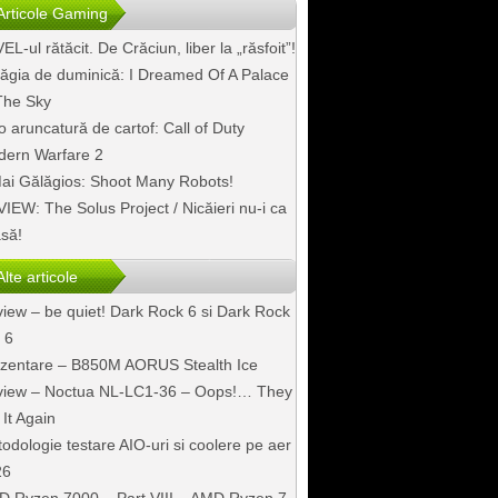
Articole Gaming
EL-ul rătăcit. De Crăciun, liber la „răsfoit”!
ăgia de duminică: I Dreamed Of A Palace
The Sky
o aruncatură de cartof: Call of Duty
ern Warfare 2
ai Gălăgios: Shoot Many Robots!
IEW: The Solus Project / Nicăieri nu-i ca
să!
Alte articole
iew – be quiet! Dark Rock 6 si Dark Rock
 6
zentare – B850M AORUS Stealth Ice
iew – Noctua NL-LC1-36 – Oops!… They
 It Again
odologie testare AIO-uri si coolere pe aer
26