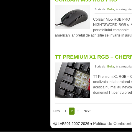
Scris de:
Bella
, in categori
Corsair M55 RGB PRO Anu
NIGHTSWORD RGB si M55
portofoliului companie
american iar pretul de achizitie se invarte in 
TT PREMIUM X1 RGB – CHER
Scris de:
Bella
, in categori
TT Premium X1 RGB – Che
analizata in laboratorul 
acestia nu mai au nevoie
domeniul IT, pentru prod
Prev
1
2
3
Next
Politica de Confidenti
Ⓒ LAB501 2007-2026 ●