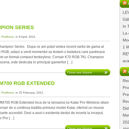
LEV
Găl
In 
PION SERIES
La 
a:
Periferice
, in 8 April, 2021.
Mod
ampion Series Dupa ce am putut vedea recent varful de gama al
1 M
0 RGB, astazi a venit momentul sa testam o tastatura care pastreaza
REV
intr-un format compact tenkeyless. Corsair K70 RGB TKL Champion
aca
scena, este dedicata in principal gamerilor […]
Citeste mai departe
Rev
MM700 RGB EXTENDED
Pro
a:
Periferice
, in 25 February, 2021.
Pre
Rev
MM700 RGB Extended Inca de la lansarea lui Katar Pro Wireless stiam
Corsair de a continua traditia primului model Katar, oferind un mouse
Did
foarte accesibil. Desi a avut o existenta destul de incerta la inceput,
Met
ar Pro […]
20
Citeste mai departe