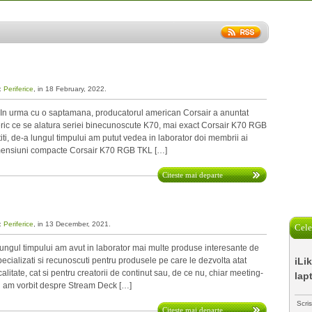
a:
Periferice
, in 18 February, 2022.
 urma cu o saptamana, producatorul american Corsair a anuntat
eric ce se alatura seriei binecunoscute K70, mai exact Corsair K70 RGB
i, de-a lungul timpului am putut vedea in laborator doi membrii ai
imensiuni compacte Corsair K70 RGB TKL […]
Citeste mai departe
a:
Periferice
, in 13 December, 2021.
Cele
ungul timpului am avut in laborator mai multe produse interesante de
specializati si recunoscuti pentru produsele pe care le dezvolta atat
iLi
litate, cat si pentru creatorii de continut sau, de ce nu, chiar meeting-
lap
ial am vorbit despre Stream Deck […]
Scri
Citeste mai departe