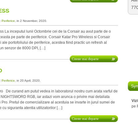
AMD
77
ESS
a:
Periferice
, in 2 November, 2020.
ss La inceputul lunii Octombrie cei de la Corsair au avut parte de o
easta pe parte de periferice. Corsair Katar Pro Wireless si Corsair
i ale portofoliului de periferice, acestea fiind practic un refresh al
 un senzor de 8000 DPI, […]
Citeste mai departe
O
a:
Periferice
, in 20 April, 2020.
Syn
 De curand am putut vedea in laboratorul nostru cum arata varful de
t NIGHTSWORD RGB, iar astazi vom arunca o privire mai detaliata
Viz
ro. Pretul de comercializare al acestuia se invarte in jurul sumei de
pe 
 cu siguranta atentia utilizatorilor […]
Citeste mai departe