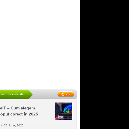
 mai recente stiri
keIT – Cum alegem
topul corect în 2025
s in 30 June, 2025.