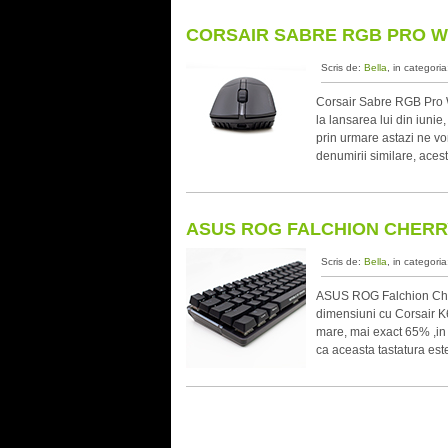
CORSAIR SABRE RGB PRO W
Scris de:
Bella
, in categori
Corsair Sabre RGB Pro 
la lansarea lui din iunie
prin urmare astazi ne vo
denumirii similare, aces
ASUS ROG FALCHION CHERR
Scris de:
Bella
, in categori
ASUS ROG Falchion Cher
dimensiuni cu Corsair 
mare, mai exact 65% ,i
ca aceasta tastatura est