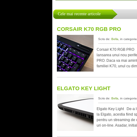
Cele mai recente articole
CORSAIR K70 RGB PRO
Scris de:
Bella
, in categori
Corsair K70 RGB PRO In
lansarea unui nou perif
PRO. Daca va mai amintit
familiei K70, unul cu d
ELGATO KEY LIGHT
Scris de:
Bella
, in categori
Elgato Key Light De-a l
la Elgato, acestia fiind 
pentru un streaming de ca
uri on-line. Asadar, init