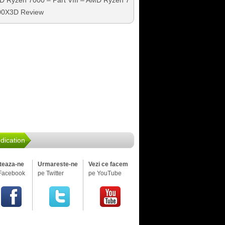
 Ryzen 7000 – Part VIII – AMD Ryzen 7
00X3D Review
dication
iteaza-ne
Urmareste-ne
Vezi ce facem
Facebook
pe Twitter
pe YouTube