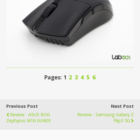
Pages: 1
2
3
4
5
6
Previous Post
Next Post
Review - ASUS ROG
Review - Samsung Galaxy Z
Zephyrus M16 GU603
Flip3 5G