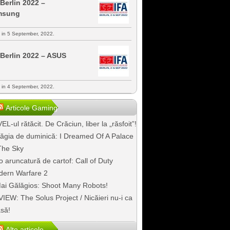
 Berlin 2022 –
msung
s in 5 September, 2022.
 Berlin 2022 – ASUS
s in 4 September, 2022.
Articole Gaming
EL-ul rătăcit. De Crăciun, liber la „răsfoit”!
ăgia de duminică: I Dreamed Of A Palace
The Sky
o aruncatură de cartof: Call of Duty
ern Warfare 2
ai Gălăgios: Shoot Many Robots!
IEW: The Solus Project / Nicăieri nu-i ca
să!
Alte articole