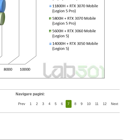
Navigare pagini:
Prev
1
2
3
4
5
6
7
8
9
10
11
12
Next