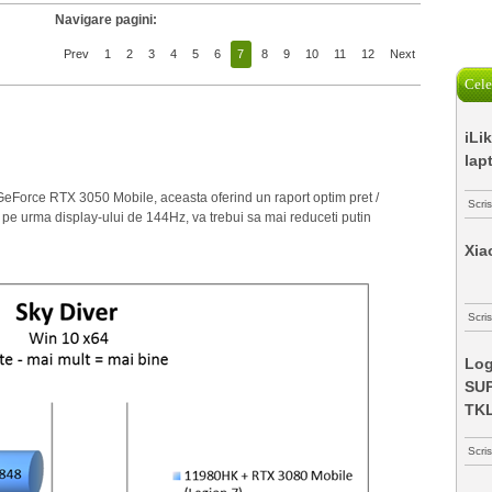
Navigare pagini:
Prev
1
2
3
4
5
6
7
8
9
10
11
12
Next
Cele
iLi
lap
 GeForce RTX 3050 Mobile, aceasta oferind un raport optim pret /
Scri
e pe urma display-ului de 144Hz, va trebui sa mai reduceti putin
Xia
Scris
Log
SUP
TK
Scri