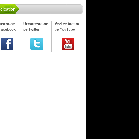
dication
iteaza-ne
Urmareste-ne
Vezi ce facem
Facebook
pe Twitter
pe YouTube