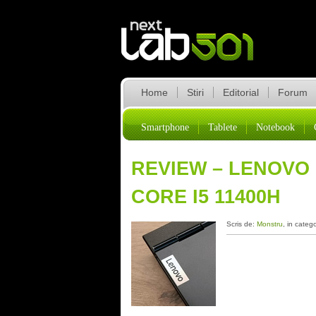
Home
Stiri
Editorial
Forum
Smartphone
Tablete
Notebook
REVIEW – LENOVO L
CORE I5 11400H
Scris de:
Monstru
, in categ