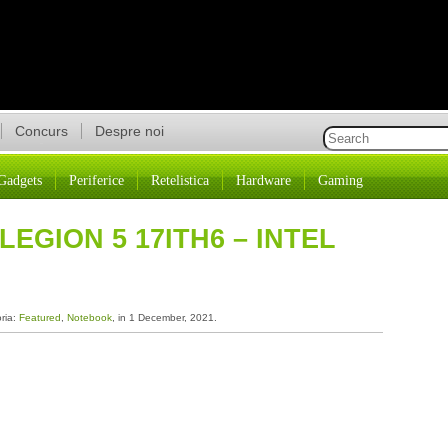
Concurs
Despre noi
Gadgets
Periferice
Retelistica
Hardware
Gaming
EGION 5 17ITH6 – INTEL
oria:
Featured
,
Notebook
, in 1 December, 2021.