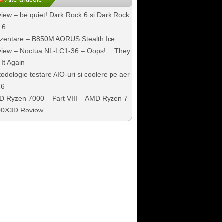
iew – be quiet! Dark Rock 6 si Dark Rock
 6
zentare – B850M AORUS Stealth Ice
iew – Noctua NL-LC1-36 – Oops!… They
 It Again
odologie testare AIO-uri si coolere pe aer
26
 Ryzen 7000 – Part VIII – AMD Ryzen 7
00X3D Review