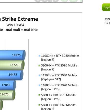
Syn
Viz
pe 