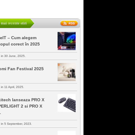
 mai recente stiri
keIT – Cum alegem
topul corect în 2025
s in 30 June, 2025.
omi Fan Festival 2025
 in 11 April, 2025.
itech lanseaza PRO X
ERLIGHT 2 si PRO X
L
s in 5 September, 2023.