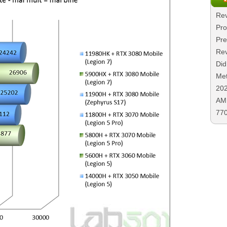
Rev
Pro
Pre
Rev
Did
Met
20
AMD
77