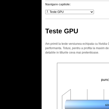
Navigare capitole:
Teste GPU
Am primit la teste versiunea echipata cu Nvidia
performanta. Totusi, pentru a profita la maxim d
detaliile in titlurile ceva mai pretentioase.