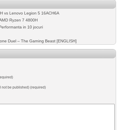
6H vs Lenovo Legion 5 16ACH6A
 AMD Ryzen 7 4800H
erformanta in 10 jocuri
hone Duel – The Gaming Beast [ENGLISH]
equired)
ll not be published) (required)