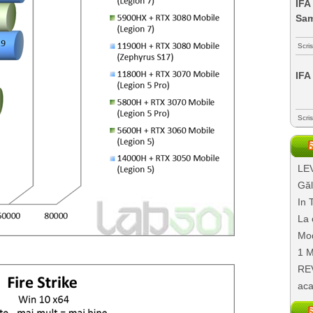
IFA
Sa
Scri
IFA
Scri
LEV
Găl
In 
La 
Mod
1 M
REV
aca