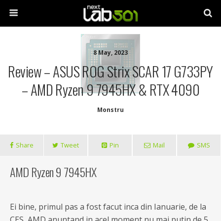
8 May, 2023
Review – ASUS ROG Strix SCAR 17 G733PY
– AMD Ryzen 9 7945HX & RTX 4090
Monstru
Share
Tweet
Pin
Mail
SMS
AMD Ryzen 9 7945HX
Ei bine, primul pas a fost facut inca din Ianuarie, de la
CES, AMD anuntand in acel moment nu mai putin de 5