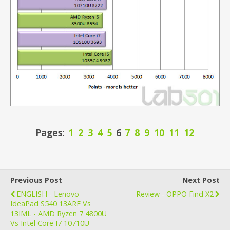
Pages:
1
2
3
4
5
6
7
8
9
10
11
12
Previous Post
Next Post
ENGLISH - Lenovo
Review - OPPO Find X2
IdeaPad S540 13ARE Vs
13IML - AMD Ryzen 7 4800U
Vs Intel Core I7 10710U