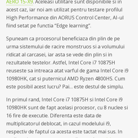
AERO 15-X9
. Aceleasi utilitare sunt disponibile si in
acest caz, iar noi am utilizat pentru testare profilul
High Performance din AORUS Control Center, AI-ul
fiind setat pe functia “Edge learning”.
Spuneam ca procesorul beneficiaza din plin de pe
urma sistemului de racire monstruos si a volumului
ridicat al carcasei, iar asta se vede din plin si in
rezultatele testelor. Astfel, Intel Core i7 10875H
reuseste sa intreaca atat varful de gama Intel Core i9
10980HK, cat si puternicul AMD Ryzen 4800HS. Cum
este posibil acest lucru? Pai… este destul de simplu.
In primul rand, Intel Core i7 10875H si Intel Core i9
10980HK sunt de fapt acelasi procesor, cu 8 nuclee si
16 fire de executie. Diferenta este data de
multiplicatorul deblocat, in cazul modelului i9,
respectiv de faptul ca acesta este tactat mai sus. In