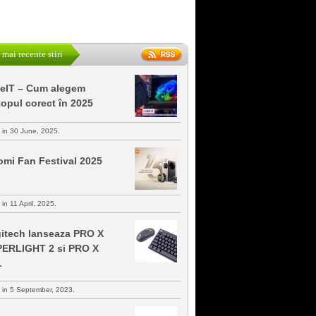
 mai recente stiri
keIT – Cum alegem
topul corect în 2025
s in 30 June, 2025.
omi Fan Festival 2025
 in 11 April, 2025.
itech lanseaza PRO X
ERLIGHT 2 si PRO X
L
s in 5 September, 2023.