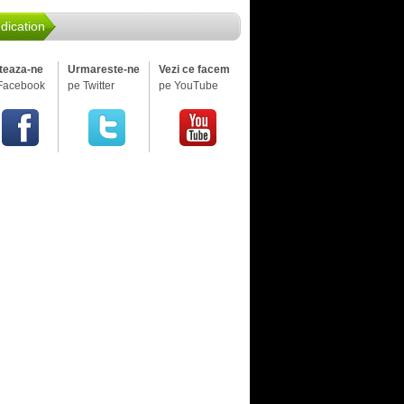
dication
iteaza-ne
Urmareste-ne
Vezi ce facem
Facebook
pe Twitter
pe YouTube