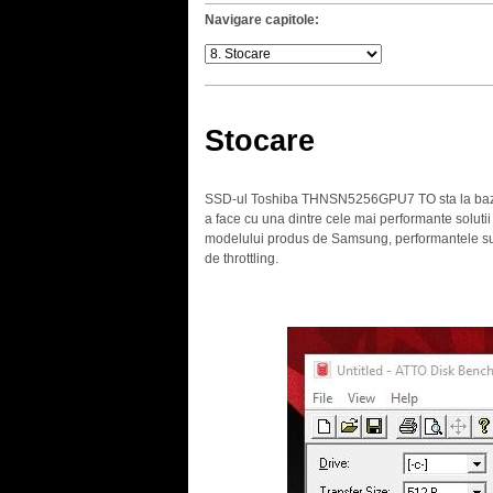
Navigare capitole:
Stocare
SSD-ul Toshiba THNSN5256GPU7 TO sta la baza 
a face cu una dintre cele mai performante solutii 
modelului produs de Samsung, performantele sunt
de throttling.