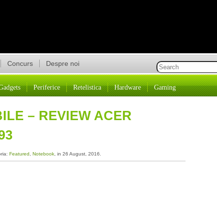
Concurs
Despre noi
Gadgets
Periferice
Retelistica
Hardware
Gaming
ILE – REVIEW ACER
93
oria:
Featured
,
Notebook
, in 26 August, 2016.