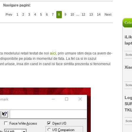
Navigare pagini:
Prev
1
2
3
4
5
6
7
8
9
10
...
12
13
14
Next
Cele
iLi
lap
aici
modelului retail testat de noi
, prin urmare stim deja ca avem de-
Scri
disponibile pe piata in momentul de fata. La fel ca si in cazul
 uriase, insa din cand in cand isi face simtita prezenta si fenomenul
Xia
Scris
Log
SUP
TK
Scri