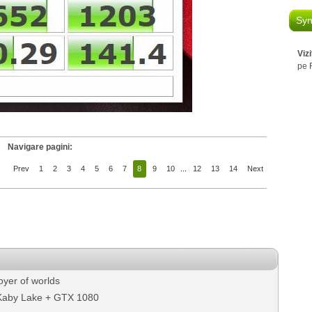
Syn
Viz
pe 
Navigare pagini:
Prev
1
2
3
4
5
6
7
8
9
10
...
12
13
14
Next
oyer of worlds
 Kaby Lake + GTX 1080