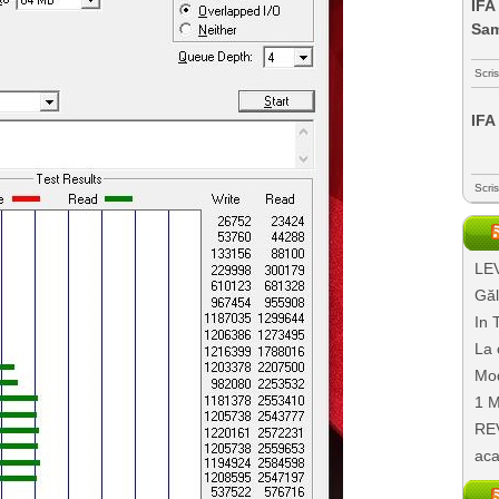
IFA
Sa
Scri
IFA
Scri
LEV
Găl
In 
La 
Mod
1 M
REV
aca