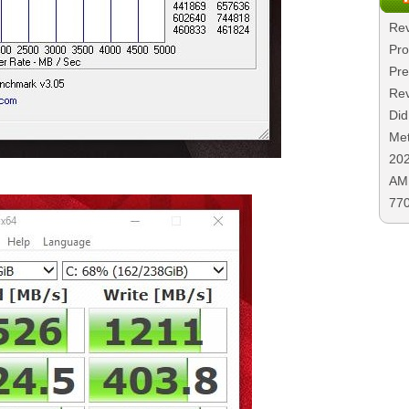
Rev
Pro
Pre
Rev
Did
Met
20
AMD
77