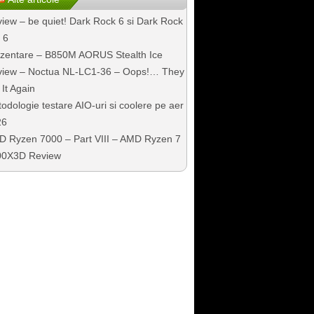
iew – be quiet! Dark Rock 6 si Dark Rock
 6
zentare – B850M AORUS Stealth Ice
iew – Noctua NL-LC1-36 – Oops!… They
 It Again
odologie testare AIO-uri si coolere pe aer
26
 Ryzen 7000 – Part VIII – AMD Ryzen 7
00X3D Review