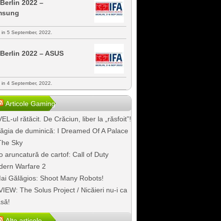
 Berlin 2022 –
msung
s in 5 September, 2022.
 Berlin 2022 – ASUS
s in 4 September, 2022.
Articole Gaming
EL-ul rătăcit. De Crăciun, liber la „răsfoit”!
ăgia de duminică: I Dreamed Of A Palace
The Sky
o aruncatură de cartof: Call of Duty
ern Warfare 2
ai Gălăgios: Shoot Many Robots!
IEW: The Solus Project / Nicăieri nu-i ca
să!
Alte articole