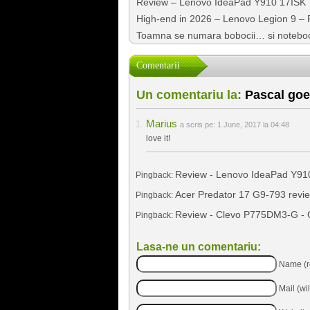
Review – Lenovo IdeaPad Y910 17ISK
High-end in 2026 – Lenovo Legion 9 – P
Toamna se numara bobocii… si notebook
Comentarii
Un comentariu la:
Pascal goe
Marius
a scris pe:
1 June, 2017 la 04:48
love it!
Review - Lenovo IdeaPad Y910
Pingback:
Acer Predator 17 G9-793 revie
Pingback:
Review - Clevo P775DM3-G - G
Pingback:
Lasa-ne un comentariu:
Name (r
Mail (wi