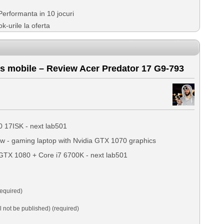
erformanta in 10 jocuri
-urile la oferta
s mobile – Review Acer Predator 17 G9-793
 17ISK - next lab501
w - gaming laptop with Nvidia GTX 1070 graphics
TX 1080 + Core i7 6700K - next lab501
equired)
ll not be published) (required)