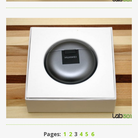
Pages:
1
2
3
4
5
6