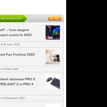
 mai recente stiri
keIT – Cum alegem
topul corect în 2025
s in 30 June, 2025.
omi Fan Festival 2025
 in 11 April, 2025.
itech lanseaza PRO X
ERLIGHT 2 si PRO X
L
s in 5 September, 2023.