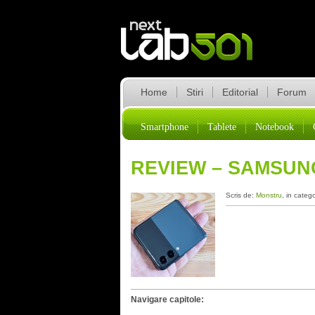
Home
Stiri
Editorial
Forum
Smartphone
Tablete
Notebook
REVIEW – SAMSUNG
Scris de:
Monstru
, in categ
Navigare capitole: