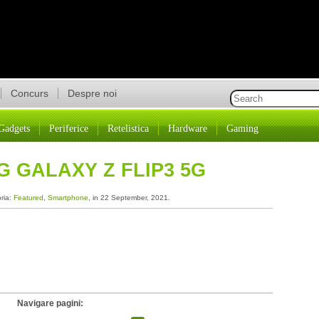
Concurs
Despre noi
Gadgets
Periferice
Retelistica
Hardware
Gaming
 GALAXY Z FLIP3 5G
oria:
Featured
,
Smartphone
, in 22 September, 2021.
Navigare pagini: