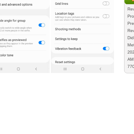
Rev
Pro
Pre
Rev
Did
Met
20
AMD
77