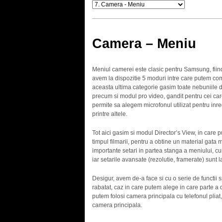
Camera – Meniu
Meniul camerei este clasic pentru Samsung, fiind
avem la dispozitie 5 moduri intre care putem comu
aceasta ultima categorie gasim toate nebuniile 
precum si modul pro video, gandit pentru cei car
permite sa alegem microfonul utilizat pentru inreg
printre altele.
Tot aici gasim si modul Director’s View, in care 
timpul filmarii, pentru a obtine un material gata 
importante setari in partea stanga a meniului, cum
iar setarile avansate (rezolutie, framerate) sunt l
Desigur, avem de-a face si cu o serie de functii sp
rabatat, caz in care putem alege in care parte a 
putem folosi camera principala cu telefonul pliat,
camera principala.