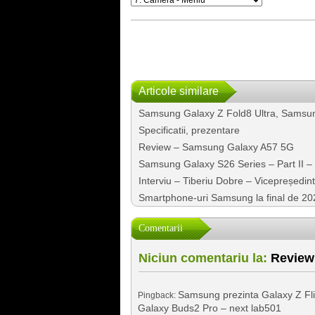
Articole similare
Samsung Galaxy Z Fold8 Ultra, Samsun
Specificatii, prezentare
Review – Samsung Galaxy A57 5G
Samsung Galaxy S26 Series – Part II 
Interviu – Tiberiu Dobre – Vicepreședi
Smartphone-uri Samsung la final de 20
Comentarii
Niciun comentariu la:
Review 
Samsung prezinta Galaxy Z Fli
Pingback:
Galaxy Buds2 Pro – next lab501