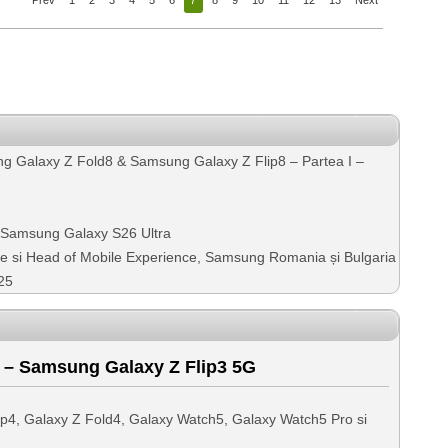
Prev
1
2
3
4
5
6
7
8
9
10
11
12
13
Next
g Galaxy Z Fold8 & Samsung Galaxy Z Flip8 – Partea I –
– Samsung Galaxy S26 Ultra
nte si Head of Mobile Experience, Samsung Romania și Bulgaria
25
– Samsung Galaxy Z Flip3 5G
p4, Galaxy Z Fold4, Galaxy Watch5, Galaxy Watch5 Pro si