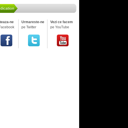
dication
iteaza-ne
Urmareste-ne
Vezi ce facem
Facebook
pe Twitter
pe YouTube