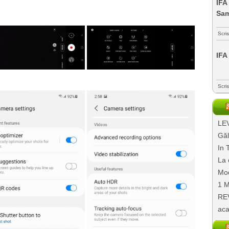
IFA
Sa
Scri
IFA
Scri
LEV
Găl
In 
La 
Mod
1 M
REV
aca