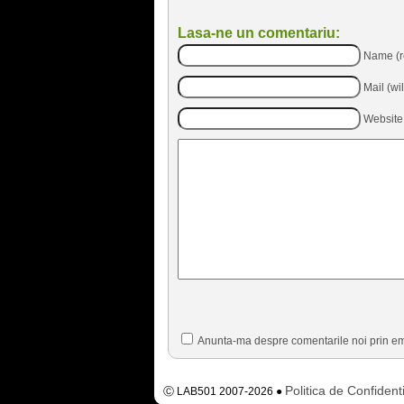
Lasa-ne un comentariu:
Name (r
Mail (wi
Website
Anunta-ma despre comentarile noi prin em
Politica de Confidenti
Ⓒ LAB501 2007-2026 ●