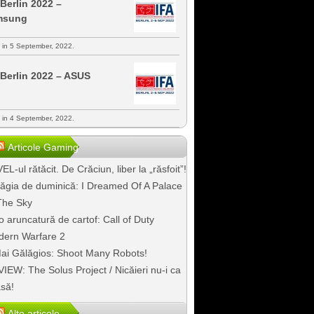
 Berlin 2022 –
msung
s in 5 September, 2022.
 Berlin 2022 – ASUS
s in 4 September, 2022.
Articole Gaming
EL-ul rătăcit. De Crăciun, liber la „răsfoit”!
ăgia de duminică: I Dreamed Of A Palace
The Sky
o aruncatură de cartof: Call of Duty
ern Warfare 2
ai Gălăgios: Shoot Many Robots!
IEW: The Solus Project / Nicăieri nu-i ca
să!
Alte articole