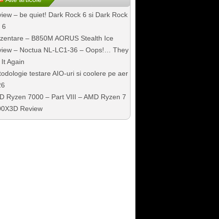
iew – be quiet! Dark Rock 6 si Dark Rock
 6
zentare – B850M AORUS Stealth Ice
iew – Noctua NL-LC1-36 – Oops!… They
 It Again
odologie testare AIO-uri si coolere pe aer
26
 Ryzen 7000 – Part VIII – AMD Ryzen 7
00X3D Review