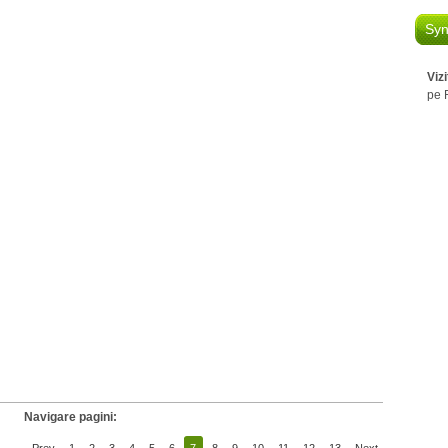
Syn
Viz
pe 
Navigare pagini: