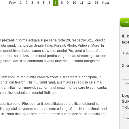
Prev
1
2
3
4
5
6
7
8
9
10
11
12
13
Next
Cele
iLi
 prezent in forma actuala si pe seria Note 20, respectiv S21. Practic,
lap
ta rapid, mai precis Single Take, Portrait, Photo, Video si More. In
de genul hyperlapse, super slow-mo, modul Pro, pentru fotografie,
Scri
e doresc sa utilizeze telefonul pentru vlog-uri sau streaming, care ne
istrare, dar si sa controlam nivelul materialului sonor inregistrat,
Xia
putem comuta rapid intre camera frontala si camerele principale, in
montat din telefon. Nu in ultimul rand, avem acces rapid la cele mai
Scris
 ar fi flash-ul, timer-ul, sau formatul imaginilor pe care le vom capta,
a un click distanta, in meniul Settings.
Log
SUP
ecifice seriei Flip, cum ar fi posibilitatea de a utiliza telefonul semi-
TK
display-ului sa vedem scena pe care o fotografiem. Nu in ultimul rand,
 utilizand display-ul secundar – practic putem face selfie-uri utilizand
Scri