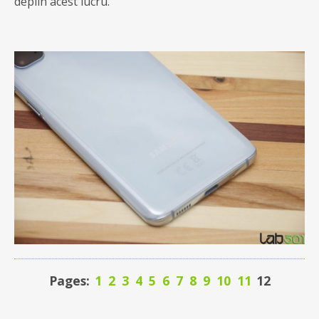
deplin acest lucru.
Pages:
1
2
3
4
5
6
7
8
9
10
11
12