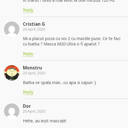
In sfarsit ! Greu a mai venit la tine micutul 120 Hz
Reply
Cristian G
20 April, 2020
Mi-a placut poza cu voi 2 cu mastile puse. Ce te faci
cu barba ? Masca M20 Ultra o fi aparut ?
Reply
Monstru
20 April, 2020
Barba se spala man…cu apa si sapun :)
Reply
Dor
20 April, 2020
Hehe, au ieșit mascații!