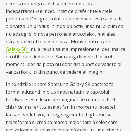
decis sa impinga acest segment de piata
indepartandu-se incet, incet de preferintele mele
personale. Desigur, rolul unui review-er este acela de
a analiza un produs in mod obiectiv, insa nu ai cum sa
nu adaugi si o nota personala articolelor, mai ales
daca subiectul te pasioneaza. Motiv pentru care
Galaxy S8+
nu a reusit sa ma impresioneze, desi marca
o cotitura in industrie, Samsung devenind in acel
moment lider de piata nu doar din punct de vedere al
vanzarilor ci si din punct de vedere al imaginii.
In conditiile in care Samsung Galaxy S9 pastreaza
forma, aducand in plus imbunatatiri la capitolul
hardware, este lesne de imaginat de ce nu am fost
chiar cel mai entuziasmat fan in momentul acestei
lansari. Vedeti voi, intreg segmentul high-end se
transforma si cred ca marea majoritate a celor care
achizitioneaza un astfel de telefon nici nu mai citesc /