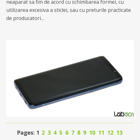
neaparat sa fim de acord cu schimbarea formei, cu
utilizarea excesiva a sticlei, sau cu preturile practicate
de producatori…
Pages: 1
2
3
4
5
6
7
8
9
10
11
12
13