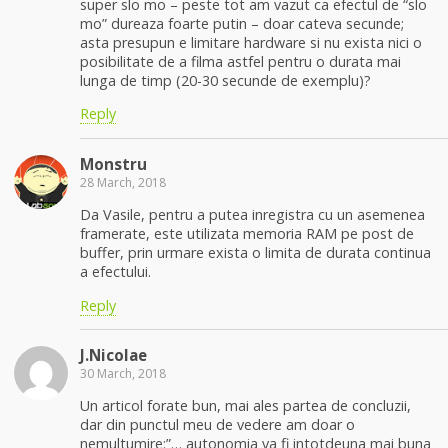
super slo mo – peste tot am vazut ca efectul de “slo
mo” dureaza foarte putin – doar cateva secunde;
asta presupun e limitare hardware si nu exista nici o
posibilitate de a filma astfel pentru o durata mai
lunga de timp (20-30 secunde de exemplu)?
Reply
Monstru
28 March, 2018
Da Vasile, pentru a putea inregistra cu un asemenea
framerate, este utilizata memoria RAM pe post de
buffer, prin urmare exista o limita de durata continua
a efectului.
Reply
J.Nicolae
30 March, 2018
Un articol forate bun, mai ales partea de concluzii,
dar din punctul meu de vedere am doar o
nemultumire:”… autonomia va fi intotdeuna mai buna