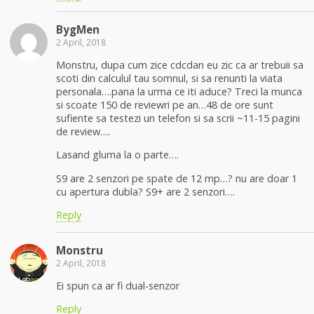
BygMen
2 April, 2018
Monstru, dupa cum zice cdcdan eu zic ca ar trebuii sa
scoti din calculul tau somnul, si sa renunti la viata
personala….pana la urma ce iti aduce? Treci la munca
si scoate 150 de reviewri pe an…48 de ore sunt
sufiente sa testezi un telefon si sa scrii ~11-15 pagini
de review….
Lasand gluma la o parte….
S9 are 2 senzori pe spate de 12 mp…? nu are doar 1
cu apertura dubla? S9+ are 2 senzori….
Reply
Monstru
2 April, 2018
Ei spun ca ar fi dual-senzor
Reply