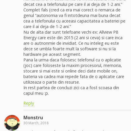
decat cea a telefonului pe care il ai deja de 1-2 ani.”
Complet fals (cred ca era mai corect o remarca de
genul “autonomia va fi intotdeuna mai buna decat
cea a telefonului cu aceeasi capacitatea a bateriei pe
care il ai deja de 1-2 ani.”
Nu de alta dar sunt telefoane vechi ex: Allview P8
Energy care este din 2015 (2 ani si ceva) si care inca
are o autnonmie de invidiat. Ce nu inteleg eu este
dece se umbla foarte mult la software si nu si la
hardware pe aceast segment.
Pana la urma daca folosesc telefonul cu o aplicatie
(joc) care foloseste la maxim procesorul, memoria,
stocare si mai este si online deci date mobile on,
bateria va cadea mai repede fata de o aplicatie care
utilizeaza o parte din resurse.
In rest partea de concluzi zici ca a fost scoasa din
capul meu :p.
Reply
Monstru
30 March, 2018