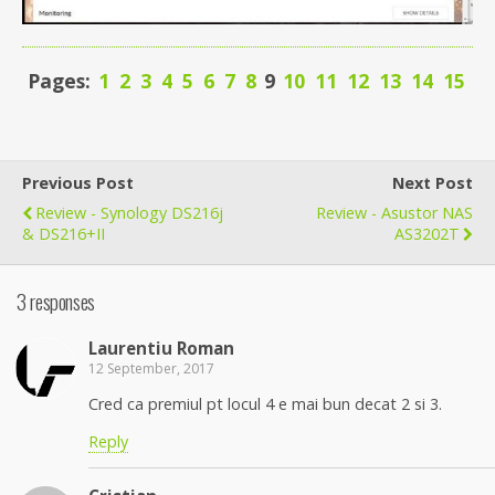
Pages:
1
2
3
4
5
6
7
8
9
10
11
12
13
14
15
Previous Post
Next Post
Review - Synology DS216j
Review - Asustor NAS
& DS216+II
AS3202T
3 responses
Laurentiu Roman
12 September, 2017
Cred ca premiul pt locul 4 e mai bun decat 2 si 3.
Reply