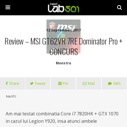
12 September, 2017
Review – MSI GT62VR 7RE Dominator Pro +
CONCURS
Monstru
Share
Tweet
Pin
Mail
SMS
Teste GPU
Am mai testat combinatia Core i7 7820HK + GTX 1070
in cazul lui Legion Y920, insa atunci ambele