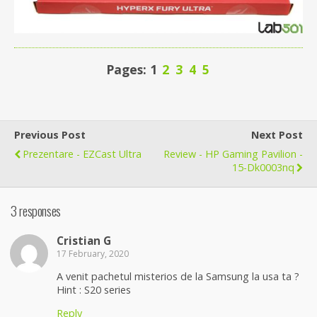
Pages: 1
2
3
4
5
Previous Post
Next Post
Prezentare - EZCast Ultra
Review - HP Gaming Pavilion -
15-Dk0003nq
3 responses
Cristian G
17 February, 2020
A venit pachetul misterios de la Samsung la usa ta ?
Hint : S20 series
Reply