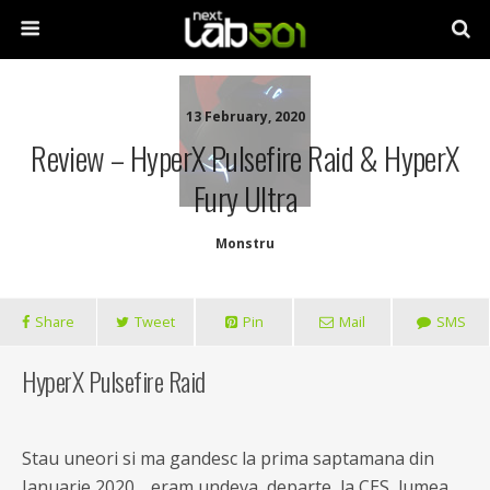
13 February, 2020
Review – HyperX Pulsefire Raid & HyperX
Fury Ultra
Monstru
Share
Tweet
Pin
Mail
SMS
HyperX Pulsefire Raid
Stau uneori si ma gandesc la prima saptamana din
Ianuarie 2020… eram undeva, departe, la CES, lumea