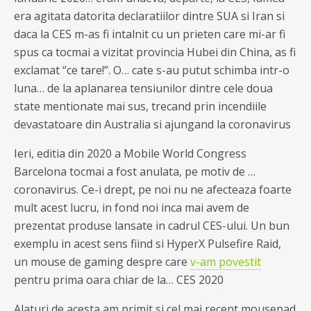
era agitata datorita declaratiilor dintre SUA si Iran si
daca la CES m-as fi intalnit cu un prieten care mi-ar fi
spus ca tocmai a vizitat provincia Hubei din China, as fi
exclamat “ce tare!”. O… cate s-au putut schimba intr-o
luna… de la aplanarea tensiunilor dintre cele doua
state mentionate mai sus, trecand prin incendiile
devastatoare din Australia si ajungand la coronavirus
Ieri, editia din 2020 a Mobile World Congress
Barcelona tocmai a fost anulata, pe motiv de …
coronavirus. Ce-i drept, pe noi nu ne afecteaza foarte
mult acest lucru, in fond noi inca mai avem de
prezentat produse lansate in cadrul CES-ului. Un bun
exemplu in acest sens fiind si HyperX Pulsefire Raid,
un mouse de gaming despre care
v-am povestit
pentru prima oara chiar de la… CES 2020
Alaturi de acesta am primit si cel mai recent mousepad