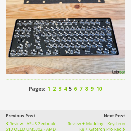
Pages:
1
2
3
4
5
6
7
8
9
10
Previous Post
Next Post
Review - ASUS Zenbook
Review + Modding - Keychron
S13 OLED UM5302 - AMD
K8 + Gateron Pro Red