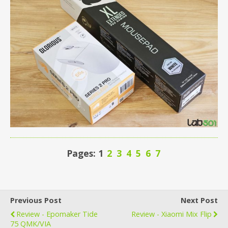
Pages: 1
2
3
4
5
6
7
Previous Post
Next Post
Review - Epomaker Tide
Review - Xiaomi Mix Flip
75 QMK/VIA