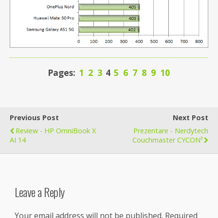
Pages:
1
2
3
4
5
6
7
8
9
10
Previous Post
Next Post
Review - HP OmniBook X
Prezentare - Nerdytech
AI 14
Couchmaster CYCON³
Leave a Reply
Your email address will not be published.
Required