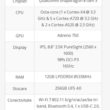
Qualcomm Snapdragon 8 Gen 3
Chipset
Octa-core (1 x Cortex-X4 @ 3.3
CPU
GHz & 5 x Cortex-A720 @ 3.2 GHz
& 2 x Cortex-A520 @ 2.3 GHz)
Adreno 750
GPU
IPS, 8.8″ 2.5K PureSight (2560 x
Display
1600)
98% DCI-P3
165Hz
12GB LPDDR5X 8533MHz
RAM
256GB UFS 4.0
Stocare
Wi-Fi 7 802.11 b/g/n/ac/ax/be tri
Conectivitate
band, Bluetooth 5.4, 1 x USB-C 2.0,