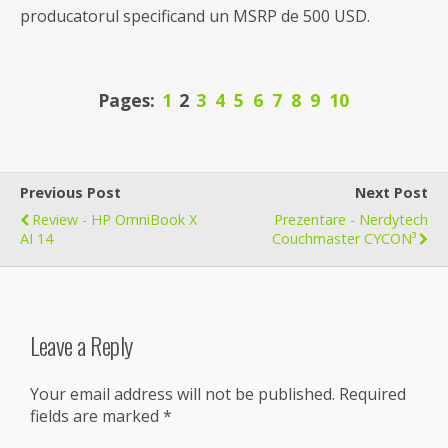
producatorul specificand un MSRP de 500 USD.
Pages:
1
2
3
4
5
6
7
8
9
10
Previous Post
Next Post
Review - HP OmniBook X
Prezentare - Nerdytech
AI 14
Couchmaster CYCON³
Leave a Reply
Your email address will not be published.
Required
fields are marked
*