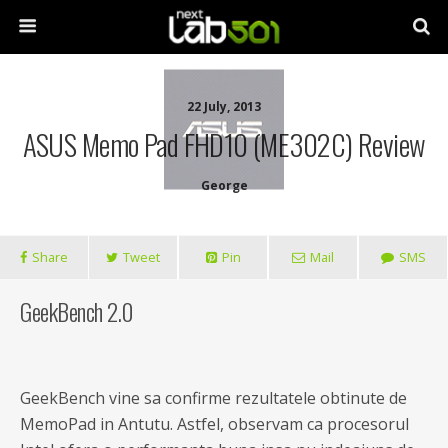
22 July, 2013
ASUS Memo Pad FHD10 (ME302C) Review
George
Share
Tweet
Pin
Mail
SMS
GeekBench 2.0
GeekBench vine sa confirme rezultatele obtinute de
MemoPad in Antutu. Astfel, observam ca procesorul