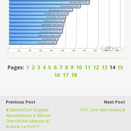
Pages:
1
2
3
4
5
6
7
8
9
10
11
12
13
14
15
16
17
18
Previous Post
Next Post
MasterChef Bogdan
HTC One Mini Review
Alexandrescu Si Master
Overclocker Matose In
Actiune La ProTV