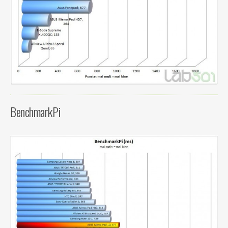
BenchmarkPi