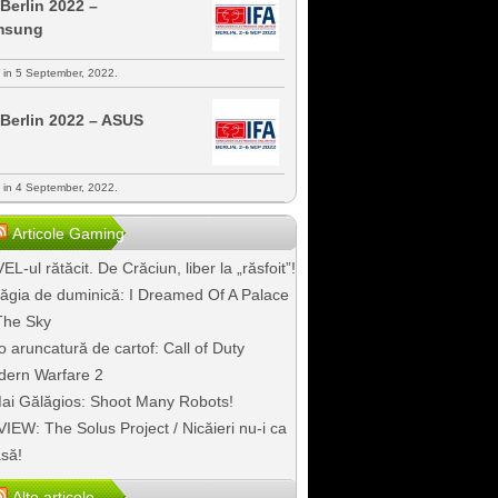
 Berlin 2022 –
msung
s in 5 September, 2022.
 Berlin 2022 – ASUS
s in 4 September, 2022.
Articole Gaming
EL-ul rătăcit. De Crăciun, liber la „răsfoit”!
ăgia de duminică: I Dreamed Of A Palace
The Sky
o aruncatură de cartof: Call of Duty
ern Warfare 2
ai Gălăgios: Shoot Many Robots!
IEW: The Solus Project / Nicăieri nu-i ca
să!
Alte articole