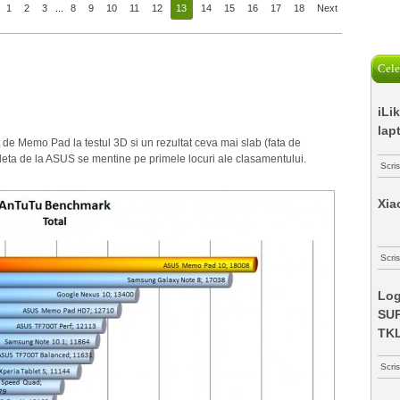
1
2
3
...
8
9
10
11
12
13
14
15
16
17
18
Next
Cele
iLi
lap
t de Memo Pad la testul 3D si un rezultat ceva mai slab (fata de
ableta de la ASUS se mentine pe primele locuri ale clasamentului.
Scri
Xia
Scris
Log
SUP
TK
Scri