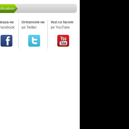
dication
iteaza-ne
Urmareste-ne
Vezi ce facem
Facebook
pe Twitter
pe YouTube