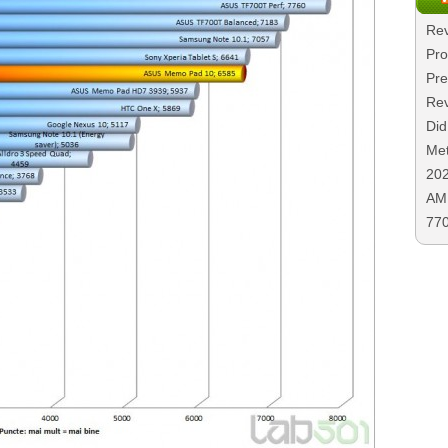
Rev
Pro
Pre
Rev
Did
Met
20
AMD
77