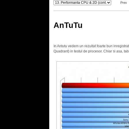
Prev
AnTuTu
In Antutu vedem un rezultat foarte bun inregistra
Quadrant) in testul de procesor. Chiar si asa, t