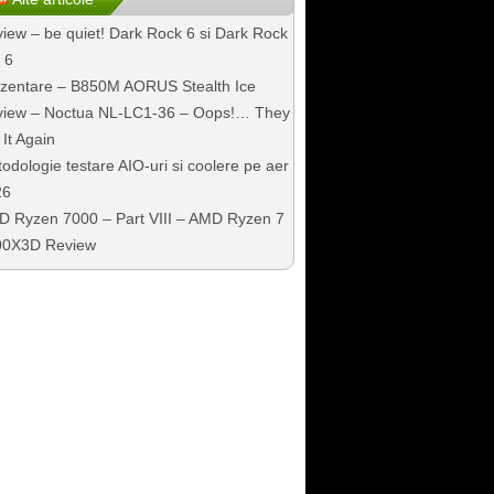
iew – be quiet! Dark Rock 6 si Dark Rock
 6
zentare – B850M AORUS Stealth Ice
iew – Noctua NL-LC1-36 – Oops!… They
 It Again
odologie testare AIO-uri si coolere pe aer
26
 Ryzen 7000 – Part VIII – AMD Ryzen 7
00X3D Review