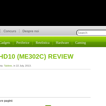
Concurs
Despre noi
Gadgets
Periferice
Retelistica
Hardware
Gaming
D10 (ME302C) REVIEW
ria:
Tablete
, in 22 July, 2013.
re pagini: