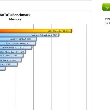
Syn
Viz
pe 