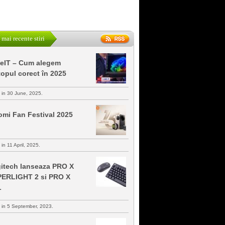
 mai recente stiri
keIT – Cum alegem
topul corect în 2025
s in 30 June, 2025.
omi Fan Festival 2025
 in 11 April, 2025.
itech lanseaza PRO X
ERLIGHT 2 si PRO X
L
s in 5 September, 2023.