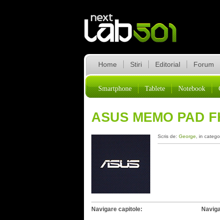
Home
Stiri
Editorial
Forum
Smartphone
Tablete
Notebook
ASUS MEMO PAD FH
Scris de:
George
, in catego
Navigare capitole:
Naviga