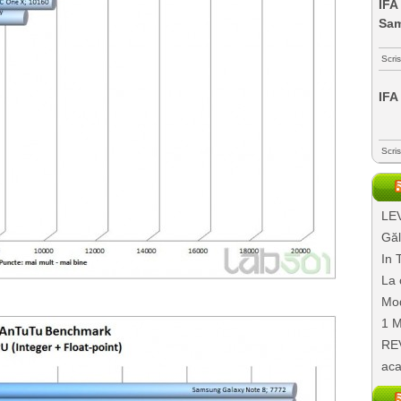
IFA
Sa
Scri
IFA
Scri
LEV
Găl
In 
La 
Mod
1 M
REV
aca