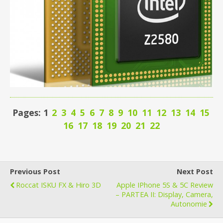
Pages: 1
2
3
4
5
6
7
8
9
10
11
12
13
14
15
16
17
18
19
20
21
22
Previous Post
Next Post
Roccat ISKU FX & Hiro 3D
Apple IPhone 5S & 5C Review
– PARTEA II: Display, Camera,
Autonomie