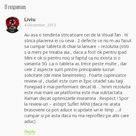
8 responses
Liviu
4 December, 2013
Au asa o tendinta stricatoare cei de la Visual fan . Iti
strica placerea ei cu ceva : 2 defecte ce nu m-au facut
sa cumpar tableta i8 chiar la lansare – rezolutia (stiti
s-a mers pe treaba aia , daca a fost ok pentru ipad
Mini e ok si pentru noi) si faptul ca nu exista si o
varianta 3G .La o tableta as trece peste multe , dar
cele 2 aspecte sunt printre principalele lucruri
solicitate (de mine bineinteles) . Foarte cuprinzator
review-ul , ciudat este cum in Epic citadel sau taiji
Fonepad e mai performant decat i8 … hmm rezolutia
este mai mare iar platforma este mai subtactata .
Raman decat optimizarile inseamna . Respect ! Spor
la review-uri – astept Suflet MINI (daca ne arata
brasovenii ca pot aduce si update-uri in timp ….il
cumpar si pe asta daca nu ma reprofilez pe altii care
aduc)
Reply