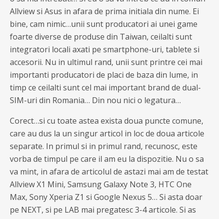
Allview si Asus in afara de prima initiala din nume. Ei
bine, cam nimic…unii sunt producatori ai unei game
foarte diverse de produse din Taiwan, ceilalti sunt
integratori locali axati pe smartphone-uri, tablete si
accesorii. Nu in ultimul rand, unii sunt printre cei mai
importanti producatori de placi de baza din lume, in
timp ce ceilalti sunt cel mai important brand de dual-
SIM-uri din Romania… Din nou nici o legatura…
Corect…si cu toate astea exista doua puncte comune,
care au dus la un singur articol in loc de doua articole
separate. In primul si in primul rand, recunosc, este
vorba de timpul pe care il am eu la dispozitie. Nu o sa
va mint, in afara de articolul de astazi mai am de testat
Allview X1 Mini, Samsung Galaxy Note 3, HTC One
Max, Sony Xperia Z1 si Google Nexus 5… Si asta doar
pe NEXT, si pe LAB mai pregatesc 3-4 articole. Si as