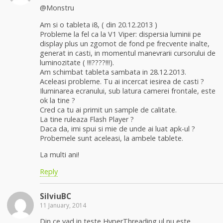
@Monstru
Am si o tableta i8, ( din 20.12.2013 )
Probleme la fel ca la V1 Viper: dispersia luminii pe
display plus un zgomot de fond pe frecvente inalte,
generat in casti, in momentul manevrarii cursorului de
luminozitate ( !!!????!!!).
Am schimbat tableta sambata in 28.12.2013.
Aceleasi probleme. Tu ai incercat iesirea de casti ?
Iluminarea ecranului, sub latura camerei frontale, este
ok la tine ?
Cred ca tu ai primit un sample de calitate.
La tine ruleaza Flash Player ?
Daca da, imi spui si mie de unde ai luat apk-ul ?
Probemele sunt aceleasi, la ambele tablete.
La multi ani!
Reply
SilviuBC
11 January, 2014
Din ce vad in teste HyperThreading ul nu este