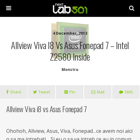
4 December, 2013
Allview Viva I8 Vs Asus Fonepad 7 – Intel
Z2580 Inside
Monstru
Share
Tweet
Pin
Mail
SMS
Allview Viva i8 vs Asus Fonepad 7
Ohohoh, Allview, Asus, Viva, Fonepad…ce avem noi aici
o sa ma intrebati… Si eu o sa va intreb ce au in comun